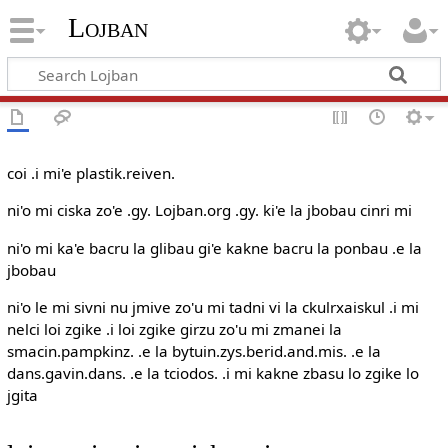
Lojban
coi .i mi'e plastik.reiven.
ni'o mi ciska zo'e .gy. Lojban.org .gy. ki'e la jbobau cinri mi
ni'o mi ka'e bacru la glibau gi'e kakne bacru la ponbau .e la
jbobau
ni'o le mi sivni nu jmive zo'u mi tadni vi la ckulrxaiskul .i mi
nelci loi zgike .i loi zgike girzu zo'u mi zmanei la
smacin.pampkinz. .e la bytuin.zys.berid.and.mis. .e la
dans.gavin.dans. .e la tciodos. .i mi kakne zbasu lo zgike lo
jgita