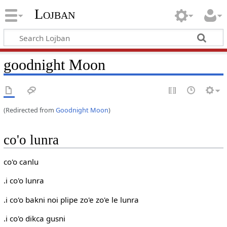
Lojban
goodnight Moon
(Redirected from
Goodnight Moon
)
co'o lunra
co'o canlu
.i co'o lunra
.i co'o bakni noi plipe zo'e zo'e le lunra
.i co'o dikca gusni