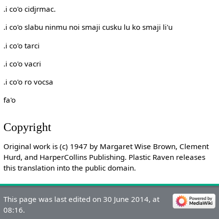
.i co'o cidjrmac.
.i co'o slabu ninmu noi smaji cusku lu ko smaji li'u
.i co'o tarci
.i co'o vacri
.i co'o ro vocsa
fa'o
Copyright
Original work is (c) 1947 by Margaret Wise Brown, Clement
Hurd, and HarperCollins Publishing. Plastic Raven releases
this translation into the public domain.
This page was last edited on 30 June 2014, at
08:16.