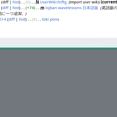
diff
hist
0
‎
N
UserWiki:Niftg
‎
import user wiki
curren
diff
hist
+74
‎
m
lojban wavelessons 日本語版
‎
英語版
的に一つ追加。
2014
diff
hist
0
‎
toki pona
‎