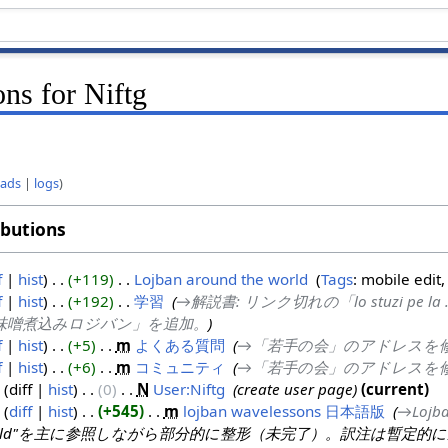
ons for Niftg
oads
logs
ibutions
f
hist
+119
‎
Lojban around the world
‎
Tags
:
mobile edit
f
hist
+192
‎
学習
‎
→‎解説書: リンク切れの「lo stuzi pe l
味噌煮込みロジバン」を追加。
f
hist
+5
‎
m
よくある質問
‎
→‎「若手の会」のアドレスを
f
hist
+6
‎
m
コミュニティ
‎
→‎「若手の会」のアドレスを
diff
hist
0
‎
N
User:Niftg
‎
create user page
current
diff
hist
+545
‎
m
lojban wavelessons 日本語版
‎
→‎Loj
Lessons-old"を主に参照しながら部分的に整形（未完了）。訳注は暫