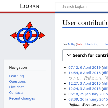
Lojban
User contributi
For
Niftg
talk
block log
upl
Search for contr
07:12, 6 April 2019
dif
Navigation
N
14:54, 8 April 2015
dif
6
Learning
o
ウトし、代替として「
8
A
Questions
e
12:27, 3 April 2015
dif
A
p
Live chat
d
12:24, 3 April 2015
dif
3
p
r
Contacts
i
06:18, 29 January 2015
A
r
i
Recent changes
t
08:39, 26 January 2015
2
p
i
l
s
"lojban Wave 
2
9
r
l
2