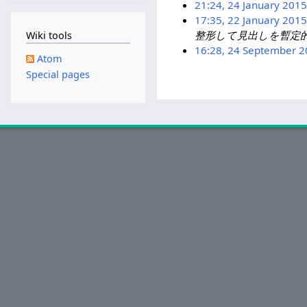
u
21:24, 24 January 2015
6
J
i
2
0
m
17:35, 22 January 2015
2
J
a
l
0
1
m
整形して見出しを暫定
Wiki tools
2
4
a
n
2
1
9
a
16:28, 24 September 
2
J
n
u
0
5
Atom
r
N
2
J
a
u
a
1
Special pages
y
o
4
a
n
a
r
5
e
S
n
u
r
y
d
e
u
a
y
2
i
p
a
r
2
0
t
t
r
y
0
1
s
e
y
2
1
5
u
m
2
0
5
m
b
0
1
m
e
1
5
a
r
5
r
2
y
0
1
4