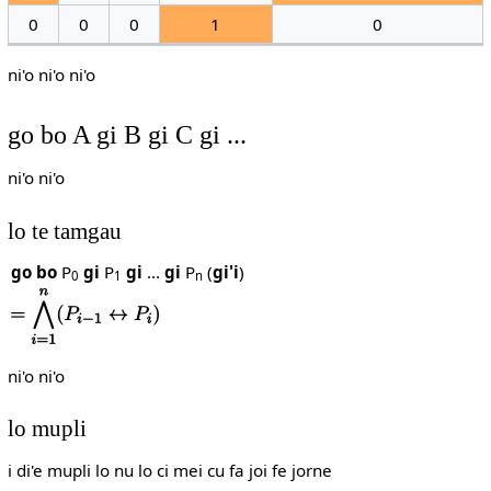
0
0
0
1
0
ni'o ni'o ni'o
go bo A gi B gi C gi ...
ni'o ni'o
lo te tamgau
go bo
P
gi
P
gi
...
gi
P
(
gi'i
)
0
1
n
ni'o ni'o
lo mupli
i di'e mupli lo nu lo ci mei cu fa joi fe jorne