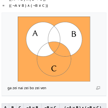
=
(( ¬A ∨ B ) ∧ ( ¬B ∨ C ))
ga zei nai zei bo zei ven
A
B
C
¬A ∨ B
¬B ∨ C
( ¬A ∨ B ) ∧ ( ¬B ∨ C )