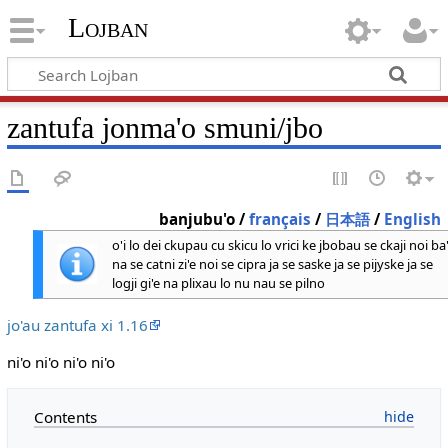
Lojban
zantufa jonma'o smuni/jbo
banjubu'o
/
français
/
日本語
/
English
o'i lo dei ckupau cu skicu lo vrici ke jbobau se ckaji noi ba
na se catni zi'e noi se cipra ja se saske ja se pijyske ja se
logji gi'e na plixau lo nu nau se pilno
jo'au zantufa xi 1.16
ni'o ni'o ni'o ni'o
Contents