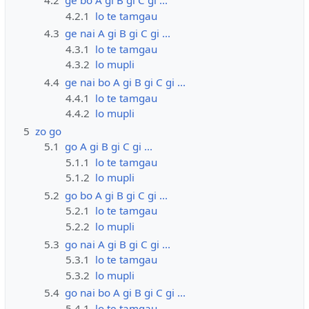
4.2
ge bo A gi B gi C gi ...
4.2.1
lo te tamgau
4.3
ge nai A gi B gi C gi ...
4.3.1
lo te tamgau
4.3.2
lo mupli
4.4
ge nai bo A gi B gi C gi ...
4.4.1
lo te tamgau
4.4.2
lo mupli
5
zo go
5.1
go A gi B gi C gi ...
5.1.1
lo te tamgau
5.1.2
lo mupli
5.2
go bo A gi B gi C gi ...
5.2.1
lo te tamgau
5.2.2
lo mupli
5.3
go nai A gi B gi C gi ...
5.3.1
lo te tamgau
5.3.2
lo mupli
5.4
go nai bo A gi B gi C gi ...
5.4.1
lo te tamgau