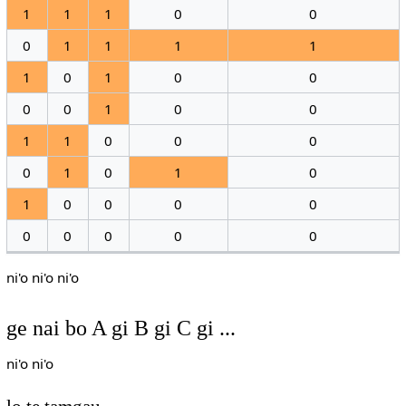
1
1
1
0
0
0
1
1
1
1
1
0
1
0
0
0
0
1
0
0
1
1
0
0
0
0
1
0
1
0
1
0
0
0
0
0
0
0
0
0
ni'o ni'o ni'o
ge nai bo A gi B gi C gi ...
ni'o ni'o