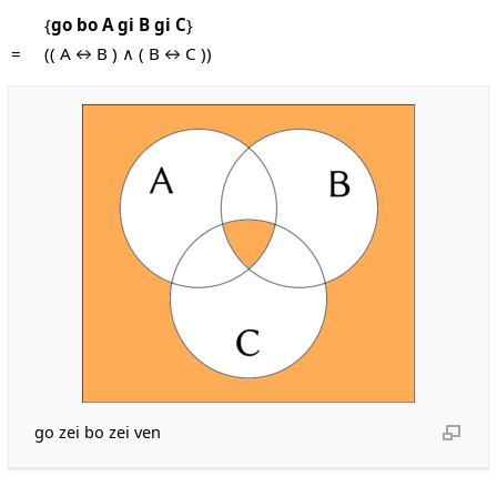
{
go bo A gi B gi C
}
=
(( A ↔ B ) ∧ ( B ↔ C ))
go zei bo zei ven