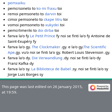
pemxaiku
pemcrsoneto to
ko mi fraxu
toi
remoi pemsoneto to
darvin
toi
cimoi pemsoneto to
ckape litru
toi
vomoi pemsoneto to
xukydei
toi
pemcrlimeriki to
doi dirba
toi
fanva la'o fy
Le Petit Prince
fy noi se finti la'o fy Antoine de
Saint-Exupéry fy
fanva la'o gy.
The Clockmaker
.gy. e la'o gy.
The Scientific
Ape
.gy. vu'o noi se finti la'o gy. Robert Louis Stevenson .gy.
fanva la'o dy.
Die Verwandlung
.dy. noi se finti la'o dy
Franz Kafka dy
fanva la'o sy.
La Biblioteca de Babel
.sy. noi se finti la'o sy
Jorge Luis Borges sy
This page was last edited on 26 January 2015,
at 19:59.