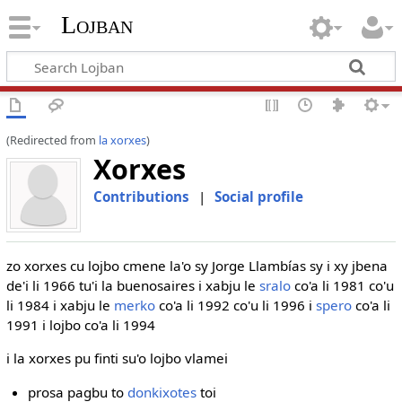
Lojban
(Redirected from
la xorxes
)
Xorxes
Contributions
|
Social profile
zo xorxes cu lojbo cmene la'o sy Jorge Llambías sy i xy jbena
de'i li 1966 tu'i la buenosaires i xabju le
sralo
co'a li 1981 co'u
li 1984 i xabju le
merko
co'a li 1992 co'u li 1996 i
spero
co'a li
1991 i lojbo co'a li 1994
i la xorxes pu finti su'o lojbo vlamei
prosa pagbu to
donkixotes
toi