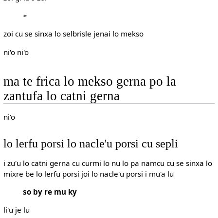
≈
zoi cu se sinxa lo selbrisle jenai lo mekso
ni'o ni'o
ma te frica lo mekso gerna po la
zantufa lo catni gerna
ni'o
lo lerfu porsi lo nacle'u porsi cu sepli
i zu'u lo catni gerna cu curmi lo nu lo pa namcu cu se sinxa lo
mixre be lo lerfu porsi joi lo nacle'u porsi i mu'a lu
so by re mu ky
li'u je lu