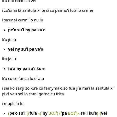
li'u noi claxu zo vei
i zu'unai la zantufa xi pi ci cu pairnu'i tu'a lo ci mei
i sa'unai curmi lo nu lu
pe'o su'i ny pa ku'e
li'u je lu
vei ny su'i pa ve'o
li'u je lu
fu'a ny pa su'i ku'e
li'u cu se fancu lo drata
i sei ko sanji zo ku'e cu famyma'o zo fu'a ji'a ma'i la zantufa xi
pi ci vau sei lo catni gerna cu frica
i mupli fa lu
(
pe'o su'i
[{
fu'a
«(¹
ny
BOI¹) (¹
pa
BOI¹)»
su'i ku'e
} {
vei