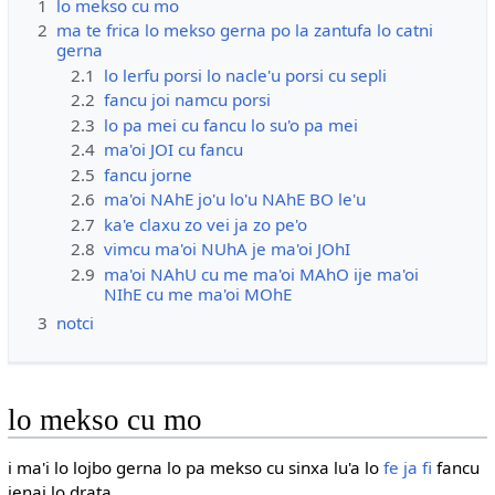
1
lo mekso cu mo
2
ma te frica lo mekso gerna po la zantufa lo catni
gerna
2.1
lo lerfu porsi lo nacle'u porsi cu sepli
2.2
fancu joi namcu porsi
2.3
lo pa mei cu fancu lo su'o pa mei
2.4
ma'oi JOI cu fancu
2.5
fancu jorne
2.6
ma'oi NAhE jo'u lo'u NAhE BO le'u
2.7
ka'e claxu zo vei ja zo pe'o
2.8
vimcu ma'oi NUhA je ma'oi JOhI
2.9
ma'oi NAhU cu me ma'oi MAhO ije ma'oi
NIhE cu me ma'oi MOhE
3
notci
lo mekso cu mo
i ma'i lo lojbo gerna lo pa mekso cu sinxa lu'a lo
fe ja fi
fancu
jenai lo drata