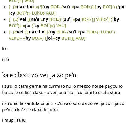
BOI¹)»} VAU]
[
i
{«
na'e bo
» «(¹[{
ny
BOI} {
su'i
«
pa
BOI»}] [
by
BOI]¹) (¹
joi
[
cy
BOI]¹)» LUhU} VAU]
[
i
{«(¹
vei
[{
na'e
«
ny
BOI»} {
su'i
«
pa
BOI»}] VEhO¹) (¹
by
BOI¹)» «
joi
(¹
cy
BOI¹)»} VAU]
[
i
{«
vei
(¹[
na'e bo
] [{
ny
BOI} {
su'i
«
pa
BOI»}] LUhU¹)
VEhO» «
by
BOI»} {
joi
«
cy
BOI»}] VAU)
li'u
ni'o
ka'e claxu zo vei ja zo pe'o
i zu'u lo catni gerna na curmi lo nu lo mekso noi se pagbu lo
fancu je cu ku'i claxu zo vei jonai zo li cu jbini lo drata stura
i zu'unai la zantufa xi pi ci zo'u va'o so'o da zo vei ja zo li ja zo
pe'o cu ka'e se claxu lo jufra
i mupli fa lu