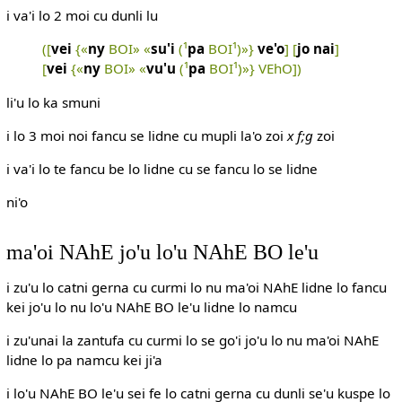
i va'i lo 2 moi cu dunli lu
([
vei
{«
ny
BOI» «
su'i
(¹
pa
BOI¹)»}
ve'o
] [
jo nai
]
[
vei
{«
ny
BOI» «
vu'u
(¹
pa
BOI¹)»} VEhO])
li'u lo ka smuni
i lo 3 moi noi fancu se lidne cu mupli la'o zoi
x f;g
zoi
i va'i lo te fancu be lo lidne cu se fancu lo se lidne
ni'o
ma'oi NAhE jo'u lo'u NAhE BO le'u
i zu'u lo catni gerna cu curmi lo nu ma'oi NAhE lidne lo fancu
kei jo'u lo nu lo'u NAhE BO le'u lidne lo namcu
i zu'unai la zantufa cu curmi lo se go'i jo'u lo nu ma'oi NAhE
lidne lo pa namcu kei ji'a
i lo'u NAhE BO le'u sei fe lo catni gerna cu dunli se'u kuspe lo