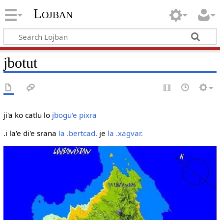
Lojban
jbotut
ji'a ko catlu lo
jbogu'e pixra
.i la'e di'e srana
la .bertcad.
je
la .xagvar.