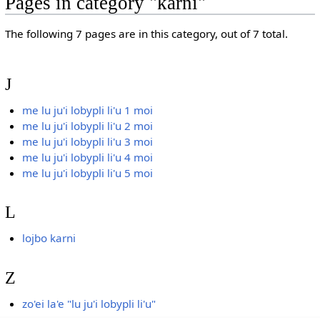
Pages in category "karni"
The following 7 pages are in this category, out of 7 total.
J
me lu ju'i lobypli li'u 1 moi
me lu ju'i lobypli li'u 2 moi
me lu ju'i lobypli li'u 3 moi
me lu ju'i lobypli li'u 4 moi
me lu ju'i lobypli li'u 5 moi
L
lojbo karni
Z
zo'ei la'e "lu ju'i lobypli li'u"