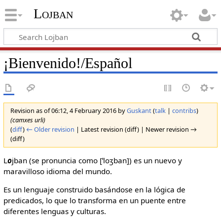
Lojban
¡Bienvenido!/Español
Revision as of 06:12, 4 February 2016 by
Guskant
(
talk
|
contribs
)
(camxes urli)
(
diff
)
← Older revision
| Latest revision (diff) | Newer revision →
(diff)
L
o
jban (se pronuncia como [ˈloʒban]) es un nuevo y
maravilloso idioma del mundo.
Es un lenguaje construido basándose en la lógica de
predicados, lo que lo transforma en un puente entre
diferentes lenguas y culturas.