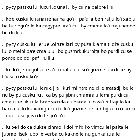
.i pycy patsku lu .iucu'i .o'unai .i by cu na balpre li'u
.i ko'e cusku lu ianai ienai na go'i .i pa'e la ben ralju lo'i xabju
be la ribgu'e le ka cagypre .ira'ucu'i by cmima lo'i traji pendo
be do li'u
.i pycy cusku lu .ieru'e .oiru'e ku'i by puza klama ti gi'e cusku
lu lo melbi ba'e cmalu u'i bo guzmrkukurbita bo purdi cu se
ponse do doi paf li'u li'u
.i lu do'i jetnu jufra .i sa'e cmalu fi le so'i guzme purdi pe by
li'u se cusku ko'e
.i pycy patsku lu .ieru'e ji'a .iku'i mi na'e nelci le tratadji be le
nu by pu cusku ru .i ca by pu jibni cmami'a .i lemi purdi cu
cmalu .ie .iku'i la brabracrida cu barda .i lo za'i ri traji lo ka
barda .e lo ka xamgu kei fo lo'i guzme ne la ribgu'e cu cumki
.i ma cu se jinvi do le go'i li'u
.i lu pe'i do ca dukse cinmo .i doi mi'o ko vimcu lei palta le
jubme .iseki'ubo le verba cu kakne le nu gunka tu'a le