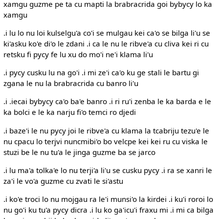
xamgu guzme pe ta cu mapti la brabracrida goi bybycy lo ka
xamgu
.i lu lo nu loi kulselgu'a co'i se mulgau kei ca'o se bilga li'u se
ki'asku ko'e di'o le zdani .i ca le nu le ribve'a cu cliva kei ri cu
retsku fi pycy fe lu xu do mo'i ne'i klama li'u
.i pycy cusku lu na go'i .i mi ze'i ca'o ku ge stali le bartu gi
zgana le nu la brabracrida cu banro li'u
.i .iecai bybycy ca'o ba'e banro .i ri ru'i zenba le ka barda e le
ka bolci e le ka narju fi'o temci ro djedi
.i baze'i le nu pycy joi le ribve'a cu klama la tcabriju tezu'e le
nu cpacu lo terjvi nuncmibi'o bo velcpe kei kei ru cu viska le
stuzi be le nu tu'a le jinga guzme ba se jarco
.i lu ma'a tolka'e lo nu terji'a li'u se cusku pycy .i ra se xanri le
za'i le vo'a guzme cu zvati le si'astu
.i ko'e troci lo nu mojgau ra le'i munsi'o la kirdei .i ku'i roroi lo
nu go'i ku tu'a pycy dicra .i lu ko ga'icu'i fraxu mi .i mi ca bilga