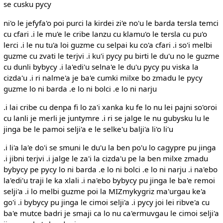
se cusku pycy
ni'o le jefyfa'o poi purci la kirdei zi'e no'u le barda tersla temci
cu cfari .i le mu'e le cribe lanzu cu klamu'o le tersla cu pu'o
lerci .i le nu tu'a loi guzme cu selpai ku co'a cfari .i so'i melbi
guzme cu zvati le terjvi .i ku'i pycy pu birti le du'u no le guzme
cu dunli bybycy .i la'edi'u selna'e le du'u pycy pu viska la
cizda'u .i ri nalme'a je ba'e cumki milxe bo zmadu le pycy
guzme lo ni barda .e lo ni bolci .e lo ni narju
.i lai cribe cu denpa fi lo za'i xanka ku fe lo nu lei pajni so'oroi
cu lanli je merli je juntymre .i ri se jalge le nu gubysku lu le
jinga be le pamoi selji'a e le selke'u balji'a li'o li'u
.i li'a la'e do'i se smuni le du'u la ben po'u lo cagypre pu jinga
.i jibni terjvi .i jalge le za'i la cizda'u pe la ben milxe zmadu
bybycy pe pycy lo ni barda .e lo ni bolci .e lo ni narju .i na'ebo
la'edi'u traji le ka xlali .i na'ebo bybycy pu jinga le ba'e remoi
selji'a .i lo melbi guzme poi la MIZmykygriz ma'urgau ke'a
go'i .i bybycy pu jinga le cimoi selji'a .i pycy joi lei ribve'a cu
ba'e mutce badri je smaji ca lo nu ca'ermuvgau le cimoi selji'a