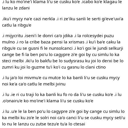
.i lu ko mo'ine'i klama li'u se cusku ko'e .icabo ko'e klagau le
lanzu le zdani
.iku'i mycy na'e cazi nerkla .i ri ze'iku sanli le serti gi'eve'uvi'a
catlu la ribgu'e
.i mijycritu .iseni'i le donri ca'o jdika .i la rolcesydei puzu
mulno .i ro la cribe baza pensi la xrismas .i ku'i ba'e caku la
ribgu'e cu se gusni fi le nunsolcanci .i ko'i goi le jundi selkurji
cange be fi la ben po'u lo cagypre zi'e goi by cu simlu lo ka
steci melbi .iki'u lo bakfu be lo sudysrasu ku joi lo derxi be lo
zumri ku joi lo guzme tu'i ko'i cu gasnu lo clani ctino
.i lu ja'o loi mivmu'e cu mutce lo ka banli li'u se cusku mycy
noi ke'a ca'o catlu le melbi jvinu
.i lu .ie ri cu traji lo ka banli ku fo ro da li'u se cusku ko'e .i lu
.o'onairu'e ko mo'ine'i klama li'u se cusku ko'e
.i lu .u'e le la ben po'u lo cagypre zi'e goi by cange cu simlu lo
ka melbi ku zo'e le solri noi ca'o canci li'u se cusku mycy seti'u
lo nu le lanzu cu zutse tezu'e tu'a lo ctesai