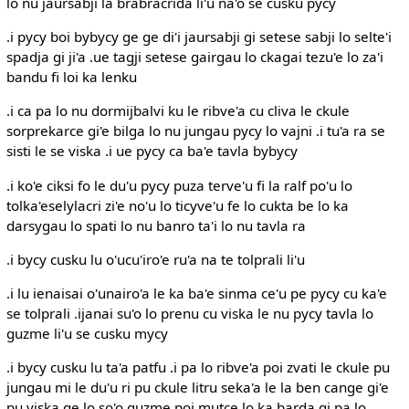
lo nu jaursabji la brabracrida li'u na'o se cusku pycy
.i pycy boi bybycy ge ge di'i jaursabji gi setese sabji lo selte'i
spadja gi ji'a .ue tagji setese gairgau lo ckagai tezu'e lo za'i
bandu fi loi ka lenku
.i ca pa lo nu dormijbalvi ku le ribve'a cu cliva le ckule
sorprekarce gi'e bilga lo nu jungau pycy lo vajni .i tu'a ra se
sisti le se viska .i ue pycy ca ba'e tavla bybycy
.i ko'e ciksi fo le du'u pycy puza terve'u fi la ralf po'u lo
tolka'eselylacri zi'e no'u lo ticyve'u fe lo cukta be lo ka
darsygau lo spati lo nu banro ta'i lo nu tavla ra
.i bycy cusku lu o'ucu'iro'e ru'a na te tolprali li'u
.i lu ienaisai o'unairo'a le ka ba'e sinma ce'u pe pycy cu ka'e
se tolprali .ijanai su'o lo prenu cu viska le nu pycy tavla lo
guzme li'u se cusku mycy
.i bycy cusku lu ta'a patfu .i pa lo ribve'a poi zvati le ckule pu
jungau mi le du'u ri pu ckule litru seka'a le la ben cange gi'e
pu viska ge lo so'o guzme poi mutce lo ka barda gi pa lo