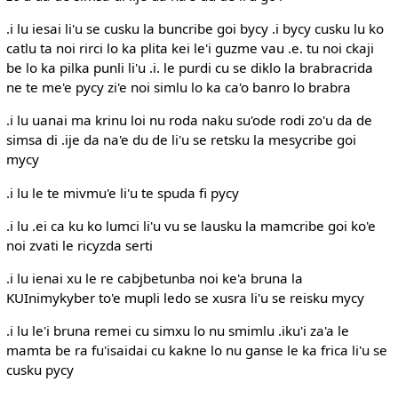
.i lu iesai li'u se cusku la buncribe goi bycy .i bycy cusku lu ko
catlu ta noi rirci lo ka plita kei le'i guzme vau .e. tu noi ckaji
be lo ka pilka punli li'u .i. le purdi cu se diklo la brabracrida
ne te me'e pycy zi'e noi simlu lo ka ca'o banro lo brabra
.i lu uanai ma krinu loi nu roda naku su'ode rodi zo'u da de
simsa di .ije da na'e du de li'u se retsku la mesycribe goi
mycy
.i lu le te mivmu'e li'u te spuda fi pycy
.i lu .ei ca ku ko lumci li'u vu se lausku la mamcribe goi ko'e
noi zvati le ricyzda serti
.i lu ienai xu le re cabjbetunba noi ke'a bruna la
KUInimykyber to'e mupli ledo se xusra li'u se reisku mycy
.i lu le'i bruna remei cu simxu lo nu smimlu .iku'i za'a le
mamta be ra fu'isaidai cu kakne lo nu ganse le ka frica li'u se
cusku pycy