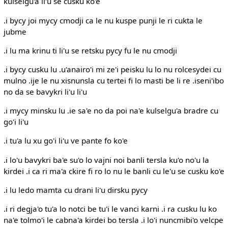
kulselgu'a li'u se cusku ko'e
.i bycy joi mycy cmodji ca le nu kuspe punji le ri cukta le
jubme
.i lu ma krinu ti li'u se retsku pycy fu le nu cmodji
.i bycy cusku lu .u'anairo'i mi ze'i peisku lu lo nu rolcesydei cu
mulno .ije le nu xisnunsla cu tertei fi lo masti be li re .iseni'ibo
no da se bavykri li'u li'u
.i mycy minsku lu .ie sa'e no da poi na'e kulselgu'a bradre cu
go'i li'u
.i tu'a lu xu go'i li'u ve pante fo ko'e
.i lo'u bavykri ba'e su'o lo vajni noi banli tersla ku'o no'u la
kirdei .i ca ri ma'a ckire fi ro lo nu le banli cu le'u se cusku ko'e
.i lu ledo mamta cu drani li'u dirsku pycy
.i ri degja'o tu'a lo notci be tu'i le vanci karni .i ra cusku lu ko
na'e tolmo'i le cabna'a kirdei bo tersla .i lo'i nuncmibi'o velcpe