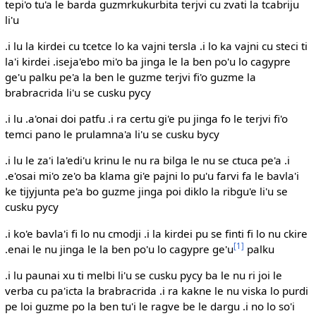
tepi'o tu'a le barda guzmrkukurbita terjvi cu zvati la tcabriju
li'u
.i lu la kirdei cu tcetce lo ka vajni tersla .i lo ka vajni cu steci ti
la'i kirdei .iseja'ebo mi'o ba jinga le la ben po'u lo cagypre
ge'u palku pe'a la ben le guzme terjvi fi'o guzme la
brabracrida li'u se cusku pycy
.i lu .a'onai doi patfu .i ra certu gi'e pu jinga fo le terjvi fi'o
temci pano le prulamna'a li'u se cusku bycy
.i lu le za'i la'edi'u krinu le nu ra bilga le nu se ctuca pe'a .i
.e'osai mi'o ze'o ba klama gi'e pajni lo pu'u farvi fa le bavla'i
ke tijyjunta pe'a bo guzme jinga poi diklo la ribgu'e li'u se
cusku pycy
.i ko'e bavla'i fi lo nu cmodji .i la kirdei pu se finti fi lo nu ckire
[1]
.enai le nu jinga le la ben po'u lo cagypre ge'u
palku
.i lu paunai xu ti melbi li'u se cusku pycy ba le nu ri joi le
verba cu pa'icta la brabracrida .i ra kakne le nu viska lo purdi
pe loi guzme po la ben tu'i le ragve be le dargu .i no lo so'i