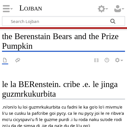
Lojban
the Berenstain Bears and the Prize
Pumpkin
le la BERenstein. cribe .e. le jinga
guzmrkukurbita
.ni'oni'o lu loi guzmrkukurbita cu fadni le ka go'o lo'i mivmu'e
li'u se cusku la pafcribe goi pycy. ca le nu pycy joi le re ribve'a
mo'u cicyspavi'u fi le guzme purdi .i lu roda naku su'ode rodi
zo'u da de simsa di .ije da na'e du de li'u go'i