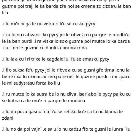
guzme poi traji le ka barda zi'e noi se cmene zo cizda'u la ben
li'u
.i lu mi'o bilga le nu viska ri li'u se cusku pycy
.i ca lo nu cabvanci ku pycy joi le ribve'a cu pargre le mudbi'u
le la ben purdi .i ra viska lo so'o guzme poi mutce lo ka barda
.iku'i no le guzme cu dunli la brabracrida
.i lu la'a cu'i ri trixe le cagdaidi'u li'u se smasku pycy
.i fi'o suksa fe'u pycy joi le ribve'a cu se gusni gi'e tirna lenu la
ben krixa lu o'onaicai zercpare ne'i le guzme purdi .i mi cpacu
le mi sudysrasu forca ko li'u
.i ru mutce lo ka sutra be lo nu cliva .iseri'abo le pycy palku cu
se katna ca le mu'e ri pargre le mudbi'u
.i lu do puza gasnu ma li'u se retsku ko'e ca lo nu klama le
zdani
.i lu no da poi vajni .e sa'u lo nu cadzu fi'o te gusni le lunra li'u