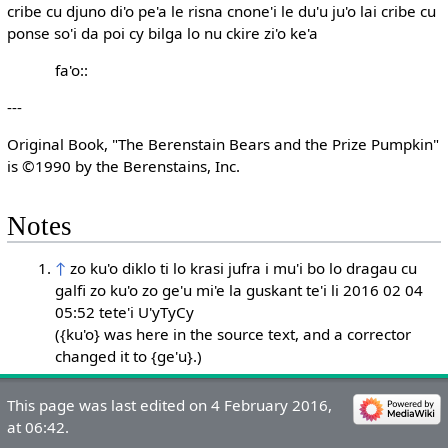
cribe cu djuno di'o pe'a le risna cnone'i le du'u ju'o lai cribe cu
ponse so'i da poi cy bilga lo nu ckire zi'o ke'a
fa'o::
---
Original Book, "The Berenstain Bears and the Prize Pumpkin"
is ©1990 by the Berenstains, Inc.
Notes
↑
zo ku'o diklo ti lo krasi jufra i mu'i bo lo dragau cu
galfi zo ku'o zo ge'u mi'e la guskant te'i li 2016 02 04
05:52 tete'i U'yTyCy
({ku'o} was here in the source text, and a corrector
changed it to {ge'u}.)
This page was last edited on 4 February 2016,
at 06:42.