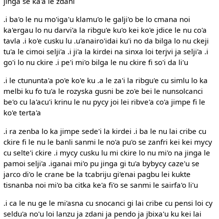
jinga se ka'a le zdani
.i ba'o le nu mo'iga'u klamu'o le galji'o be lo cmana noi
ka'ergau lo nu darvi'a la ribgu'e ku'o kei ko'e jdice le nu co'a
tavla .i ko'e cusku lu .u'anairo'idai ku'i no da bilga lo nu ckeji
tu'a le cimoi selji'a .i ji'a la kirdei na sinxa loi terjvi ja selji'a .i
go'i lo nu ckire .i pe'i mi'o bilga le nu ckire fi so'i da li'u
.i le ctununta'a po'e ko'e ku .a le za'i la ribgu'e cu simlu lo ka
melbi ku fo tu'a le rozyska gusni be zo'e bei le nunsolcanci
be'o cu la'acu'i krinu le nu pycy joi lei ribve'a co'a jimpe fi le
ko'e terta'a
.i ra zenba lo ka jimpe sede'i la kirdei .i ba le nu lai cribe cu
ckire fi le nu le banli sanmi le no'a pu'o se zanfri kei kei mycy
cu selte'i ckire .i mycy cusku lu mi ckire lo nu mi'o na jinga le
pamoi selji'a .iganai mi'o pu jinga gi tu'a bybycy caze'u se
jarco di'o le crane be la tcabriju gi'enai pagbu lei kukte
tisnanba noi mi'o ba citka ke'a fi'o se sanmi le sairfa'o li'u
.i ca le nu ge le mi'asna cu snocanci gi lai cribe cu pensi loi cy
seldu'a no'u loi lanzu ja zdani ja pendo ja jbixa'u ku kei lai