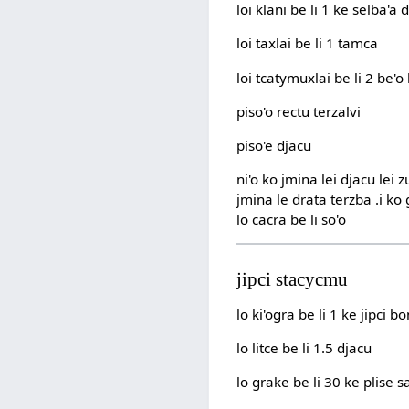
loi klani be li 1 ke selba'a
loi taxlai be li 1 tamca
loi tcatymuxlai be li 2 be'
piso'o rectu terzalvi
piso'e djacu
ni'o ko jmina lei djacu lei z
jmina le drata terzba .i ko 
lo cacra be li so'o
jipci stacycmu
lo ki'ogra be li 1 ke jipci b
lo litce be li 1.5 djacu
lo grake be li 30 ke plise 