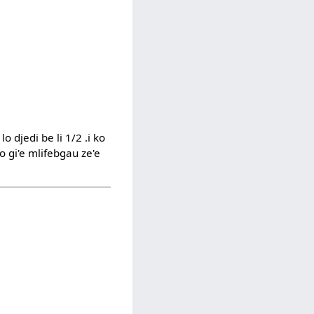
lo djedi be li 1/2 .i ko
vo gi'e mlifebgau ze'e