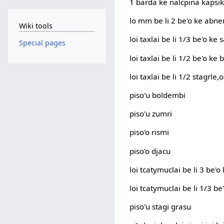
1 barda ke nalcpina kapsi
lo mm be li 2 be'o ke abne
Wiki tools
loi taxlai be li 1/3 be'o ke
Special pages
loi taxlai be li 1/2 be'o ke
loi taxlai be li 1/2 stagrle,
piso'u boldembi
piso'u zumri
piso'o rismi
piso'o djacu
loi tcatymuclai be li 3 be'
loi tcatymuclai be li 1/3 b
piso'u stagi grasu