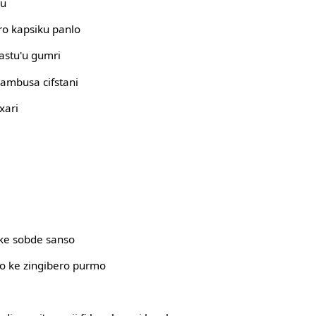
ku
ro kapsiku panlo
 sastu'u gumri
 bambusa cifstani
oxari
o ke sobde sanso
e'o ke zingibero purmo