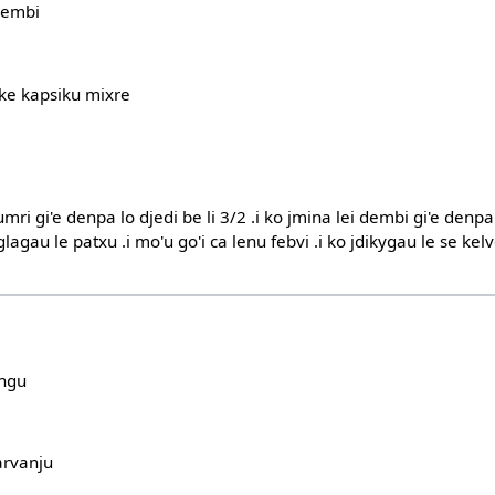
 dembi
o ke kapsiku mixre
umri gi'e denpa lo djedi be li 3/2 .i ko jmina lei dembi gi'e denpa 
glagau le patxu .i mo'u go'i ca lenu febvi .i ko jdikygau le se kel
ongu
sarvanju