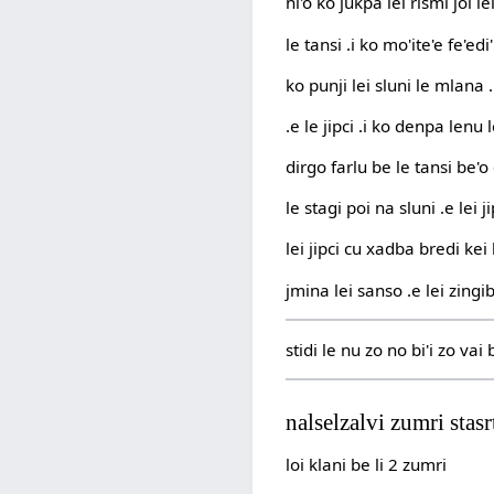
ni'o ko jukpa lei rismi joi l
le tansi .i ko mo'ite'e fe'edi
ko punji lei sluni le mlana 
.e le jipci .i ko denpa lenu 
dirgo farlu be le tansi be'o 
le stagi poi na sluni .e lei j
lei jipci cu xadba bredi kei 
jmina lei sanso .e lei zingi
stidi le nu zo no bi'i zo va
nalselzalvi zumri stasrt
loi klani be li 2 zumri