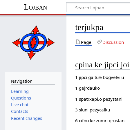
Lojban
terjukpa
Page
Discussion
cpina ke jipci joi
1 jipci galtu'e bogvelvi'u
Navigation
1 gejrdauko
Learning
Questions
1 spatrxapi,o pezystani
Live chat
3 sluni pezycalku
Contacts
Recent changes
6 cifnu ke zumri grustani