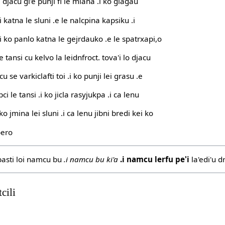
ei djacu gi'e punji fi le mlana .i ko glagau
'i katna le sluni .e le nalcpina kapsiku .i
.i ko panlo katna le gejrdauko .e le spatrxapi,o
le tansi cu kelvo la leidnfroct. tova'i lo djacu
cu se varkiclafti toi .i ko punji lei grasu .e
ipci le tansi .i ko jicla rasyjukpa .i ca lenu
ko jmina lei sluni .i ca lenu jibni bredi kei ko
bero
i basti loi namcu bu
.i namcu bu ki'a
.i namcu lerfu pe'i
la'edi'u d
cili