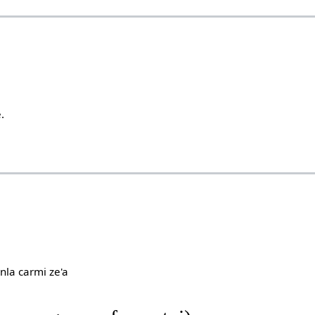
.
anla carmi ze'a