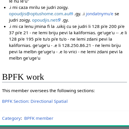
le nu le'u"
.i mi caza mrilu se judri zoigy.
opoudjis@optushome.com.au
.gy. .i
jondatnymu'e
se
judri zoigy.
opoudjis.net
.gy.
.i mi ca lenu jmina fi la .uikij cu se judri li 128 pi'e 200 pi'e
37 pi'e 21 - ne lemi briju pevi la kalifornias. ge'uge'u -- .e li
128 pi'e 195 pi'e tu'o pi'e tu'o - ne lemi zdani pevi la
kalifornias. ge'uge'u - .e li 128.250.86.21 - ne lemi briju
pevi la melbn ge'uge'u - .e lo vrici - ne lemi zdani pevi la
melbn ge'uge'u
BPFK work
This member oversees the following sections:
BPFK Section: Directional Spatial
Category
:
BPFK member