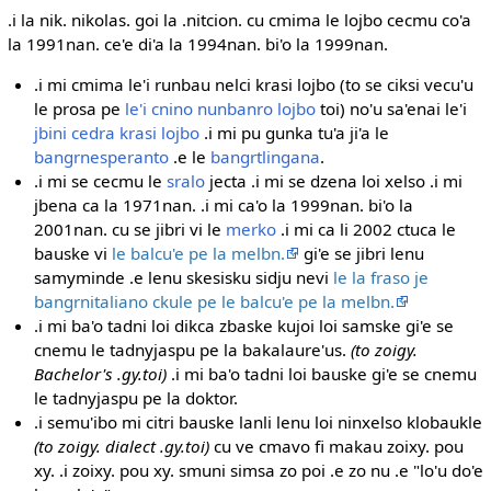
.i la nik. nikolas. goi la .nitcion. cu cmima le lojbo cecmu co'a
la 1991nan. ce'e di'a la 1994nan. bi'o la 1999nan.
.i mi cmima le'i runbau nelci krasi lojbo (to se ciksi vecu'u
le prosa pe
le'i cnino nunbanro lojbo
toi) no'u sa'enai le'i
jbini cedra krasi lojbo
.i mi pu gunka tu'a ji'a le
bangrnesperanto
.e le
bangrtlingana
.
.i mi se cecmu le
sralo
jecta .i mi se dzena loi xelso .i mi
jbena ca la 1971nan. .i mi ca'o la 1999nan. bi'o la
2001nan. cu se jibri vi le
merko
.i mi ca li 2002 ctuca le
bauske vi
le balcu'e pe la melbn.
gi'e se jibri lenu
samyminde .e lenu skesisku sidju nevi
le la fraso je
bangrnitaliano ckule pe le balcu'e pe la melbn.
.i mi ba'o tadni loi dikca zbaske kujoi loi samske gi'e se
cnemu le tadnyjaspu pe la bakalaure'us.
(to zoigy.
Bachelor's .gy.toi)
.i mi ba'o tadni loi bauske gi'e se cnemu
le tadnyjaspu pe la doktor.
.i semu'ibo mi citri bauske lanli lenu loi ninxelso klobaukle
(to zoigy. dialect .gy.toi)
cu ve cmavo fi makau zoixy. pou
xy. .i zoixy. pou xy. smuni simsa zo poi .e zo nu .e "lo'u do'e