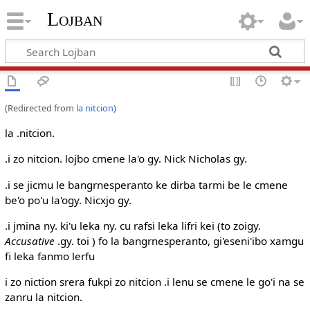
Lojban
(Redirected from
la nitcion
)
la .nitcion.
.i zo nitcion. lojbo cmene la'o gy. Nick Nicholas gy.
.i se jicmu le bangrnesperanto ke dirba tarmi be le cmene
be'o po'u la'ogy. Nicxjo gy.
.i jmina ny. ki'u leka ny. cu rafsi leka lifri kei (to zoigy.
Accusative
.gy. toi ) fo la bangrnesperanto, gi'eseni'ibo xamgu
fi leka fanmo lerfu
i zo niction srera fukpi zo nitcion .i lenu se cmene le go'i na se
zanru la nitcion.