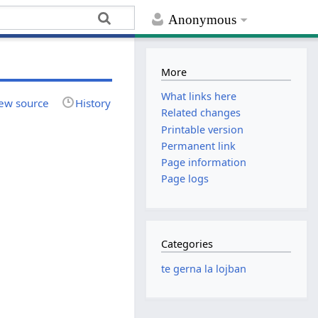
Anonymous
More
What links here
ew source
History
Related changes
Printable version
Permanent link
Page information
Page logs
Categories
te gerna la lojban