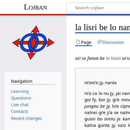
Lojban
la lisri be lo na
Page
Discussion
sei se fanva be
la tsani
se'u
Navigation
ni'oni'o jy. nanla
Learning
ni'o ca lo nu jy. jai na
Questions
goi fy. boi jy. gi'e min
Live chat
jungau be jy.
lo'e cipnr
Contacts
nalnei gi'e ji'a se naln
Recent changes
gusni bo simlu je kanl
katna gunta jy. va'o lo