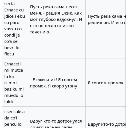
sei la
Пусть река сама несет
Ernace cu
меня, - решил Ежик. Как
jdice i ebu
Пусть река сама н
мог глубоко вздохнул. И
cu paroi
решил он. И его п
его понесло вниз по
vasxu co
течению.
condi je
co'a se
bevri lo
flecu
Ernace! i
mi mutce
lo ka
- Е-ежи-и-ик! Я совсем
cilmo i
Я совсем промок. Я
промок. Я скоро утону
baziku mi
muvdu lo
loldi
i sei suksa
da co'i
Вдруг кто-то дотронулся
pencu lo
Вдруг кто-то дотр
до его задней лапы.