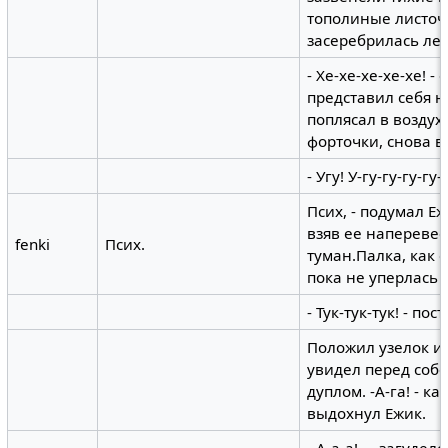
тополиные листоч
засеребрилась лег
- Хе-хе-хе-хе-хе! 
представил себя 
поплясал в воздухе
форточки, снова 
- Угу! У-гу-гу-гу-гу-
Псих, - подумал Еж
взяв ее наперевес
fenki
Псих.
туман.Палка, как 
пока не уперлась в
- Тук-тук-тук! - пос
Положил узелок и,
увидел перед соб
дуплом. -А-га! - к
выдохнул Ежик.