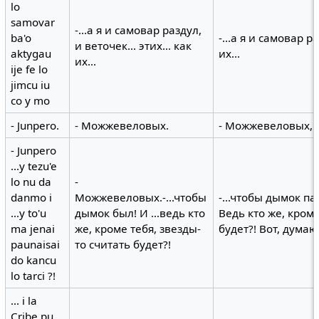
lo
samovar
-...а я и самовар раздул,
ba'o
-...а я и самовар ра
и веточек... этих... как
aktygau
их...
их...
ije fe lo
jimcu iu
co y mo
- Junpero.
- Можжевеловых.
- Можжевеловых, -
- Junpero
...y tezu'e
lo nu da
-
danmo i
Можжевеловых.-...чтобы
-...чтобы дымок п
...y to'u
дымок был! И ...ведь кто
Ведь кто же, кроме
ma jenai
же, кроме тебя, звезды-
будет?! Вот, думаю
paunaisai
то считать будет?!
do kancu
lo tarci ?!
... i la
Cribe pu