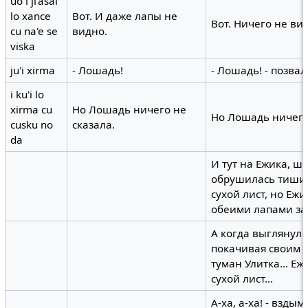
uo i ji'asai
lo xance
Вот. И даже лапы не
Вот. Ничего не ви
cu na'e se
видно.
viska
ju'i xirma
- Лошадь!
- Лошадь! - позвал
i ku'i lo
xirma cu
Но Лошадь ничего не
Но Лошадь ничего
cusku no
сказала.
da
И тут на Ежика, ш
обрушилась тишин
сухой лист, но Ежи
обеими лапами за
А когда выглянул 
покачивая своим 
туман Улитка... Е
сухой лист...
А-ха, а-ха! - взды