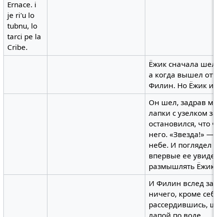
Ernace. i
je ri'u lo
tubnu, lo
tarci pe la
Cribe.
Ёжик сначала шел 
а когда вышел отт
Филин. Но Ёжик и 
Он шел, задрав мо
лапки с узелком за
остановился, что 
него. «Звезда!» —
небе. И поглядел н
впервые ее увидел
размышлять Ёжик.
И Филин вслед за 
ничего, кроме себ
рассердившись, ш
лапой по воде.