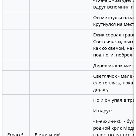
- А-а-а!.. - загуде
вдруг вспомнил пр
Он метнулся назад
крутнулся на месте
Ежик сорвал трави
Светлячок и, высо
как со свечой, на
под ноги, побрел 
Деревья, как мачт
Светлячок - мален
еле теплясь, пока
дорогу.
Но и он упал в тра
И вдруг:
- Е-еж-и-и-к!.. - б
родной крик Медв
- Ernace!
- Е-ежи-и-ик!
голос, но тут все 