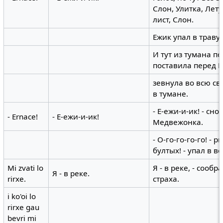
Слон, Улитка, Лет
лист, Слон.
Ежик упал в траву 
И тут из тумана п
поставила перед Е
зевнула во всю св
в тумане.
- Е-ежи-и-ик! - сн
- Ernace!
- Е-ежи-и-ик!
Медвежонка.
- О-го-го-го-го! - 
бултых! - упал в во
Mi zvati lo
Я - в реке, - сооб
Я - в реке.
rirxe.
страха.
i ko'oi lo
rirxe gau
bevri mi