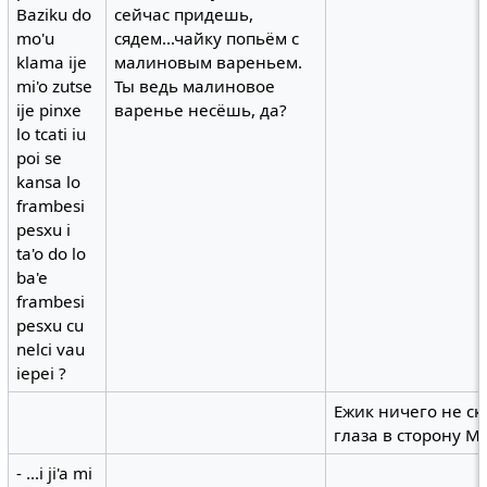
Baziku do
сейчас придешь,
mo'u
сядем...чайку попьём с
klama ije
малиновым вареньем.
mi'o zutse
Ты ведь малиновое
ije pinxe
варенье несёшь, да?
lo tcati iu
poi se
kansa lo
frambesi
pesxu i
ta'o do lo
ba'e
frambesi
pesxu cu
nelci vau
iepei ?
Ежик ничего не ск
глаза в сторону М
- ...i ji'a mi