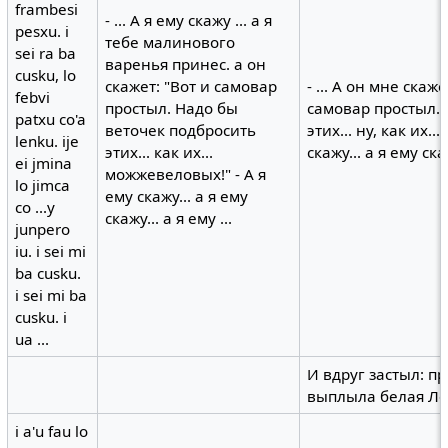
frambesi
- ... А я ему скажу ... а я
pesxu. i
тебе малинового
sei ra ba
варенья принес. а он
cusku, lo
скажет: "Вот и самовар
- ... А он мне скаже
febvi
простыл. Надо бы
самовар простыл. 
patxu co'a
веточек подбросить
этих... ну, как их.
lenku. ije
этих... как их...
скажу... а я ему ска
ei jmina
можжевеловых!" - А я
lo jimca
ему скажу... а я ему
co ...y
скажу... а я ему ...
junpero
iu. i sei mi
ba cusku.
i sei mi ba
cusku. i
ua ...
И вдруг застыл: п
выплыла белая Л
i a'u fau lo