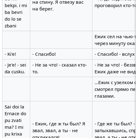
на спину. Я отвезу вас
bekpi. i mi
проговорил кто-то.
на берег.
ba bevri
do lo se
zbani
Ежик сел на чью-т
через минуту оказ
- Ki'e!
- Спасибо!
- Спасибо! - вслух 
- Je'e! - sei
- Не за что! - сказал кто-
- Не за что! - без
da cusku.
то.
Ежик даже не видел
...Ежик с узелком
смотрел прямо пе
глазами.
Sai doi la
Ernace do
pu zvati
- Ежик, где ж ты был? Я
- Где же ты был? 
ma? I mi
звал, звал, а ты - не
запыхавшись, спро
pu krixa
откликался!..
звал, а ты - не отк