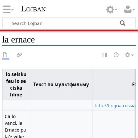
Lojban
la ernace
lo selsku
fau lo se
Текст по мультфильму
Ёж
ciska
filme
http://lingua.russia
Ca lo
vanci, la
Ernace pu
ta'e vitke