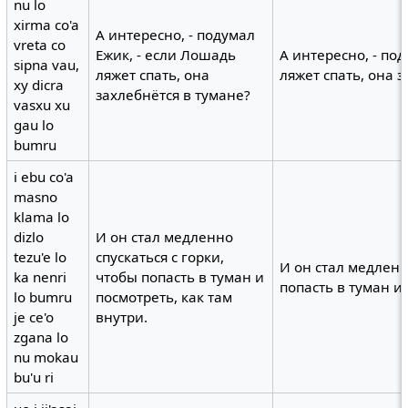
nu lo
xirma co'a
А интересно, - подумал
vreta co
Ежик, - если Лошадь
А интересно, - по
sipna vau,
ляжет спать, она
ляжет спать, она 
xy dicra
захлебнётся в тумане?
vasxu xu
gau lo
bumru
i ebu co'a
masno
klama lo
dizlo
И он стал медленно
tezu'e lo
спускаться с горки,
И он стал медленн
ka nenri
чтобы попасть в туман и
попасть в туман и 
lo bumru
посмотреть, как там
je ce'o
внутри.
zgana lo
nu mokau
bu'u ri