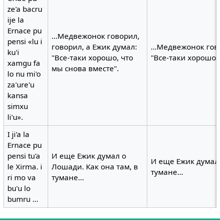
ze'a bacru
ije la
Ernace pu
...Медвежонок говорил,
pensi «lu i
говорил, а Ежик думал:
...Медвежонок гов
ku'i
"Все-таки хорошо, что
"Все-таки хорошо,
xamgu fa
мы снова вместе".
lo nu mi'o
za'ure'u
kansa
simxu
li'u».
I ji'a la
Ernace pu
pensi tu'a
И еще Ежик думал о
И еще Ежик думал 
le Xirma. i
Лошади. Как она там, в
тумане...
ri mo va
тумане...
bu'u lo
bumru ...