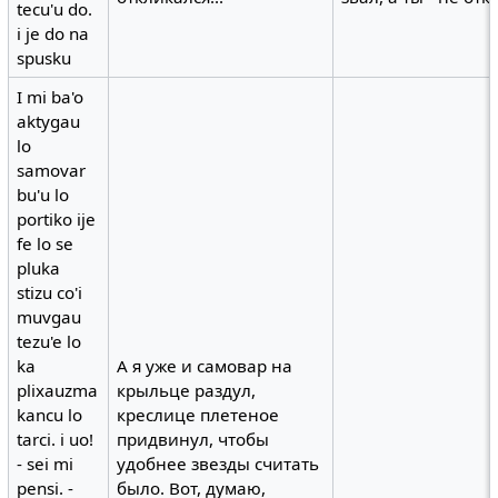
tecu'u do.
i je do na
spusku
I mi ba'o
aktygau
lo
samovar
bu'u lo
portiko ije
fe lo se
pluka
stizu co'i
muvgau
tezu'e lo
ka
А я уже и самовар на
plixauzma
крыльце раздул,
kancu lo
креслице плетеное
tarci. i uo!
придвинул, чтобы
- sei mi
удобнее звезды считать
pensi. -
было. Вот, думаю,