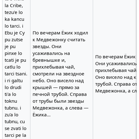
la Cribe,
tezu'e lo
ka kancu
lo tarci. i
Ebu je Cy
По вечерам Ёжик ходил
pu zutse
к Медвежонку считать
je pu
звезды. Они
pinxe lo
усаживались на
По вечерам Ёжик х
tcati je pu
бревнышке и,
Они усаживались 
catlu lo
прихлебывая чай,
прихлебывая чай, 
tarci tsani.
смотрели на звездное
Оно висело над к
i ri galtu
небо. Оно висело над
трубой. Справа от
lo drudi
крышей — прямо за
Медвежонка, а сле
ti'a lo
печной трубой. Справа
toknu
от трубы были звезды
tubnu. i
Медвежонка, а слева —
zu'a lo
Ёжика...
tubnu, cu
se zvati lo
tarci pe la