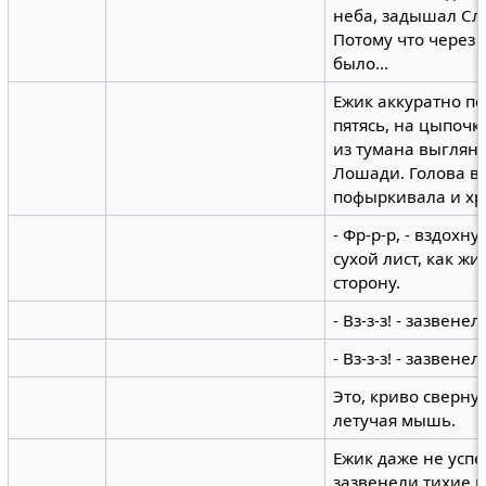
неба, задышал Сло
Потому что через 
было...
Ежик аккуратно по
пятясь, на цыпочка
из тумана выглян
Лошади. Голова в
пофыркивала и хр
- Фр-р-р, - вздохн
сухой лист, как жи
сторону.
- Вз-з-з! - зазвене
- Вз-з-з! - зазвене
Это, криво сверну
летучая мышь.
Ежик даже не успе
зазвенели тихие к