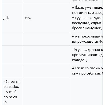
А Ёжик уже глядел
нет ли и там звез
Ju'i.
Угу.
У-гуу!.. — загудел
послушал, спрыгну
бросил камушек, гу
А на покосившийс
взгромоздился Фи
- Угу! - закричал о
прислушиваясь дру
колодец.
А Ежик со своим у
сам про себя как 
- I ...sei mi
ba cusku,
...y mi fi
do bevri
lo