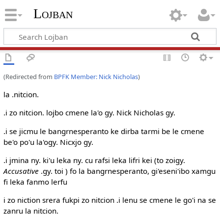
Lojban
(Redirected from
BPFK Member: Nick Nicholas
)
la .nitcion.
.i zo nitcion. lojbo cmene la'o gy. Nick Nicholas gy.
.i se jicmu le bangrnesperanto ke dirba tarmi be le cmene
be'o po'u la'ogy. Nicxjo gy.
.i jmina ny. ki'u leka ny. cu rafsi leka lifri kei (to zoigy.
Accusative
.gy. toi ) fo la bangrnesperanto, gi'eseni'ibo xamgu
fi leka fanmo lerfu
i zo niction srera fukpi zo nitcion .i lenu se cmene le go'i na se
zanru la nitcion.