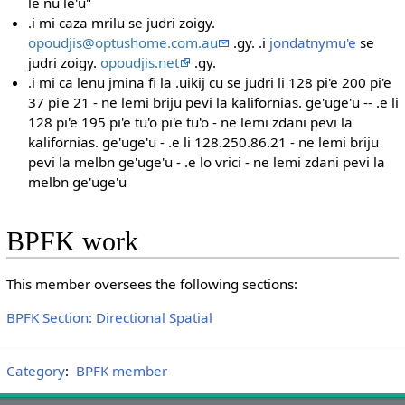
le nu le'u"
.i mi caza mrilu se judri zoigy.
opoudjis@optushome.com.au
.gy. .i
jondatnymu'e
se
judri zoigy.
opoudjis.net
.gy.
.i mi ca lenu jmina fi la .uikij cu se judri li 128 pi'e 200 pi'e
37 pi'e 21 - ne lemi briju pevi la kalifornias. ge'uge'u -- .e li
128 pi'e 195 pi'e tu'o pi'e tu'o - ne lemi zdani pevi la
kalifornias. ge'uge'u - .e li 128.250.86.21 - ne lemi briju
pevi la melbn ge'uge'u - .e lo vrici - ne lemi zdani pevi la
melbn ge'uge'u
BPFK work
This member oversees the following sections:
BPFK Section: Directional Spatial
Category
:
BPFK member