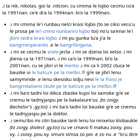
.i la nik. nikolas. goi la .nitcion. cu cmima le lojbo cecmu co'a
la 1991nan. ce'e di'a la 1994nan. bi'o la 1999nan.
.i mi cmima le'i runbau nelci krasi lojbo (to se ciksi vecu'u
le prosa pe
le'i cnino nunbanro lojbo
toi) no'u sa'enai le'i
jbini cedra krasi lojbo
.i mi pu gunka tu'a ji'a le
bangrnesperanto
.e le
bangrtlingana
.
.i mi se cecmu le
sralo
jecta .i mi se dzena loi xelso .i mi
jbena ca la 1971nan. .i mi ca'o la 1999nan. bi'o la
2001nan. cu se jibri vi le
merko
.i mi ca li 2002 ctuca le
bauske vi
le balcu'e pe la melbn.
gi'e se jibri lenu
samyminde .e lenu skesisku sidju nevi
le la fraso je
bangrnitaliano ckule pe le balcu'e pe la melbn.
.i mi ba'o tadni loi dikca zbaske kujoi loi samske gi'e se
cnemu le tadnyjaspu pe la bakalaure'us.
(to zoigy.
Bachelor's .gy.toi)
.i mi ba'o tadni loi bauske gi'e se cnemu
le tadnyjaspu pe la doktor.
.i semu'ibo mi citri bauske lanli lenu loi ninxelso klobaukle
(to zoigy. dialect .gy.toi)
cu ve cmavo fi makau zoixy. pou
xy. .i zoixy. pou xy. smuni simsa zo poi .e zo nu .e "lo'u do'e