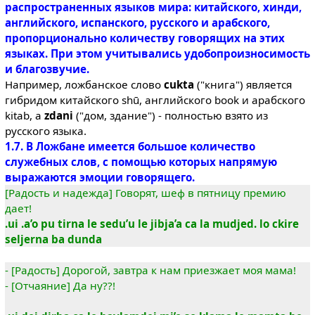
распространенных языков мира: китайского, хинди,
английского, испанского, русского и арабского,
пропорционально количеству говорящих на этих
языках. При этом учитывались удобопроизносимость
и благозвучие.
Например, ложбанское слово
cukta
("книга") является
гибридом китайского shū, английского book и арабского
kitab, а
zdani
("дом, здание") - полностью взято из
русского языка.
1.7. В Ложбане имеется большое количество
служебных слов, с помощью которых напрямую
выражаются эмоции говорящего.
[Радость и надежда] Говорят, шеф в пятницу премию
дает!
.ui .a’o pu tirna le sedu’u le jibja’a ca la mudjed. lo ckire
seljerna ba dunda
- [Радость] Дорогой, завтра к нам приезжает моя мама!
- [Отчаяние] Да ну??!