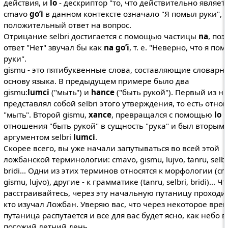
действия, и
lo
- дескриптор "то, что действительно являетс
cmavo
go’i
в данном контексте означало "Я помыл руки", т
положительный ответ на вопрос.
Отрицание selbri достигается с помощью частицы
na
, поэ
ответ "Нет" звучал бы как
na go’i
, т. е. "Неверно, что я по
руки".
gismu - это пятибуквенные слова, составляющие словарн
основу языка. В предыдущем примере было два
gismu:
lumci
("мыть") и
hance
("быть рукой"). Первый из ни
представлял собой selbri этого утверждения, то есть отн
"мыть". Второй gismu,
xance
, превращался с помощью
lo
и
отношения "быть рукой" в сущность "рука" и был вторым
аргументом selbri
lumci
.
Скорее всего, вы уже начали запутываться во всей этой
ложбанской терминологии: cmavo, gismu, lujvo, tanru, selbr
bridi... Одни из этих терминов относятся к морфологии (cm
gismu, lujvo), другие - к грамматике (tanru, selbri, bridi)... Ч
расстраивайтесь, через эту начальную путаницу проходил
кто изучал Ложбан. Уверяю вас, что через некоторое врем
путаница распутается и все для вас будет ясно, как небо в
погожий летний день.