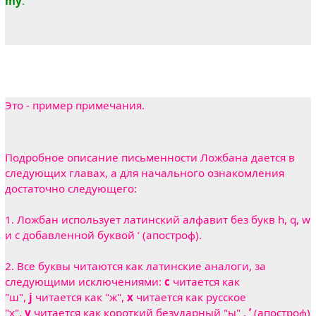
my
.
Это - пример примечания.
Подробное описание письменности Ложбана дается в
следующих главах, а для начального ознакомления
достаточно следующего:
1. Ложбан использует латинский алфавит без букв h, q, w
и с добавленной буквой ’ (апостроф).
2. Все буквы читаются как латинские аналоги, за
следующими исключениями:
с
читается как
"ш",
j
читается как "ж",
х
читается как русское
"х",
y
читается как короткий безударный "ы" ,
’
(апостроф)