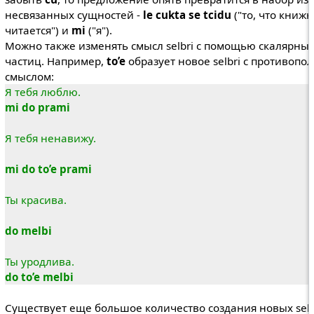
несвязанных сущностей -
le cukta se tcidu
("то, что книжн
читается") и
mi
("я").
Можно также изменять смысл selbri с помощью скалярны
частиц. Например,
to’e
образует новое selbri с противоп
смыслом:
Я тебя люблю.
mi do prami
Я тебя ненавижу.
mi do to’e prami
Ты красива.
do melbi
Ты уродлива.
do to’e melbi
Существует еще большое количество создания новых selb