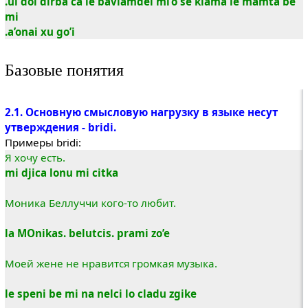
.ui doi dirba ca le bavlamdei mi’o se klama le mamta be
mi
.a’onai xu go’i
Базовые понятия
2.1. Основную смысловую нагрузку в языке несут
утверждения - bridi.
Примеры bridi:
Я хочу есть.
mi djica lonu mi citka
Моника Беллуччи кого-то любит.
la MOnikas. belutcis. prami zo’e
Моей жене не нравится громкая музыка.
le speni be mi na nelci lo cladu zgike