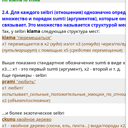
2.4. Для каждого selbri (отношения) однозначно опред
множество и порядок sumti (аргументов), которые оно
связывает. Это множество называется структурой мест
Так, у selbri
klama
следующая структура мест:
klama
"перемещаться"
х1 перемещается в х2 (
куда
) из/от х3 (
откуда
) через/по/вд
(
путь/маршрут
) с помощью х5 (
средство перемещения
)
Выше показано стандартное обозначение sumti в виде х1,
х3...: х1 - это первый sumti (аргумент), х2 - второй и т. д.
Еще примеры - selbri
prami
"любить"
х1 любит/
испытывает_сильные_положительные_эмоции_по_отнош
х2 (
объект/состояние
)
...и более экзотическое selbri
ckunu
хвойное дерево
х1 - хвойное дерево (сосна, ель, пихта...) вида/породы х2, 