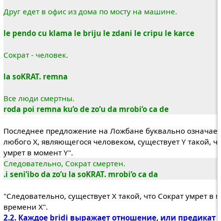
Друг едет в офис из дома по мосту на машине.
le pendo cu klama le briju le zdani le cripu le karce
Сократ - человек.
la soKRAT. remna
Все люди смертны.
roda poi remna ku’o de zo’u da mrobi’o ca de
Последнее предложение на Ложбане буквально означает:
любого X, являющегося человеком, существует Y такой, чт
умрет в момент Y".
Следовательно, Сократ смертен.
.i seni’ibo da zo’u la soKRAT. mrobi’o ca da
"Следовательно, существует Х такой, что Сократ умрет в 
времени Х".
2.2. Каждое bridi выражает отношение, или предикат (s