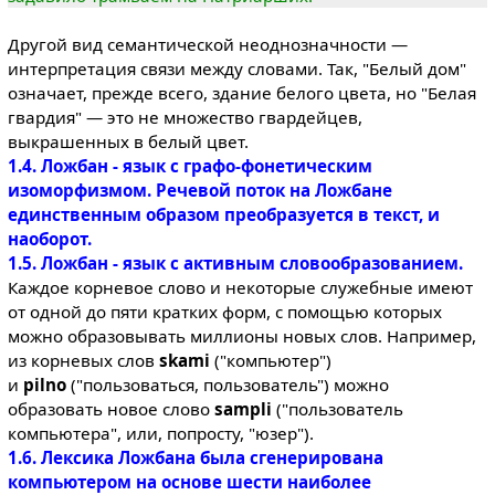
Другой вид семантической неоднозначности —
интерпретация связи между словами. Так, "Белый дом"
означает, прежде всего, здание белого цвета, но "Белая
гвардия" — это не множество гвардейцев,
выкрашенных в белый цвет.
1.4. Ложбан - язык с графо-фонетическим
изоморфизмом. Речевой поток на Ложбане
единственным образом преобразуется в текст, и
наоборот.
1.5. Ложбан - язык с активным словообразованием.
Каждое корневое слово и некоторые служебные имеют
от одной до пяти кратких форм, с помощью которых
можно образовывать миллионы новых слов. Например,
из корневых слов
skami
("компьютер")
и
pilno
("пользоваться, пользователь") можно
образовать новое слово
sampli
("пользователь
компьютера", или, попросту, "юзер").
1.6. Лексика Ложбана была сгенерирована
компьютером на основе шести наиболее