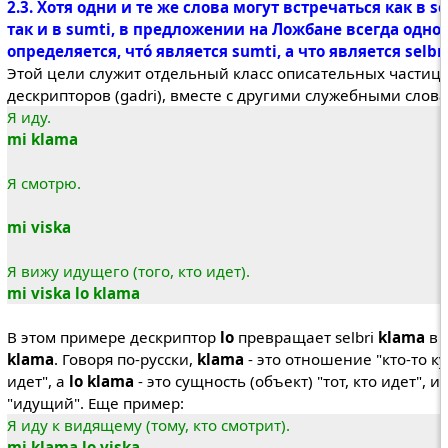
2.3. Хотя одни и те же слова могут встречаться как в sel
так и в sumti, в предложении на Ложбане всегда одно
определяется, чтó является sumti, а что является selbri
Этой цели служит отдельный класс описательных частиц,
дескрипторов (gadri), вместе с другими служебными слов
Я иду.
mi klama
Я смотрю.
mi viska
Я вижу идущего (того, кто идет).
mi viska lo klama
В этом примере дескриптор
lo
превращает selbri
klama
в 
klama
. Говоря по-русски,
klama
- это отношение "кто-то ку
идет", а
lo klama
- это сущность (объект) "тот, кто идет", и
"идущий". Еще пример:
Я иду к видящему (тому, кто смотрит).
mi klama lo viska