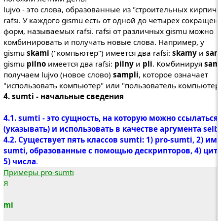
lujvo - это слова, образованные из "строительных кирпичи
rafsi. У каждого gismu есть от одной до четырех сокраще
форм, называемых rafsi. rafsi от различных gismu можно
комбинировать и получать новые слова. Например, у
gismu
skami
("компьютер") имеется два rafsi:
skamy
и
sa
gismu
pilno
имеется два rafsi:
pilny
и
pli
. Комбинируя
sam
получаем lujvo (новое слово)
sampli
, которое означает
"использовать компьютер" или "пользователь компьютера
4. sumti - начальные сведения
4.1. sumti - это сущность, на которую можно ссылаться
(указывать) и использовать в качестве аргумента selbr
4.2. Существует пять классов sumti: 1) pro-sumti, 2) име
sumti, образованные с помощью дескрипторов, 4) цит
5) числа
.
Примеры pro-sumti
Я
mi