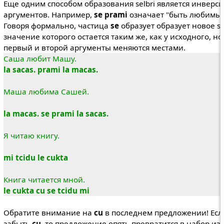
Еще одним способом образования selbri является инверси
аргументов. Например,
se prami
означает "быть любимым
Говоря формально, частица
se
образует образует новое sel
значение которого остается таким же, как у исходного, но
первый и второй аргументы меняются местами.
Саша любит Машу.
la sacas. prami la macas.
Маша любима Сашей.
la macas. se prami la sacas.
Я читаю книгу.
mi tcidu le cukta
Книга читается мной.
le cukta cu se tcidu mi
Обратите внимание на
cu
в последнем предложении! Есл
забыть
cu
, то предложение опять превратится в набор из 