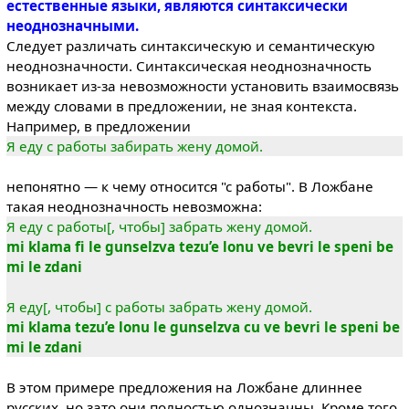
естественные языки, являются синтаксически
неоднозначными.
Следует различать синтаксическую и семантическую
неоднозначности. Синтаксическая неоднозначность
возникает из-за невозможности установить взаимосвязь
между словами в предложении, не зная контекста.
Например, в предложении
Я еду с работы забирать жену домой.
непонятно — к чему относится "с работы". В Ложбане
такая неоднозначность невозможна:
Я еду с работы[, чтобы] забрать жену домой.
mi klama fi le gunselzva tezu’e lonu ve bevri le speni be
mi le zdani
Я еду[, чтобы] с работы забрать жену домой.
mi klama tezu’e lonu le gunselzva cu ve bevri le speni be
mi le zdani
В этом примере предложения на Ложбане длиннее
русских, но зато они полностью однозначны. Кроме того,