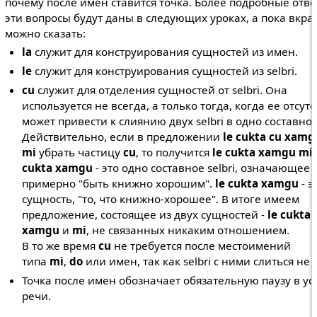
почему после имен ставится точка. Более подробные отве
эти вопросы будут даны в следующих уроках, а пока вкра
можно сказать:
la
служит для конструирования сущностей из имен.
le
служит для конструирования сущностей из selbri.
cu
служит для отделения сущностей от selbri. Она
используется не всегда, а только тогда, когда ее отсут
может привести к слиянию двух selbri в одно составное
Действительно, если в предложении
le cukta cu xamg
mi
убрать частицу
cu
, то получится
le cukta xamgu mi
.
cukta xamgu
- это одно составное selbri, означающее
примерно "быть книжно хорошим".
le cukta xamgu
- э
сущность, "то, что книжно-хорошее". В итоге имеем
предложение, состоящее из двух сущностей -
le cukta
xamgu
и
mi
, не связанных никаким отношением.
В то же время
cu
не требуется после местоимений
типа
mi
,
do
или имен, так как selbri с ними слиться не 
Точка после имен обозначает обязательную паузу в ус
речи.