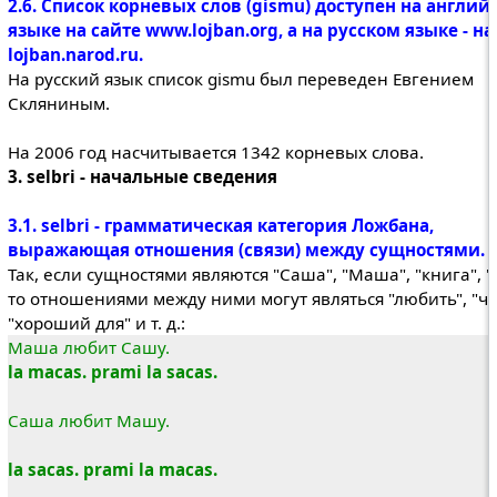
2.6. Список корневых слов (gismu) доступен на англий
языке на сайте www.lojban.org, а на русском языке - на
lojban.narod.ru.
На русский язык список gismu был переведен Евгением
Скляниным.
На 2006 год насчитывается 1342 корневых слова.
3. selbri - начальные сведения
3.1. selbri - грамматическая категория Ложбана,
выражающая отношения (связи) между сущностями.
Так, если сущностями являются "Саша", "Маша", "книга", "я"
то отношениями между ними могут являться "любить", "чи
"хороший для" и т. д.:
Маша любит Сашу.
la macas. prami la sacas.
Саша любит Машу.
la sacas. prami la macas.