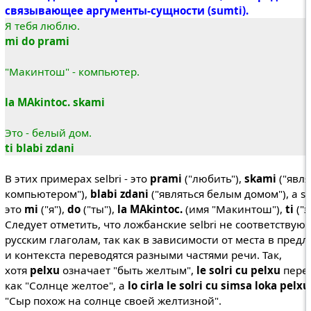
связывающее аргументы-сущности (sumti).
Я тебя люблю.
mi do prami
"Макинтош" - компьютер.
la MAkintoc. skami
Это - белый дом.
ti blabi zdani
В этих примерах selbri - это
prami
("любить"),
skami
("явля
компьютером"),
blabi zdani
("являться белым домом"), а su
это
mi
("я"),
do
("ты"),
la MAkintoc.
(имя "Макинтош"),
ti
("э
Следует отметить, что ложбанские selbri не соответствуют
русским глаголам, так как в зависимости от места в пред
и контекста переводятся разными частями речи. Так,
хотя
pelxu
означает "быть желтым",
le solri cu pelxu
пере
как "Солнце желтое", а
lo cirla le solri cu simsa loka pelxu
"Сыр похож на солнце своей желтизной".