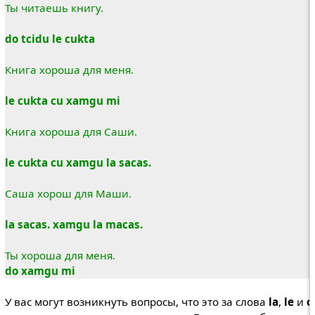
Ты читаешь книгу.
do tcidu le cukta
Книга хороша для меня.
le cukta cu xamgu mi
Книга хороша для Саши.
le cukta cu xamgu la sacas.
Саша хорош для Маши.
la sacas. xamgu la macas.
Ты хороша для меня.
do xamgu mi
У вас могут возникнуть вопросы, что это за слова
la
,
le
и
c