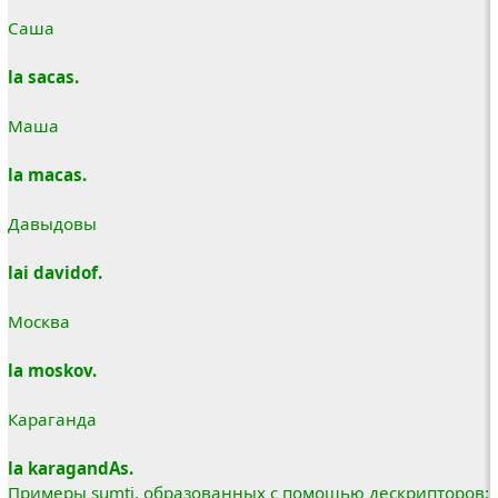
Саша
la sacas.
Маша
la macas.
Давыдовы
lai davidof.
Москва
la moskov.
Караганда
la karagandAs.
Примеры sumti, образованных с помощью дескрипторов: