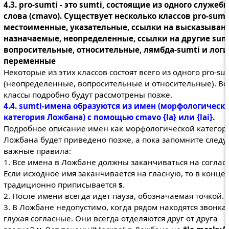
4.3. pro-sumti - это sumti, состоящие из одного служебн
слова (cmavo). Существует несколько классов pro-sumt
местоименные, указательные, ссылки на высказывани
назначаемые, неопределенные, ссылки на другие sumt
вопросительные, относительные, лямбда-sumti и лог
переменные
Некоторые из этих классов состоят всего из одного pro-sum
(неопределенные, вопросительные и относительные). Вс
классы подробно будут рассмотрены позже.
4.4. sumti-имена образуются из имен (морфологическ
категория Ложбана) с помощью cmavo {la} или {lai}.
Подробное описание имен как морфологической категор
Ложбана будет приведено позже, а пока запомните след
важные правила:
1. Все имена в Ложбане должны заканчиваться на соглас
Если исходное имя заканчивается на гласную, то в конце 
традиционно приписывается
s
.
2. После имени всегда идет пауза, обозначаемая точкой.
3. В Ложбане недопустимо, когда рядом находятся звонка
глухая согласные. Они всегда отделяются друг от друга