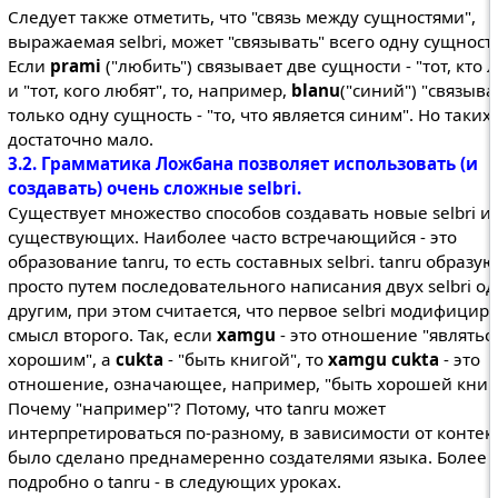
Следует также отметить, что "связь между сущностями",
выражаемая selbri, может "связывать" всего одну сущность
Если
prami
("любить") связывает две сущности - "тот, кто 
и "тот, кого любят", то, например,
blanu
("синий") "связыва
только одну сущность - "то, что является синим". Но таких s
достаточно мало.
3.2. Грамматика Ложбана позволяет использовать (и
создавать) очень сложные selbri.
Существует множество способов создавать новые selbri и
существующих. Наиболее часто встречающийся - это
образование tanru, то есть составных selbri. tanru образую
просто путем последовательного написания двух selbri од
другим, при этом считается, что первое selbri модифицир
смысл второго. Так, если
xamgu
- это отношение "являтьс
хорошим", а
cukta
- "быть книгой", то
xamgu cukta
- это
отношение, означающее, например, "быть хорошей книг
Почему "например"? Потому, что tanru может
интерпретироваться по-разному, в зависимости от контекс
было сделано преднамеренно создателями языка. Более
подробно о tanru - в следующих уроках.