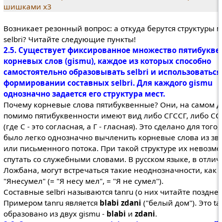
шишками х3
Возникает резонный вопрос: а откуда берутся структуры м
selbri? Читайте следующие пункты!
2.5. Существует фиксированное множество пятибукв
корневых слов (gismu), каждое из которых способно
самостоятельно образовывать selbri и использоваться
формировании составных selbri. Для каждого gismu
однозначно задается его структура мест.
Почему корневые слова пятибуквенные? Они, на самом д
помимо пятибуквенности имеют вид либо СГССГ, либо СС
(где С - это согласная, а Г - гласная). Это сделано для того
было легко однозначно вычленить корневые слова из зв
или письменного потока. При такой структуре их невозм
спутать со служебными словами. В русском языке, в отлич
Ложбана, могут встречаться такие неоднозначности, как
"Янесумел" (= "Я несу мел", = "Я не сумел").
Составные selbri называются tanru (о них читайте позднее
Примером tanru является
blabi zdani
("белый дом"). Это ta
образовано из двух gismu -
blabi
и
zdani
.