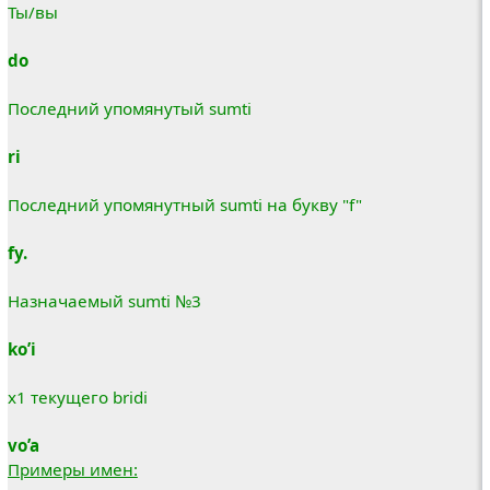
Ты/вы
do
Последний упомянутый sumti
ri
Последний упомянутный sumti на букву "f"
fy.
Назначаемый sumti №3
ko’i
x1 текущего bridi
vo’a
Примеры имен: