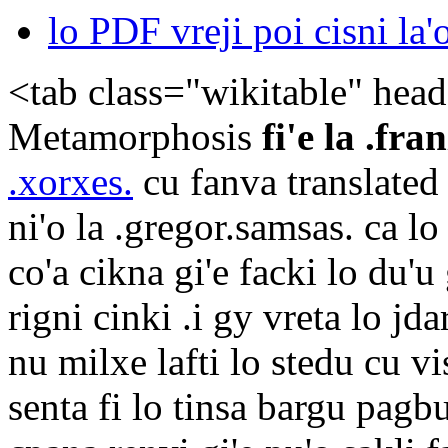
lo PDF vreji poi cisni la'
<tab class="wikitable" hea
Metamorphosis
fi'e la .fra
.xorxes.
cu fanva translated