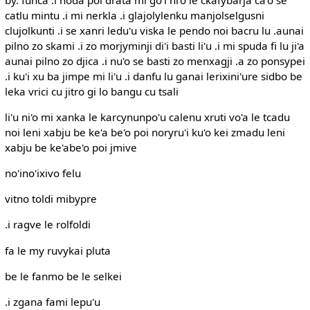
catlu mintu .i mi nerkla .i glajolylenku manjolselgusni
clujolkunti .i se xanri ledu'u viska le pendo noi bacru lu .aunai
pilno zo skami .i zo morjyminji di'i basti li'u .i mi spuda fi lu ji'a
aunai pilno zo djica .i nu'o se basti zo menxagji .a zo ponsypei
.i ku'i xu ba jimpe mi li'u .i danfu lu ganai lerixini'ure sidbo be
leka vrici cu jitro gi lo bangu cu tsali
li'u ni'o mi xanka le karcynunpo'u calenu xruti vo'a le tcadu
noi leni xabju be ke'a be'o poi noryru'i ku'o kei zmadu leni
xabju be ke'abe'o poi jmive
no'ino'ixivo felu
vitno toldi mibypre
.i ragve le rolfoldi
fa le my ruvykai pluta
be le fanmo be le selkei
.i zgana fami lepu'u