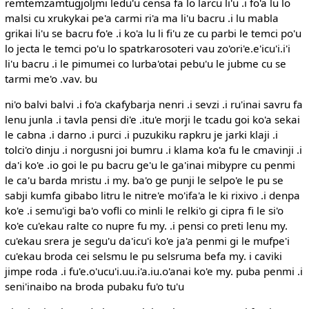
remtemzamtugjoljmi ledu'u censa fa lo larcu li'u .i fo'a lu lo
malsi cu xrukykai pe'a carmi ri'a ma li'u bacru .i lu mabla
grikai li'u se bacru fo'e .i ko'a lu li fi'u ze cu parbi le temci po'u
lo jecta le temci po'u lo spatrkarosoteri vau zo'ori'e.e'icu'i.i'i
li'u bacru .i le pimumei co lurba'otai pebu'u le jubme cu se
tarmi me'o .vav. bu
ni'o balvi balvi .i fo'a ckafybarja nenri .i sevzi .i ru'inai savru fa
lenu junla .i tavla pensi di'e .itu'e morji le tcadu goi ko'a sekai
le cabna .i darno .i purci .i puzukiku rapkru je jarki klaji .i
tolci'o dinju .i norgusni joi bumru .i klama ko'a fu le cmavinji .i
da'i ko'e .io goi le pu bacru ge'u le ga'inai mibypre cu penmi
le ca'u barda mristu .i my. ba'o ge punji le selpo'e le pu se
sabji kumfa gibabo litru le nitre'e mo'ifa'a le ki rixivo .i denpa
ko'e .i semu'igi ba'o vofli co minli le relki'o gi cipra fi le si'o
ko'e cu'ekau ralte co nupre fu my. .i pensi co preti lenu my.
cu'ekau srera je segu'u da'icu'i ko'e ja'a penmi gi le mufpe'i
cu'ekau broda cei selsmu le pu selsruma befa my. i caviki
jimpe roda .i fu'e.o'ucu'i.uu.i'a.iu.o'anai ko'e my. puba penmi .i
seni'inaibo na broda pubaku fu'o tu'u