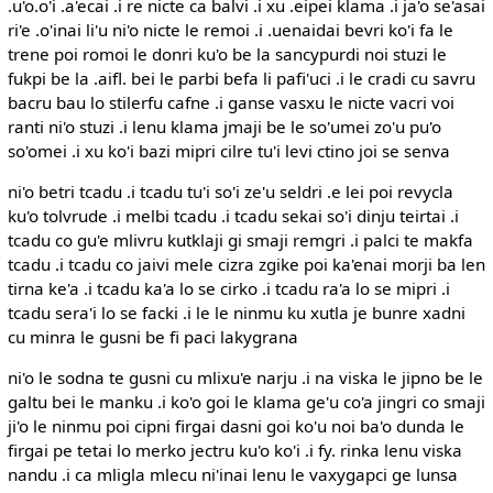
.u'o.o'i .a'ecai .i re nicte ca balvi .i xu .eipei klama .i ja'o se'asai
ri'e .o'inai li'u ni'o nicte le remoi .i .uenaidai bevri ko'i fa le
trene poi romoi le donri ku'o be la sancypurdi noi stuzi le
fukpi be la .aifl. bei le parbi befa li pafi'uci .i le cradi cu savru
bacru bau lo stilerfu cafne .i ganse vasxu le nicte vacri voi
ranti ni'o stuzi .i lenu klama jmaji be le so'umei zo'u pu'o
so'omei .i xu ko'i bazi mipri cilre tu'i levi ctino joi se senva
ni'o betri tcadu .i tcadu tu'i so'i ze'u seldri .e lei poi revycla
ku'o tolvrude .i melbi tcadu .i tcadu sekai so'i dinju teirtai .i
tcadu co gu'e mlivru kutklaji gi smaji remgri .i palci te makfa
tcadu .i tcadu co jaivi mele cizra zgike poi ka'enai morji ba len
tirna ke'a .i tcadu ka'a lo se cirko .i tcadu ra'a lo se mipri .i
tcadu sera'i lo se facki .i le le ninmu ku xutla je bunre xadni
cu minra le gusni be fi paci lakygrana
ni'o le sodna te gusni cu mlixu'e narju .i na viska le jipno be le
galtu bei le manku .i ko'o goi le klama ge'u co'a jingri co smaji
ji'o le ninmu poi cipni firgai dasni goi ko'u noi ba'o dunda le
firgai pe tetai lo merko jectru ku'o ko'i .i fy. rinka lenu viska
nandu .i ca mligla mlecu ni'inai lenu le vaxygapci ge lunsa