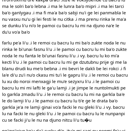
ma le solri ba'o lebna .i ma le lunra ba'o mipri .i ma lei tarci
ba'o ganlygau .i ma fi ma'a ba'o sabji nu'i ge lei panmabla le
nu vasxu nu'u gi lei festi le nu citka .i ma prenu rinka le ma'a
se dunku li'u ni'o le pamoi cu bacru lu mi na djuno na'e le
du'u vo'a ba'o
farlu pe'a li'u .i le remoi cu bacru lu mi ba'o zukte noda le nu
rinka le bi'unai fasnu li'u .i le pamoi cu bacru lu mi ba'o zukte
noda le nu fanta le bi'unai fasnu li'u .i vy. bacru lu ko mi'a
kecti li'u .i le pamoi cu bacru lu mi ge dzutubnu prije gi me la
blanu drudi ku me'o bebna .i mi bevri le dakli be lei rokci .i fi
la'e di'u zu'i nu'o ckasu mi tu'i le gapru li'u .i le remoi cu bacru
lu xu do noroi menxagji le mu'e sezyxru li'u .i le pamoi cu
bacru lu mi mi lafti le ga'u lamji .i je jimpe le nuntolmukti pe
lo garkla zmadu li'u .i le remoi cu bacru lu mi na garkla ba'e
le do lamji li'u .i le pamoi cu bacru lu ti'e ge le drata ba'o
garkla je'a re lamji ginai vo'a facki le nu gleki li'u .i vy. bacru
lu na facki le nu gleki li'u .i le pamoi cu bacru lu le nunpanpi
cu se facki ji'u le nu na djuno nitcu li'u tu�u
no'ino'ixivo ko'u da'i cusku di'e .itu'e mi cagi pu penmi fo'u vi