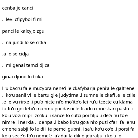
cenba je canci
.i levi cfipyboi fi mi
panci le kalcyjolzgu
.i na jundi lo se citka
.a lo se cidja
.i mi genai temci djica
ginai djuno lo tcika
li'u bacru fale muzypra nene'i le ckafybarja peni'a le galtrene
.i ko'u sanli vi le bartu gi'e judytirna .i sumne le ckafi .e le ctile
.e le vu rirxe .i pu'o nicte ni'o mo'ito'o lei ru'u tcecte cu klama
fa fo'u goi lebi'u nanmu poi dasni le tcadu cipni skari pastu .i
ko'u vo'a mipri zo'iku .i sance lo cutci poi tilju .i de'a nu to'e
nimre .i nerkla .i denpa .i babo ko'u go'a ni'o puzi cfari fa lenu
cmene sabji fo le di'i te pemci gubni .i sa'u ko'u co'e .i porsi fa
ko'u sece'o fo'u neme'e .a'adai la diklo jdaralju .i ko'u lo