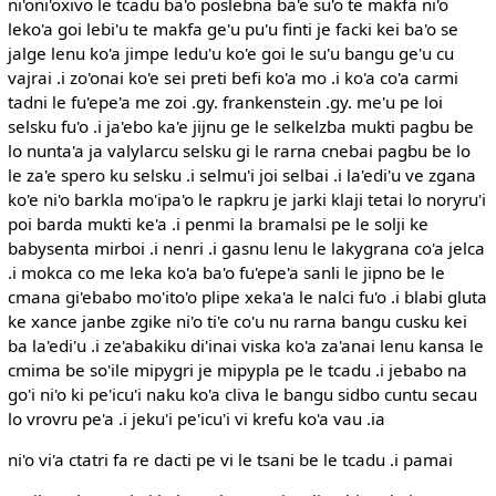
ni'oni'oxivo le tcadu ba'o poslebna ba'e su'o te makfa ni'o
leko'a goi lebi'u te makfa ge'u pu'u finti je facki kei ba'o se
jalge lenu ko'a jimpe ledu'u ko'e goi le su'u bangu ge'u cu
vajrai .i zo'onai ko'e sei preti befi ko'a mo .i ko'a co'a carmi
tadni le fu'epe'a me zoi .gy. frankenstein .gy. me'u pe loi
selsku fu'o .i ja'ebo ka'e jijnu ge le selkelzba mukti pagbu be
lo nunta'a ja valylarcu selsku gi le rarna cnebai pagbu be lo
le za'e spero ku selsku .i selmu'i joi selbai .i la'edi'u ve zgana
ko'e ni'o barkla mo'ipa'o le rapkru je jarki klaji tetai lo noryru'i
poi barda mukti ke'a .i penmi la bramalsi pe le solji ke
babysenta mirboi .i nenri .i gasnu lenu le lakygrana co'a jelca
.i mokca co me leka ko'a ba'o fu'epe'a sanli le jipno be le
cmana gi'ebabo mo'ito'o plipe xeka'a le nalci fu'o .i blabi gluta
ke xance janbe zgike ni'o ti'e co'u nu rarna bangu cusku kei
ba la'edi'u .i ze'abakiku di'inai viska ko'a za'anai lenu kansa le
cmima be so'ile mipygri je mipypla pe le tcadu .i jebabo na
go'i ni'o ki pe'icu'i naku ko'a cliva le bangu sidbo cuntu secau
lo vrovru pe'a .i jeku'i pe'icu'i vi krefu ko'a vau .ia
ni'o vi'a ctatri fa re dacti pe vi le tsani be le tcadu .i pamai