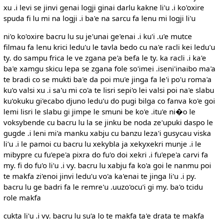
xu .i levi se jinvi genai logji ginai darlu kakne li'u .i ko'oxire
spuda fi lu mi na logji .i ba'e na sarcu fa lenu mi logji li'u
ni'o ko'oxire bacru lu su je'unai ge'enai .i ku'i .u'e mutce
filmau fa lenu krici ledu'u le tavla bedo cu na'e racli kei ledu'u
ty. do sampu frica le ve zgana pe'a befa le ty. ka racli .i ka'e
ba'e xamgu skicu lepa se zgana fole so'imei .iseni'inaibo ma'a
te bradi co se mukti ba'e da poi mu'e jinga fa le'i po'u roma'a
ku'o valsi xu .i sa'u mi co'a te lisri sepi'o lei valsi poi na'e slabu
ku'okuku gi'ecabo djuno ledu'u do pugi bilga co fanva ko'e goi
lemi lisri le slabu gi jimpe le smuni be ko'e .itu'e ni�o le
voksybende cu bacru lu la se jinku be noda ze'upuki daspo le
gugde .i leni mi'a manku xabju cu banzu leza'i gusycau viska
li'u .i le pamoi cu bacru lu xekybla ja xekyxekri munje .i le
mibypre cu fu'epe'a pixra do fu'o doi xekri .i fu'epe'a carvi fa
my. fi do fu'o li'u .i vy. bacru lu xabju fa ko'a goi le nanmu poi
te makfa zi'enoi jinvi ledu'u vo'a ka'enai te jinga li'u .i py.
bacru lu ge badri fa le remre'u .uuzo'ocu'i gi my. ba'o tcidu
role makfa
cukta li'u .i vy. bacru lu su'a lo te makfa ta'e drata te makfa