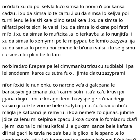
no'ida'o xu da poi selvla ku'o simsa lo noryru'i poi kansa
cadzu .i xu da simsa lo te cartu .i xu da simsa lo keljva poi
turni lenu le kelsi'i ka'e pilno setai ke'a .i xu da simsa lo
nilfatci poi te sicni le valsi .i xu da simsa lo ciksne poi fatri
mi'o .i xu da simsa lo muftcica .a lo terkavbu .a lo nunjitfa .i
xu da simsa lo xemymri pe le mipypau be lemi'o zazyzva .ija
xu da simsa lo prenu poi cmene le bi'unai valsi .i lo se gismu
cu simsa loi plini be lo tarci
no'ixireda'o fu'epe'a pa lei cimymanku tricu cu sudblabi .i pa
lei snodenmi karce cu sutra fu'o .i jimte claxu zazyprami
ni'oni'oxici le nunlenku co narcne ve'aki galcpana le
bansusybilga cmana .iku'i carmi solri .i .a'a ca'u kruvi joi
jgana dinju .i mi .e ko'agoi lemi bavyspe ge ru'inai degji
vasxu gi co'e le vorme bele ckafybarja .i .i'o.i'unai.o'ubu'o
mligla je kafpanci je remvru .i ko'a neme'e zo djunas. jubme
jdice ca lenu mi selpinxe cpacu .i ko'a cuxna lo fomladru ckafi
.ije mi cuxna lo relrau kafcai .i le guksmi sance bele kafca'a
di'inai gacri le tavla ne za'a bau le glico .e le spano .e lo
camberyro'o .eji'a le'i bangu poi se cmima ko'e goi fu'eju'ocu'i