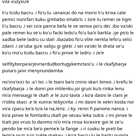
vila vuzyxu'e
li'u tcidu bacru .i fo'u lu .ianaicai do na morsi li'u krixa cale
pemci nuncfari kuku gi'ebabo smabi'o .i zo'e lu remei se tigni
li'u bacru .i sei co'a panra befa le se senva po'u dei .ibo va'oki
pale remei ku se'u ko'u facki ledu'u fo'u ba'o barkla .ije po'o le
xadba bele ladru cu stali .ibazabo fo'u vlile nerkla lefo'u selci
zdani .i ze'uba gu'e xabju gi gleki .i sei va'oki le drata se'u
ko'u mo'u tcidu bacru .i fo'u pinxe le ladru .i ze'e
selfityborpa'arjevnardudbortugykemctasi'u .i le ckafybarja
puna'o jaivi menynundamba
no'ino'ixici to .a'i toi .i le tsani ba'o cnino skari binxo .i krefu le
ckafybarja .i le donri poi mlilenku joi grusi ku'o rinka lenu
mi'a menxagji le ckafi .e le zu'o tavla .i ko'a dasni le clani je
ri'obla skaci .e le xunrai tebycinta .i mi dasni le xekri kosta noi
vo'a cpacu ke'a tu'a la na,lenz. .i ky. renvi fi panono nanca .i
ko'a pinxe le fomladru ckafi pe secau leka sutra .i mi pinxe le
tcati poi vrusi lo danmo ni'o mi'a rinsa ko'axire goi le ze'u
pendo be mi'a be'o peme'e la fange .i ri cusku le preti be
lemi'a puzi zu'o zukte makau .i ko'a bacru lu le bartu nunsla