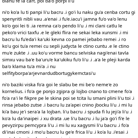
blanu fe la cart. poi ba'o porpi li'u
ni'o ko'a lu ti panpi li'u bacru .i go'i lu naku gu'a cenba cortu gi
spenyritli nibli vau .a'enai .i fu'e.iacu'i jamna fu'o va'o lenu
ko'o goi lei ti .ia remna ca'o pendo li'u .i mi clani catlu le
peko'o vrici taxfu .e le gleki flira ne sekai leka xunsmi .i mi
bacru lu fu'eda'i ka'uki kevna co pamei jebabo remei .i ro
ko'u goi tu'a remei cu sepli judycta le ctino cuntu .e le ctino
mu'e zukte .i .uu ko'u vorme bancu selviska nagi'enai tavla
simxu vau ba'e ba'uru'e ka'ukiku fu'o li'u .i .a'a le pleji karda
ba'o klama tu'a mi'a .i nu
selfityborpa'arjevnardudbortugykemctasi'u
ni'o baziki viska fo'a goi le slabu be mi be'o neme'e zo
kornelius. i fo'a ge ponjo zgipra gi lojbo cnano to cmene fo'a
fo'a ra'i le fikpre pe le skina poi se tcita lu smani plini li'u toi .i
rinsa jebabo zutse .i bacru lu za'apei cnino jbocku li'u .i mi lu
ki'a bau je'i sera'a la lojban. li'u bacru .i spuda fi lu jeji'a li'u .i
ko'a lu da'inaipei .i xu drata .ue li'u bacru .i lu ja'a go'i fi'e le
pevyzirpu pemcypra li'u .i mi lu xu xagysmi li'u bacru .i fo'a
di'inai cmoni .i mo'u bacru lu ge'e frica li'u .i ko'a lu .i'esai .i