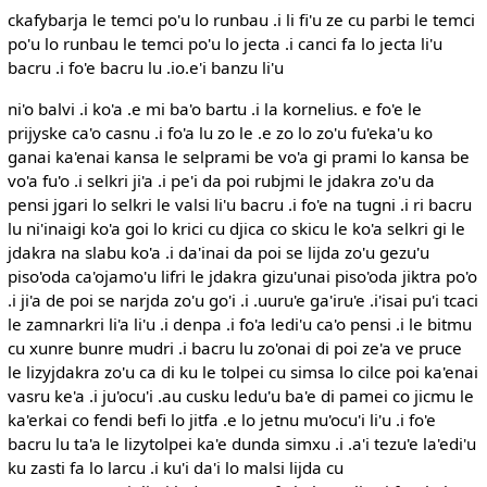
ckafybarja le temci po'u lo runbau .i li fi'u ze cu parbi le temci
po'u lo runbau le temci po'u lo jecta .i canci fa lo jecta li'u
bacru .i fo'e bacru lu .io.e'i banzu li'u
ni'o balvi .i ko'a .e mi ba'o bartu .i la kornelius. e fo'e le
prijyske ca'o casnu .i fo'a lu zo le .e zo lo zo'u fu'eka'u ko
ganai ka'enai kansa le selprami be vo'a gi prami lo kansa be
vo'a fu'o .i selkri ji'a .i pe'i da poi rubjmi le jdakra zo'u da
pensi jgari lo selkri le valsi li'u bacru .i fo'e na tugni .i ri bacru
lu ni'inaigi ko'a goi lo krici cu djica co skicu le ko'a selkri gi le
jdakra na slabu ko'a .i da'inai da poi se lijda zo'u gezu'u
piso'oda ca'ojamo'u lifri le jdakra gizu'unai piso'oda jiktra po'o
.i ji'a de poi se narjda zo'u go'i .i .uuru'e ga'iru'e .i'isai pu'i tcaci
le zamnarkri li'a li'u .i denpa .i fo'a ledi'u ca'o pensi .i le bitmu
cu xunre bunre mudri .i bacru lu zo'onai di poi ze'a ve pruce
le lizyjdakra zo'u ca di ku le tolpei cu simsa lo cilce poi ka'enai
vasru ke'a .i ju'ocu'i .au cusku ledu'u ba'e di pamei co jicmu le
ka'erkai co fendi befi lo jitfa .e lo jetnu mu'ocu'i li'u .i fo'e
bacru lu ta'a le lizytolpei ka'e dunda simxu .i .a'i tezu'e la'edi'u
ku zasti fa lo larcu .i ku'i da'i lo malsi lijda cu