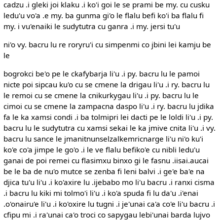
cadzu .i gleki joi klaku .i ko'i goi le se prami be my. cu cusku
ledu'u vo'a .e my. ba gunma gi'o le flalu befi ko'i ba flalu fi
my. i vu'enaiki le sudytutra cu ganra .i my. jersi tu'u
ni'o vy. bacru lu re roryru'i cu simpenmi co jbini lei kamju be
le
bogrokci be'o pe le ckafybarja li'u .i py. bacru lu le pamoi
nicte poi sipcau ku'o cu se cmene la drigau li'u .i ry. bacru lu
le remoi cu se cmene la cnikurkygau li'u .i py. bacru lu le
cimoi cu se cmene la zampacna daspo li'u .i ry. bacru lu jdika
fa le ka xamsi condi .i ba tolmipri lei dacti pe le loldi li'u .i py.
bacru lu le sudytutra cu xamsi sekai le ka jmive cnita li'u .i vy.
bacru lu sance le jmanitnunselzalkemricnarge li'u ni'o ku'i
ko'e co'a jimpe le go'o .i le ve flalu befiko'e cu nibli ledu'u
ganai de poi remei cu flasimxu binxo gi le fasnu .iisai.aucai
be le ba de nu'o mutce se zenba fi leni balvi .i ge'e ba'e na
djica tu'u li'u .i ko'axire lu .ijebabo mo li'u bacru .i ranxi cisma
.i bacru lu kiki mi tolmo'i li'u .i ko'a spuda fi lu da'u .i'enai
.o'onairu'e li'u .i ko'oxire lu tugni .i je'unai ca'a co'e li'u bacru .i
cfipu mi .i ra'unai ca'o troci co sapygau lebi'unai barda lujvo