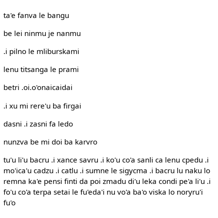
ta'e fanva le bangu
be lei ninmu je nanmu
.i pilno le mliburskami
lenu titsanga le prami
betri .oi.o'onaicaidai
.i xu mi rere'u ba firgai
dasni .i zasni fa ledo
nunzva be mi doi ba karvro
tu'u li'u bacru .i xance savru .i ko'u co'a sanli ca lenu cpedu .i
mo'ica'u cadzu .i catlu .i sumne le sigycma .i bacru lu naku lo
remna ka'e pensi finti da poi zmadu di'u leka condi pe'a li'u .i
fo'u co'a terpa setai le fu'eda'i nu vo'a ba'o viska lo noryru'i
fu'o