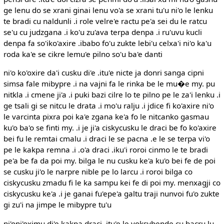
ge lenu do se xrani ginai lenu vo'a se xrani tu'u ni'o le lenku
te bradi cu naldunli .i role velre'e ractu pe'a sei du le ratcu
se'u cu judzgana .i ko'u zu'ava terpa denpa .i ru'uvu kucli
denpa fa so'iko'axire .ibabo fo'u zukte lebi'u celxa'i ni'o ka'u
roda ka'e se cikre lemu'e pilno so'u ba'e danti
ni'o ko'oxire da'i cusku di'e .itu'e nicte ja donri sanga cipni
simsa fale mibypre .i na vajni fa le rinka be le mu�e my. pu
nitkla .i cmene ji'a .i puki bazi cilre lo te pilno pe le za'i lenku .i
ge tsali gi se nitcu le drata .i mo'u ralju .i jdice fi ko'axire ni'o
le varcinta pixra poi ka'e zgana ke'a fo le nitcanko gasmau
ku'o ba'o se finti my. .i je ji'a ciskycusku le draci be fo ko'axire
bei fu le remtai cmalu .i draci le se pacna .e le se terpa vi'o
pe le kakpa remna .i .o'a draci .iku'i roroi cinmo le te bradi
pe'a be fa da poi my. bilga le nu cusku ke'a ku'o bei fe de poi
se cusku ji'o le narpre nible pe lo larcu .i roroi bilga co
ciskycusku zmadu fi le ka sampu kei fe di poi my. menxagji co
ciskycusku ke'a .i je ganai fu'epe'a galtu traji nunvoi fu'o zukte
gi zu'i na jimpe le mibypre tu'u
ni'oni'oximu di'e kakpa draci .itu'e le voksybende cu bacru lu