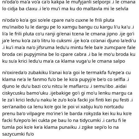
ni'oda'o ma'a vo'a ca'o kakpa le mufyjanli selporpi .i le cmana
lo cidja ba claxu .i le'o mu'i ma ku do maltavla mi le selvla
ni'oda'o ko'a goi so'ele cpare na'o cuxne le frili pluta
mu'inaibo lu le dargu pe lo xamgu bangu cu kargu li'u ka'u .i
li'a le frili pluta co'u ranji gi'enai tcena le cmana jipno .ije go'i
ja'e lenu ko'a za'o litru lo cuksmi .ije ko'a co'anai djuno la'edi'u
.i ku'i ma'a na'o jifsruma ledu'u mintu fele ba'e zumcpare fale
broda cei pupyjmina be lo cpare cabra .i ba le mo'u broda ku
ku su'a krici ledu'u ma'a ca klama vuga'u le cmana salpo
ni'oxireda'o zubakiku li'anai ko'a goi le termakfa fu'epe'a cu
klama ne'a le fanmo fu'o be le ko'a pupyji'e be'o co selfla .i
djuno le du'u bazi co'u nitcu le maflarcu .i semu'ibo .aidai
ciskycusku bamo'uku .ijebakige go'i gi mo'u lenku margu ca
le za'i krici ledu'u naku le zu'o ko'a facki joi finti kei pu festi .i
seri'anaibo ca lenu ko'e goi le poi vi xabju ku'o nortcadu
prenu ba'o vilpagre mo'ine'i le barda rokyzda kei ku ku ko'e
facki fu'epo'o lei cukta pe bau lo na tidycumki .i cartu fi le
tumla poi ko'e ke'a klama punaiku .i zgike sepi'o lo na
sazycumki fu'o