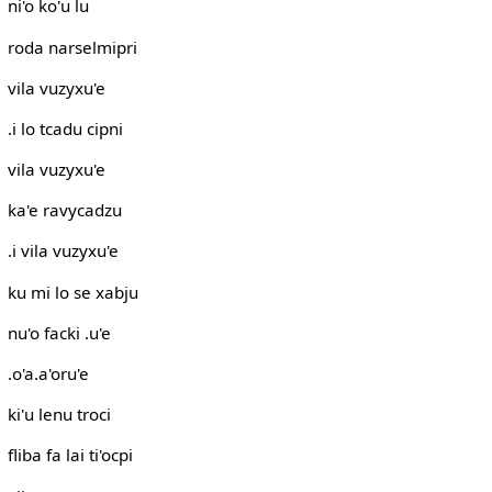
ni'o ko'u lu
roda narselmipri
vila vuzyxu'e
.i lo tcadu cipni
vila vuzyxu'e
ka'e ravycadzu
.i vila vuzyxu'e
ku mi lo se xabju
nu'o facki .u'e
.o'a.a'oru'e
ki'u lenu troci
fliba fa lai ti'ocpi