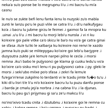
neka'a su'o ponse be lo megrupnu li'u .i mi bacru lu mi'a
casnu
le nu'o se zukte befi lenu fanta lenu lo nuzyski zu'o mabla
zunti le lanzu po'u le puzi vlile se catra li'u .i di'u nalkufygau
ko'a .i bacru lu jubme girzu le feimei .i gaimoi fa la mropra ku
.uinai .u'u li'u .i mi bacru lu morji lebi'u nunsla .i vi ri ku
ko'exire goi pale vitke ca'o skicu le ba'o nu vo'a ge catra ginai
se sfasa .itu'e tu'iki le xalbarja ku ko'exire noi renvi le xazdo
jamna ku'o puki se mlitepygau ko'ixire goi lebi'u barjypre .i
dusysutra zukte ja'e lemu'e narpei pilno le cecla .i morsi
remna .iku'i babo le puljysonci ge klama gi cusku ledu'u vo'a
ko'ixire ca'o sisku mo'i lenu ri pu puljysonci catra .i py. gleki le
morsi .i seki'ubo milxe po'o sfasa .i zekri fa lemu'e
fu'ega'iri'enai zukpilno lo terdanti vi le tcadu jimte fu�o tu'u .i
kiki di'u lisri ti'e li'u ni'o ko'axire bacru lu lu puzu danfu ponse
.i barda je cmalu jeji'a norbra .i na cabna li'u .i la djunas.
bacru lu pau gu'i prijymau gi sa'u ze'u makcu li'u
no'ino'ixivo tcadu cnita .i dzutubnu .i ko'axire goi le remna cu
xabju .i kakpa remna .i ko'u cmima .i gusycau nu badri .i