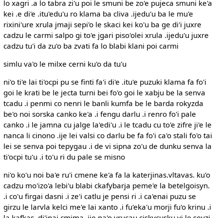
lo xagri .a lo tabra zi'u poi le smuni be zo'e pujeca smuni ke'a
kei .e di'e .itu'edu'u ro klama ba cliva .ijedu'u ba le mu'e
rixini'ure xrula jmaji sepi'o le skaci kei ko'u ba ge di'i juxre
cadzu le carmi salpo gi to'e jgari piso'olei xrula .ijedu'u juxre
cadzu tu'i da zu'o ba zvati fa lo blabi klani poi carmi
simlu va'o le milxe cerni ku'o da tu'u
ni'o ti'e lai ti'ocpi pu se finti fa'i di'e .itu'e puzuki klama fa fo'i
goi le krati be le jecta turni bei fo'o goi le xabju be la senva
tcadu .i penmi co nenri le banli kumfa be le barda rokyzda
be'o noi sorska canko ke'a .i fengu darlu .i renro fo'i pale
canko .i le jamna cu jalge la'edi'u .i le tcadu cu to'e zifre ji'e le
nanca li cinono .ije lei valsi co darlu be fa fo'i ca'o stali fo'o tai
lei se senva poi tepygau .i de vi sipna zo'u de dunku senva la
ti'ocpi tu'u .i to'u ri du pale se misno
ni'o ko'u noi ba'e ru'i cmene ke'a fa la katerjinas.vltavas. ku'o
cadzu mo'izo'a lebi'u blabi ckafybarja peme'e la betelgoisyn.
.i co'u firgai dasni .i ze'i catlu je pensi ri .i ca'enai puzu se
girzu le larvla kelci me'e lai xanto .i fu'eka'u morji fu'o krinu .i
la kafkas. di'inai cmima .ije na'o vrucau ciskycusku vi le sevzi