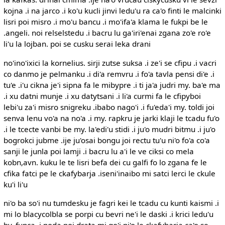
kojna .i na jarco .i ko'u kucli jinvi ledu'u ra ca'o finti le malcinki
lisri poi misro .i mo'u bancu .i mo'ifa'a klama le fukpi be le
.angeli. noi relselstedu .i bacru lu ga'iri'enai zgana zo'e ro'e
li'u la lojban. poi se cusku serai leka drani
no'ino'ixici la kornelius. sirji zutse suksa .i ze'i se cfipu .i vacri
co danmo je pelmanku .i di'a remvru .i fo'a tavla pensi di'e .i
tu'e .i'u cikna je'i sipna fa le mibypre .i ti ja'a judri my. ba'e ma
.i xu datni munje .i xu datytsani .i li'a curmi fa le cfipyboi
lebi'u za'i misro snigreku .ibabo nago'i .i fu'eda'i my. toldi joi
senva lenu vo'a na no'a .i my. rapkru je jarki klaji le tcadu fu'o
.i le tcecte vanbi be my. la'edi'u stidi .i ju'o mudri bitmu .i ju'o
bogrokci jubme .ije ju'osai bongu joi rectu tu'u ni'o fo'a co'a
sanji le junla poi lamji .i bacru lu a'i le ve ciksi co mela
kobn,avn. kuku le te lisri befa dei cu galfi fo lo zgana fe le
cfika fatci pe le ckafybarja .iseni'inaibo mi satci lerci le ckule
ku'i li'u
ni'o ba so'i nu tumdesku je fagri kei le tcadu cu kunti kaismi .i
mi lo blacycolbla se porpi cu bevri ne'i le daski .i krici ledu'u
by. funca .i noda poi drata mi go'i ni'o le ckafybarja ca'o se