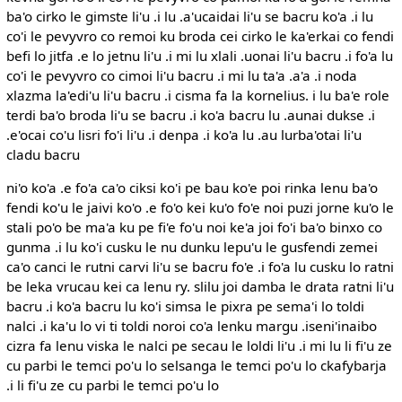
ba'o cirko le gimste li'u .i lu .a'ucaidai li'u se bacru ko'a .i lu
co'i le pevyvro co remoi ku broda cei cirko le ka'erkai co fendi
befi lo jitfa .e lo jetnu li'u .i mi lu xlali .uonai li'u bacru .i fo'a lu
co'i le pevyvro co cimoi li'u bacru .i mi lu ta'a .a'a .i noda
xlazma la'edi'u li'u bacru .i cisma fa la kornelius. i lu ba'e role
terdi ba'o broda li'u se bacru .i ko'a bacru lu .aunai dukse .i
.e'ocai co'u lisri fo'i li'u .i denpa .i ko'a lu .au lurba'otai li'u
cladu bacru
ni'o ko'a .e fo'a ca'o ciksi ko'i pe bau ko'e poi rinka lenu ba'o
fendi ko'u le jaivi ko'o .e fo'o kei ku'o fo'e noi puzi jorne ku'o le
stali po'o be ma'a ku pe fi'e fo'u noi ke'a joi fo'i ba'o binxo co
gunma .i lu ko'i cusku le nu dunku lepu'u le gusfendi zemei
ca'o canci le rutni carvi li'u se bacru fo'e .i fo'a lu cusku lo ratni
be leka vrucau kei ca lenu ry. slilu joi damba le drata ratni li'u
bacru .i ko'a bacru lu ko'i simsa le pixra pe sema'i lo toldi
nalci .i ka'u lo vi ti toldi noroi co'a lenku margu .iseni'inaibo
cizra fa lenu viska le nalci pe secau le loldi li'u .i mi lu li fi'u ze
cu parbi le temci po'u lo selsanga le temci po'u lo ckafybarja
.i li fi'u ze cu parbi le temci po'u lo