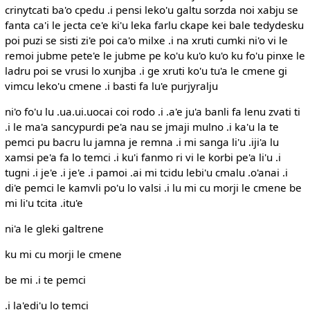
crinytcati ba'o cpedu .i pensi leko'u galtu sorzda noi xabju se
fanta ca'i le jecta ce'e ki'u leka farlu ckape kei bale tedydesku
poi puzi se sisti zi'e poi ca'o milxe .i na xruti cumki ni'o vi le
remoi jubme pete'e le jubme pe ko'u ku'o ku'o ku fo'u pinxe le
ladru poi se vrusi lo xunjba .i ge xruti ko'u tu'a le cmene gi
vimcu leko'u cmene .i basti fa lu'e purjyralju
ni'o fo'u lu .ua.ui.uocai coi rodo .i .a'e ju'a banli fa lenu zvati ti
.i le ma'a sancypurdi pe'a nau se jmaji mulno .i ka'u la te
pemci pu bacru lu jamna je remna .i mi sanga li'u .iji'a lu
xamsi pe'a fa lo temci .i ku'i fanmo ri vi le korbi pe'a li'u .i
tugni .i je'e .i je'e .i pamoi .ai mi tcidu lebi'u cmalu .o'anai .i
di'e pemci le kamvli po'u lo valsi .i lu mi cu morji le cmene be
mi li'u tcita .itu'e
ni'a le gleki galtrene
ku mi cu morji le cmene
be mi .i te pemci
.i la'edi'u lo temci