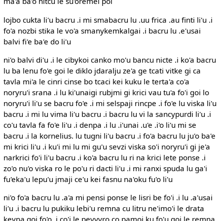
ma'a ba'o nitcu le su'oremei poi
lojbo cukta li'u bacru .i mi smabacru lu .uu frica .au finti li'u .i
fo'a nozbi stika le vo'a smanykemkalgai .i bacru lu .e'usai
balvi fi'e ba'e do li'u
ni'o balvi di'u .i le cibykoi canko mo'u bancu nicte .i ko'a bacru
lu ba lenu fo'e goi le diklo jdaralju ze'a ge tcati vitke gi ca
tavla mi'a le cinri cinse bo tcaci kei kuku le terta'a co'a
noryru'i srana .i lu ki'unaigi rubjmi gi krici vau tu'a fo'i goi lo
noryru'i li'u se bacru fo'e .i mi selspaji rincpe .i fo'e lu viska li'u
bacru .i mi lu vima li'u bacru .i bacru lu vi la sancypurdi li'u .i
co'u tavla fa fo'e li'u .i denpa .i lu .i'unai .u'e .i'o li'u mi se
bacru .i la kornelius. lu tugni li'u bacru .i fo'a bacru lu ju'o ba'e
mi krici li'u .i ku'i mi lu mi gu'u sevzi viska so'i noryru'i gi je'a
narkrici fo'i li'u bacru .i ko'a bacru lu ri na krici lete ponse .i
zo'o nu'o viska ro le po'u ri dacti li'u .i mi ranxi spuda lu ga'i
fu'eka'u lepu'u jmaji ce'u kei fasnu na'oku fu'o li'u
ni'o fo'a bacru lu .a'a mi pensi ponse le lisri be fo'i .i lu .a'usai
li'u .i bacru lu pukiku lebi'u remna cu litru ne'imo'i le drata
kevna goi fo'o .i co'i le pevyvro co pamoi ku fo'u goi le remna