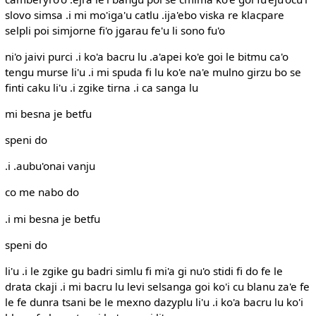
slovo simsa .i mi mo'iga'u catlu .ija'ebo viska re klacpare
selpli poi simjorne fi'o jgarau fe'u li sono fu'o
ni'o jaivi purci .i ko'a bacru lu .a'apei ko'e goi le bitmu ca'o
tengu murse li'u .i mi spuda fi lu ko'e na'e mulno girzu bo se
finti caku li'u .i zgike tirna .i ca sanga lu
mi besna je betfu
speni do
.i .aubu'onai vanju
co me nabo do
.i mi besna je betfu
speni do
li'u .i le zgike gu badri simlu fi mi'a gi nu'o stidi fi do fe le
drata ckaji .i mi bacru lu levi selsanga goi ko'i cu blanu za'e fe
le fe dunra tsani be le mexno dazyplu li'u .i ko'a bacru lu ko'i