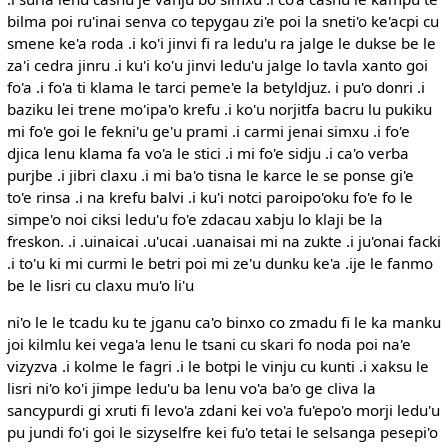
bilma poi ru'inai senva co tepygau zi'e poi la sneti'o ke'acpi cu
smene ke'a roda .i ko'i jinvi fi ra ledu'u ra jalge le dukse be le
za'i cedra jinru .i ku'i ko'u jinvi ledu'u jalge lo tavla xanto goi
fo'a .i fo'a ti klama le tarci peme'e la betyldjuz. i pu'o donri .i
baziku lei trene mo'ipa'o krefu .i ko'u norjitfa bacru lu pukiku
mi fo'e goi le fekni'u ge'u prami .i carmi jenai simxu .i fo'e
djica lenu klama fa vo'a le stici .i mi fo'e sidju .i ca'o verba
purjbe .i jibri claxu .i mi ba'o tisna le karce le se ponse gi'e
to'e rinsa .i na krefu balvi .i ku'i notci paroipo'oku fo'e fo le
simpe'o noi ciksi ledu'u fo'e zdacau xabju lo klaji be la
freskon. .i .uinaicai .u'ucai .uanaisai mi na zukte .i ju'onai facki
.i to'u ki mi curmi le betri poi mi ze'u dunku ke'a .ije le fanmo
be le lisri cu claxu mu'o li'u
ni'o le le tcadu ku te jganu ca'o binxo co zmadu fi le ka manku
joi kilmlu kei vega'a lenu le tsani cu skari fo noda poi na'e
vizyzva .i kolme le fagri .i le botpi le vinju cu kunti .i xaksu le
lisri ni'o ko'i jimpe ledu'u ba lenu vo'a ba'o ge cliva la
sancypurdi gi xruti fi levo'a zdani kei vo'a fu'epo'o morji ledu'u
pu jundi fo'i goi le sizyselfre kei fu'o tetai le selsanga pesepi'o