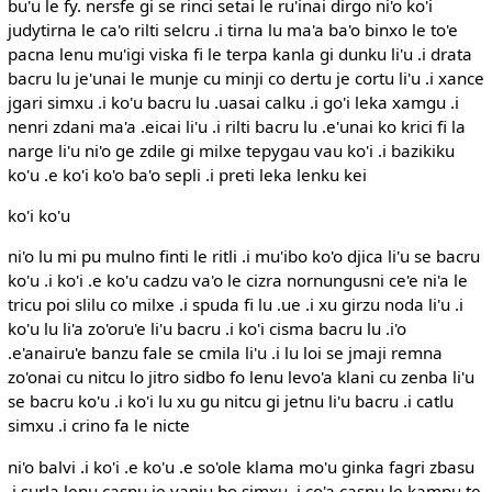
bu'u le fy. nersfe gi se rinci setai le ru'inai dirgo ni'o ko'i
judytirna le ca'o rilti selcru .i tirna lu ma'a ba'o binxo le to'e
pacna lenu mu'igi viska fi le terpa kanla gi dunku li'u .i drata
bacru lu je'unai le munje cu minji co dertu je cortu li'u .i xance
jgari simxu .i ko'u bacru lu .uasai calku .i go'i leka xamgu .i
nenri zdani ma'a .eicai li'u .i rilti bacru lu .e'unai ko krici fi la
narge li'u ni'o ge zdile gi milxe tepygau vau ko'i .i bazikiku
ko'u .e ko'i ko'o ba'o sepli .i preti leka lenku kei
ko'i ko'u
ni'o lu mi pu mulno finti le ritli .i mu'ibo ko'o djica li'u se bacru
ko'u .i ko'i .e ko'u cadzu va'o le cizra nornungusni ce'e ni'a le
tricu poi slilu co milxe .i spuda fi lu .ue .i xu girzu noda li'u .i
ko'u lu li'a zo'oru'e li'u bacru .i ko'i cisma bacru lu .i'o
.e'anairu'e banzu fale se cmila li'u .i lu loi se jmaji remna
zo'onai cu nitcu lo jitro sidbo fo lenu levo'a klani cu zenba li'u
se bacru ko'u .i ko'i lu xu gu nitcu gi jetnu li'u bacru .i catlu
simxu .i crino fa le nicte
ni'o balvi .i ko'i .e ko'u .e so'ole klama mo'u ginka fagri zbasu
.i surla lenu casnu je vanju bo simxu .i co'a casnu le kampu te