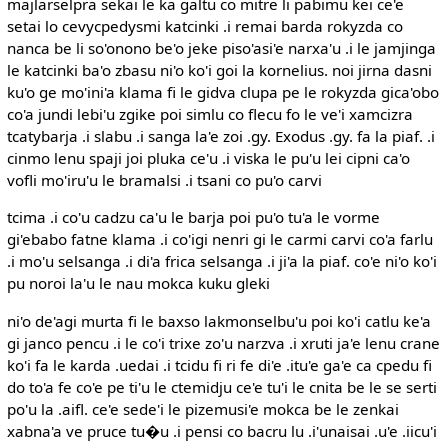
majlarselpra sekai le ka galtu co mitre li pabimu kei ce'e
setai lo cevycpedysmi katcinki .i remai barda rokyzda co
nanca be li so'onono be'o jeke piso'asi'e narxa'u .i le jamjinga
le katcinki ba'o zbasu ni'o ko'i goi la kornelius. noi jirna dasni
ku'o ge mo'ini'a klama fi le gidva clupa pe le rokyzda gica'obo
co'a jundi lebi'u zgike poi simlu co flecu fo le ve'i xamcizra
tcatybarja .i slabu .i sanga la'e zoi .gy. Exodus .gy. fa la piaf. .i
cinmo lenu spaji joi pluka ce'u .i viska le pu'u lei cipni ca'o
vofli mo'iru'u le bramalsi .i tsani co pu'o carvi
tcima .i co'u cadzu ca'u le barja poi pu'o tu'a le vorme
gi'ebabo fatne klama .i co'igi nenri gi le carmi carvi co'a farlu
.i mo'u selsanga .i di'a frica selsanga .i ji'a la piaf. co'e ni'o ko'i
pu noroi la'u le nau mokca kuku gleki
ni'o de'agi murta fi le baxso lakmonselbu'u poi ko'i catlu ke'a
gi janco pencu .i le co'i trixe zo'u narzva .i xruti ja'e lenu crane
ko'i fa le karda .uedai .i tcidu fi ri fe di'e .itu'e ga'e ca cpedu fi
do to'a fe co'e pe ti'u le ctemidju ce'e tu'i le cnita be le se serti
po'u la .aifl. ce'e sede'i le pizemusi'e mokca be le zenkai
xabna'a ve pruce tu�u .i pensi co bacru lu .i'unaisai .u'e .iicu'i