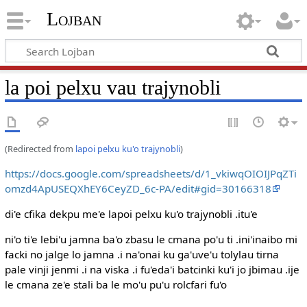
Lojban
la poi pelxu vau trajynobli
(Redirected from
lapoi pelxu ku'o trajynobli
)
https://docs.google.com/spreadsheets/d/1_vkiwqOIOIJPqZTi
omzd4ApUSEQXhEY6CeyZD_6c-PA/edit#gid=30166318
di'e cfika dekpu me'e lapoi pelxu ku'o trajynobli .itu'e
ni'o ti'e lebi'u jamna ba'o zbasu le cmana po'u ti .ini'inaibo mi
facki no jalge lo jamna .i na'onai ku ga'uve'u tolylau tirna
pale vinji jenmi .i na viska .i fu'eda'i batcinki ku'i jo jbimau .ije
le cmana ze'e stali ba le mo'u pu'u rolcfari fu'o