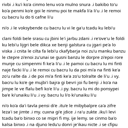
rivbi .i ku'i ko'a cinmo lenu vo'a mulno snura .i bakibo to'u
ko'a penmi ko'e goi le ninmu poi te makfa li'a li'u .i le remoi
cu bacru lu do ti cafne li'u
ni'o .i le voksybende cu bacru lu vi le ga'u tcadu ku lebi'u
clani foldi bele srasu cu jbini le'i jarbu zdani .i re'ove'u le foldi
ku lebi'u lijgri bele dikca xe benji galstura cu jgari pe'a lo
viska .i cnita le cilta fa lebi'u ckafybarja noi zu'u manku banzu
le ctepre zi'enoi zu'unai se gusni banzu le dorpre zi'epoi rore
munje cu simpenmi fi ke'a li'u .i le pamoi cu bacru lu mi finti
naje facki li'u .i le remoi cu bacru lu da poi mi'a na finti ke'a
zo'u ralte da .i de poi mi'a finti ke'a zo'u tolralte de li'u .i vy.
bacru lu ko'e ge mujbi'i bajra gi bevri joi fu benji .i ko'a na
jimpe le ve flalu befi ko'e li'u .i py. bacru lu mi do ponsypei
ba'e ki'unaiku li'u .i vy. bacru lu li'o ki'unaiku li'u
ni'o ko'a da'i tavla pensi di'e .itu'e le mibybalpre ca'a zifre
leza'i se jimte .i my. cuxna gi'e jdice .i ra'u zukte .iku'i levi
tcadu ba'o binxo co se mipri fi my. ije lemy. se cinmo ba'o
kalsa binxo .i na djuno ledu'u donri je'ikau nicte .i se cfipu