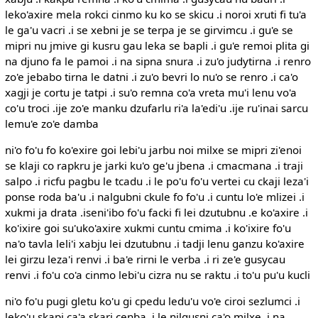
leko'axire mela rokci cinmo ku ko se skicu .i noroi xruti fi tu'a
le ga'u vacri .i se xebni je se terpa je se girvimcu .i gu'e se
mipri nu jmive gi kusru gau leka se bapli .i gu'e remoi plita gi
na djuno fa le pamoi .i na sipna snura .i zu'o judytirna .i renro
zo'e jebabo tirna le datni .i zu'o bevri lo nu'o se renro .i ca'o
xagji je cortu je tatpi .i su'o remna co'a vreta mu'i lenu vo'a
co'u troci .ije zo'e manku dzufarlu ri'a la'edi'u .ije ru'inai sarcu
lemu'e zo'e damba
ni'o fo'u fo ko'exire goi lebi'u jarbu noi milxe se mipri zi'enoi
se klaji co rapkru je jarki ku'o ge'u jbena .i cmacmana .i traji
salpo .i ricfu pagbu le tcadu .i le po'u fo'u vertei cu ckaji leza'i
ponse roda ba'u .i nalgubni ckule fo fo'u .i cuntu lo'e mlizei .i
xukmi ja drata .iseni'ibo fo'u facki fi lei dzutubnu .e ko'axire .i
ko'ixire goi su'uko'axire xukmi cuntu cmima .i ko'ixire fo'u
na'o tavla leli'i xabju lei dzutubnu .i tadji lenu ganzu ko'axire
lei girzu leza'i renvi .i ba'e rirni le verba .i ri ze'e gusycau
renvi .i fo'u co'a cinmo lebi'u cizra nu se raktu .i to'u pu'u kucli
ni'o fo'u pugi gletu ko'u gi cpedu ledu'u vo'e ciroi sezlumci .i
leko'u skapi ca'a skari cenba .i le nilgusni ca'o milxe .i na