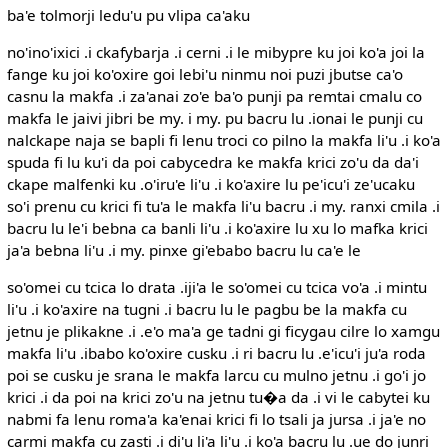
ba'e tolmorji ledu'u pu vlipa ca'aku
no'ino'ixici .i ckafybarja .i cerni .i le mibypre ku joi ko'a joi la
fange ku joi ko'oxire goi lebi'u ninmu noi puzi jbutse ca'o
casnu la makfa .i za'anai zo'e ba'o punji pa remtai cmalu co
makfa le jaivi jibri be my. i my. pu bacru lu .ionai le punji cu
nalckape naja se bapli fi lenu troci co pilno la makfa li'u .i ko'a
spuda fi lu ku'i da poi cabycedra ke makfa krici zo'u da da'i
ckape malfenki ku .o'iru'e li'u .i ko'axire lu pe'icu'i ze'ucaku
so'i prenu cu krici fi tu'a le makfa li'u bacru .i my. ranxi cmila .i
bacru lu le'i bebna ca banli li'u .i ko'axire lu xu lo mafka krici
ja'a bebna li'u .i my. pinxe gi'ebabo bacru lu ca'e le
so'omei cu tcica lo drata .iji'a le so'omei cu tcica vo'a .i mintu
li'u .i ko'axire na tugni .i bacru lu le pagbu be la makfa cu
jetnu je plikakne .i .e'o ma'a ge tadni gi ficygau cilre lo xamgu
makfa li'u .ibabo ko'oxire cusku .i ri bacru lu .e'icu'i ju'a roda
poi se cusku je srana le makfa larcu cu mulno jetnu .i go'i jo
krici .i da poi na krici zo'u na jetnu tu�a da .i vi le cabytei ku
nabmi fa lenu roma'a ka'enai krici fi lo tsali ja jursa .i ja'e no
carmi makfa cu zasti .i di'u li'a li'u .i ko'a bacru lu .ue do junri