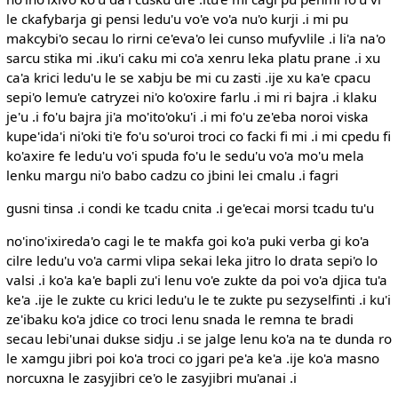
le ckafybarja gi pensi ledu'u vo'e vo'a nu'o kurji .i mi pu
makcybi'o secau lo rirni ce'eva'o lei cunso mufyvlile .i li'a na'o
sarcu stika mi .iku'i caku mi co'a xenru leka platu prane .i xu
ca'a krici ledu'u le se xabju be mi cu zasti .ije xu ka'e cpacu
sepi'o lemu'e catryzei ni'o ko'oxire farlu .i mi ri bajra .i klaku
je'u .i fo'u bajra ji'a mo'ito'oku'i .i mi fo'u ze'eba noroi viska
kupe'ida'i ni'oki ti'e fo'u so'uroi troci co facki fi mi .i mi cpedu fi
ko'axire fe ledu'u vo'i spuda fo'u le sedu'u vo'a mo'u mela
lenku margu ni'o babo cadzu co jbini lei cmalu .i fagri
gusni tinsa .i condi ke tcadu cnita .i ge'ecai morsi tcadu tu'u
no'ino'ixireda'o cagi le te makfa goi ko'a puki verba gi ko'a
cilre ledu'u vo'a carmi vlipa sekai leka jitro lo drata sepi'o lo
valsi .i ko'a ka'e bapli zu'i lenu vo'e zukte da poi vo'a djica tu'a
ke'a .ije le zukte cu krici ledu'u le te zukte pu sezyselfinti .i ku'i
ze'ibaku ko'a jdice co troci lenu snada le remna te bradi
secau lebi'unai dukse sidju .i se jalge lenu ko'a na te dunda ro
le xamgu jibri poi ko'a troci co jgari pe'a ke'a .ije ko'a masno
norcuxna le zasyjibri ce'o le zasyjibri mu'anai .i