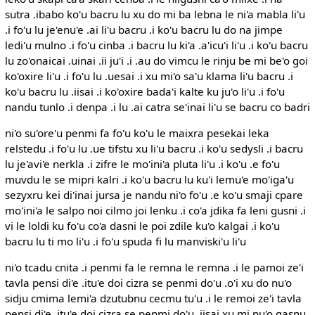
sutra .ibabo ko'u bacru lu xu do mi ba lebna le ni'a mabla li'u
.i fo'u lu je'enu'e .ai li'u bacru .i ko'u bacru lu do na jimpe
ledi'u mulno .i fo'u cinba .i bacru lu ki'a .a'icu'i li'u .i ko'u bacru
lu zo'onaicai .uinai .ii ju'i .i .au do vimcu le rinju be mi be'o goi
ko'oxire li'u .i fo'u lu .uesai .i xu mi'o sa'u klama li'u bacru .i
ko'u bacru lu .iisai .i ko'oxire bada'i kalte ku ju'o li'u .i fo'u
nandu tunlo .i denpa .i lu .ai catra se'inai li'u se bacru co badri
ni'o su'ore'u penmi fa fo'u ko'u le maixra pesekai leka
relstedu .i fo'u lu .ue tifstu xu li'u bacru .i ko'u sedysli .i bacru
lu je'avi'e nerkla .i zifre le mo'ini'a pluta li'u .i ko'u .e fo'u
muvdu le se mipri kalri .i ko'u bacru lu ku'i lemu'e mo'iga'u
sezyxru kei di'inai jursa je nandu ni'o fo'u .e ko'u smaji cpare
mo'ini'a le salpo noi cilmo joi lenku .i co'a jdika fa leni gusni .i
vi le loldi ku fo'u co'a dasni le poi zdile ku'o kalgai .i ko'u
bacru lu ti mo li'u .i fo'u spuda fi lu manviski'u li'u
ni'o tcadu cnita .i penmi fa le remna le remna .i le pamoi ze'i
tavla pensi di'e .itu'e doi cizra se penmi do'u .o'i xu do nu'o
sidju cmima lemi'a dzutubnu cecmu tu'u .i le remoi ze'i tavla
pensi di'e .itu'e doi cizra se penmi do'u .iisai xu mi nu'o gasnu