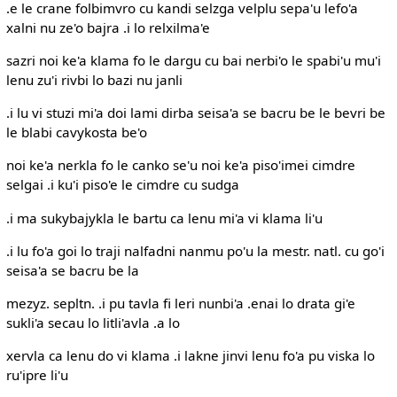
.e le crane folbimvro cu kandi selzga velplu sepa'u lefo'a
xalni nu ze'o bajra .i lo relxilma'e
sazri noi ke'a klama fo le dargu cu bai nerbi'o le spabi'u mu'i
lenu zu'i rivbi lo bazi nu janli
.i lu vi stuzi mi'a doi lami dirba seisa'a se bacru be le bevri be
le blabi cavykosta be'o
noi ke'a nerkla fo le canko se'u noi ke'a piso'imei cimdre
selgai .i ku'i piso'e le cimdre cu sudga
.i ma sukybajykla le bartu ca lenu mi'a vi klama li'u
.i lu fo'a goi lo traji nalfadni nanmu po'u la mestr. natl. cu go'i
seisa'a se bacru be la
mezyz. sepltn. .i pu tavla fi leri nunbi'a .enai lo drata gi'e
sukli'a secau lo litli'avla .a lo
xervla ca lenu do vi klama .i lakne jinvi lenu fo'a pu viska lo
ru'ipre li'u