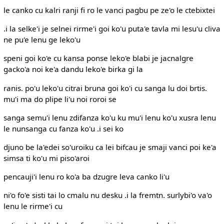
le canko cu kalri ranji fi ro le vanci pagbu pe ze'o le ctebixtei
.i la selke'i je selnei rirme'i goi ko'u puta'e tavla mi lesu'u cliva
ne pu'e lenu ge leko'u
speni goi ko'e cu kansa ponse leko'e blabi je jacnalgre
gacko'a noi ke'a dandu leko'e birka gi la
ranis. po'u leko'u citrai bruna goi ko'i cu sanga lu doi brtis.
mu'i ma do plipe li'u noi roroi se
sanga semu'i lenu zdifanza ko'u ku mu'i lenu ko'u xusra lenu
le nunsanga cu fanza ko'u .i sei ko
djuno be la'edei so'uroiku ca lei bifcau je smaji vanci poi ke'a
simsa ti ko'u mi piso'aroi
pencauji'i lenu ro ko'a ba dzugre leva canko li'u
ni'o fo'e sisti tai lo cmalu nu desku .i la fremtn. surlybi'o va'o
lenu le rirme'i cu