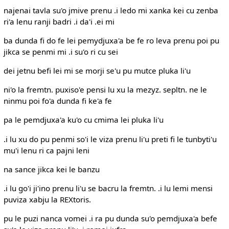
najenai tavla su'o jmive prenu .i ledo mi xanka kei cu zenba
ri'a lenu ranji badri .i da'i .ei mi
ba dunda fi do fe lei pemydjuxa'a be fe ro leva prenu poi pu
jikca se penmi mi .i su'o ri cu sei
dei jetnu befi lei mi se morji se'u pu mutce pluka li'u
ni'o la fremtn. puxiso'e pensi lu xu la mezyz. sepltn. ne le
ninmu poi fo'a dunda fi ke'a fe
pa le pemdjuxa'a ku'o cu cmima lei pluka li'u
.i lu xu do pu penmi so'i le viza prenu li'u preti fi le tunbyti'u
mu'i lenu ri ca pajni leni
na sance jikca kei le banzu
.i lu go'i ji'ino prenu li'u se bacru la fremtn. .i lu lemi mensi
puviza xabju la REXtoris.
pu le puzi nanca vomei .i ra pu dunda su'o pemdjuxa'a befe