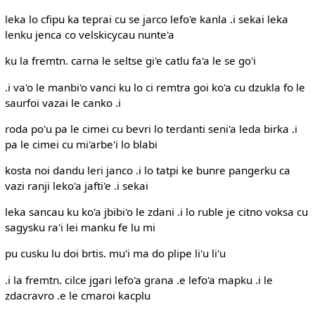
leka lo cfipu ka teprai cu se jarco lefo'e kanla .i sekai leka
lenku jenca co velskicycau nunte'a
ku la fremtn. carna le seltse gi'e catlu fa'a le se go'i
.i va'o le manbi'o vanci ku lo ci remtra goi ko'a cu dzukla fo le
saurfoi vazai le canko .i
roda po'u pa le cimei cu bevri lo terdanti seni'a leda birka .i
pa le cimei cu mi'arbe'i lo blabi
kosta noi dandu leri janco .i lo tatpi ke bunre pangerku ca
vazi ranji leko'a jafti'e .i sekai
leka sancau ku ko'a jbibi'o le zdani .i lo ruble je citno voksa cu
sagysku ra'i lei manku fe lu mi
pu cusku lu doi brtis. mu'i ma do plipe li'u li'u
.i la fremtn. cilce jgari lefo'a grana .e lefo'a mapku .i le
zdacravro .e le cmaroi kacplu