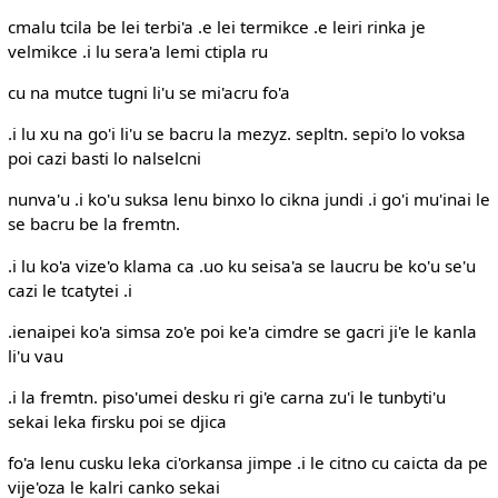
cmalu tcila be lei terbi'a .e lei termikce .e leiri rinka je
velmikce .i lu sera'a lemi ctipla ru
cu na mutce tugni li'u se mi'acru fo'a
.i lu xu na go'i li'u se bacru la mezyz. sepltn. sepi'o lo voksa
poi cazi basti lo nalselcni
nunva'u .i ko'u suksa lenu binxo lo cikna jundi .i go'i mu'inai le
se bacru be la fremtn.
.i lu ko'a vize'o klama ca .uo ku seisa'a se laucru be ko'u se'u
cazi le tcatytei .i
.ienaipei ko'a simsa zo'e poi ke'a cimdre se gacri ji'e le kanla
li'u vau
.i la fremtn. piso'umei desku ri gi'e carna zu'i le tunbyti'u
sekai leka firsku poi se djica
fo'a lenu cusku leka ci'orkansa jimpe .i le citno cu caicta da pe
vije'oza le kalri canko sekai