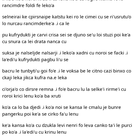
rancimdre foldi fe leko'a
selneirai ke cpirsnaipe katstu kei ro le cimei cu se ri'usrutu'o
lo nurcau rancimderke'a .i ca le
pu kufrydukti je carvi crisa sei se djuno se'u loi stuzi poi ke'a
cu snura ca lei drata nanca cu
suksa je nalseljde nalsarji .i leko'a xadni cu noroi se facki .i
la'edi'u kufrydukti pagbu li'u se
bacru le tunbyti'u goi fo'e .i le voksa be le citno cazi binxo co
ckaji leka jikca kufra na.e leka
ci'orja'o co dirsre remna .i fo'e bacru lu la selke'i rirme'i cu
roroi krici lenu ko'a ba xruti
ko'a ca lo ba djedi .i ko'a noi se kansa le cmalu je bunre
pangerku poi ke'a se cirko fa'u lenu
ke'a kansa ko'a cu dzukla levi nenri fo leva canko ta'i le purci
po ko'a .i la'edi'u cu krinu lenu