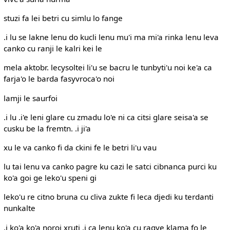
stuzi fa lei betri cu simlu lo fange
.i lu se lakne lenu do kucli lenu mu'i ma mi'a rinka lenu leva
canko cu ranji le kalri kei le
mela aktobr. lecysoltei li'u se bacru le tunbyti'u noi ke'a ca
farja'o le barda fasyvroca'o noi
lamji le saurfoi
.i lu .i'e leni glare cu zmadu lo'e ni ca citsi glare seisa'a se
cusku be la fremtn. .i ji'a
xu le va canko fi da ckini fe le betri li'u vau
lu tai lenu va canko pagre ku cazi le satci cibnanca purci ku
ko'a goi ge leko'u speni gi
leko'u re citno bruna cu cliva zukte fi leca djedi ku terdanti
nunkalte
.i ko'a ko'a noroi xruti .i ca lenu ko'a cu ragve klama fo le