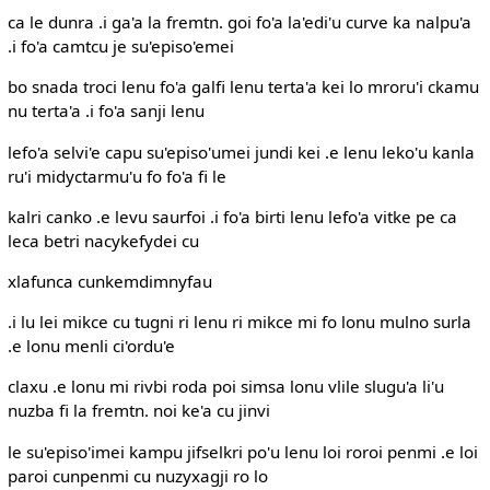
ca le dunra .i ga'a la fremtn. goi fo'a la'edi'u curve ka nalpu'a
.i fo'a camtcu je su'episo'emei
bo snada troci lenu fo'a galfi lenu terta'a kei lo mroru'i ckamu
nu terta'a .i fo'a sanji lenu
lefo'a selvi'e capu su'episo'umei jundi kei .e lenu leko'u kanla
ru'i midyctarmu'u fo fo'a fi le
kalri canko .e levu saurfoi .i fo'a birti lenu lefo'a vitke pe ca
leca betri nacykefydei cu
xlafunca cunkemdimnyfau
.i lu lei mikce cu tugni ri lenu ri mikce mi fo lonu mulno surla
.e lonu menli ci'ordu'e
claxu .e lonu mi rivbi roda poi simsa lonu vlile slugu'a li'u
nuzba fi la fremtn. noi ke'a cu jinvi
le su'episo'imei kampu jifselkri po'u lenu loi roroi penmi .e loi
paroi cunpenmi cu nuzyxagji ro lo