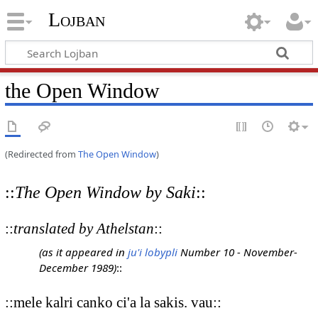
Lojban
the Open Window
(Redirected from
The Open Window
)
::
The Open Window by Saki
::
::
translated by Athelstan
::
(as it appeared in
ju'i lobypli
Number 10 - November-
December 1989)
::
::mele kalri canko ci'a la sakis. vau::