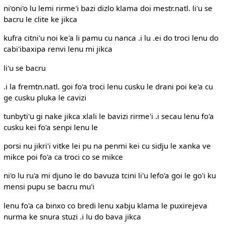
ni'oni'o lu lemi rirme'i bazi dizlo klama doi mestr.natl. li'u se
bacru le clite ke jikca
kufra citni'u noi ke'a li pamu cu nanca .i lu .ei do troci lenu do
cabi'ibaxipa renvi lenu mi jikca
li'u se bacru
.i la fremtn.natl. goi fo'a troci lenu cusku le drani poi ke'a cu
ge cusku pluka le cavizi
tunbyti'u gi nake jikca xlali le bavizi rirme'i .i secau lenu fo'a
cusku kei fo'a senpi lenu le
porsi nu jikri'i vitke lei pu na penmi kei cu sidju le xanka ve
mikce poi fo'a ca troci co se mikce
ni'o lu ru'a mi djuno le do bavuza tcini li'u lefo'a goi le go'i ku
mensi pupu se bacru mu'i
lenu fo'a ca binxo co bredi lenu xabju klama le puxirejeva
nurma ke snura stuzi .i lu do bava jikca