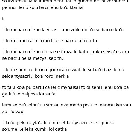
so'irzu'edzukla le kumfa nenri tai lo gunma be loi xernuncru
pe mu'i lenu ko'u lerci lenu ko'u klama
ti
.i lu mi pacna lenu la viras. capu zdile do li'u se bacru ko'u
.i lu ra capu carmi cinri li'u se bacru la fremtn.
.i lu mi pacna lenu do na se fanza le kalri canko seisa'a sutra
se bacru be la mezyz. sepltn.
.i lemi speni ce bruna goi ko'a cu zvati le selxa'u bazi leinu
seldantysazri .i ko'a roroi nerkla
fo ta .i ko'a pu bartu ca lei cimynalsai foldi seni'i lenu ko'a ba
galfi fi lo naljinsa kalsa fe
lemi selbe'i lolbu'u .i simsa leka medo po'u loi nanmu kei vau
xu li'u vau
.i ko'u gleki rajyta'a fi leinu seldantysazri .e le cipni ka
so'umei .e leka cumki loi datka