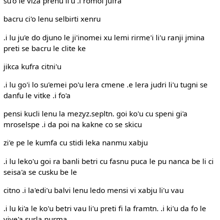
su'o le viza prenu li'u .i romoi jufra
bacru ci'o lenu selbirti xenru
.i lu ju'e do djuno le ji'inomei xu lemi rirme'i li'u ranji jmina
preti se bacru le clite ke
jikca kufra citni'u
.i lu go'i lo su'emei po'u lera cmene .e lera judri li'u tugni se
danfu le vitke .i fo'a
pensi kucli lenu la mezyz.sepltn. goi ko'u cu speni gi'a
mroselspe .i da poi na kakne co se skicu
zi'e pe le kumfa cu stidi leka nanmu xabju
.i lu leko'u goi ra banli betri cu fasnu puca le pu nanca be li ci
seisa'a se cusku be le
citno .i la'edi'u balvi lenu ledo mensi vi xabju li'u vau
.i lu ki'a le ko'u betri vau li'u preti fi la framtn. .i ki'u da fo le
vive'a surla nurma