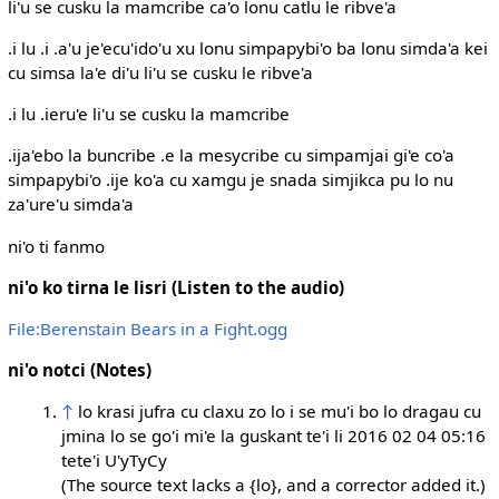
li'u se cusku la mamcribe ca'o lonu catlu le ribve'a
.i lu .i .a'u je'ecu'ido'u xu lonu simpapybi'o ba lonu simda'a kei
cu simsa la'e di'u li'u se cusku le ribve'a
.i lu .ieru'e li'u se cusku la mamcribe
.ija'ebo la buncribe .e la mesycribe cu simpamjai gi'e co'a
simpapybi'o .ije ko'a cu xamgu je snada simjikca pu lo nu
za'ure'u simda'a
ni'o ti fanmo
ni'o ko tirna le lisri (Listen to the audio)
File:Berenstain Bears in a Fight.ogg
ni'o notci (Notes)
↑
lo krasi jufra cu claxu zo lo i se mu'i bo lo dragau cu
jmina lo se go'i mi'e la guskant te'i li 2016 02 04 05:16
tete'i U'yTyCy
(The source text lacks a {lo}, and a corrector added it.)