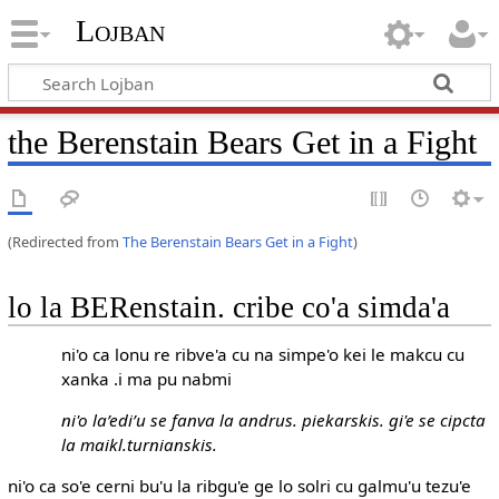
Lojban
the Berenstain Bears Get in a Fight
(Redirected from
The Berenstain Bears Get in a Fight
)
lo la BERenstain. cribe co'a simda'a
ni'o ca lonu re ribve'a cu na simpe'o kei le makcu cu
xanka .i ma pu nabmi
ni'o la’edi’u se fanva la andrus. piekarskis. gi'e se cipcta
la maikl.turnianskis.
ni'o ca so'e cerni bu'u la ribgu'e ge lo solri cu galmu'u tezu'e