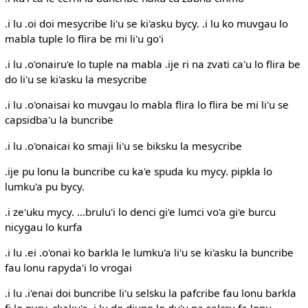
.i lu .oi doi mesycribe li'u se ki'asku bycy. .i lu ko muvgau lo
mabla tuple lo flira be mi li'u go'i
.i lu .o'onairu'e lo tuple na mabla .ije ri na zvati ca'u lo flira be
do li'u se ki'asku la mesycribe
.i lu .o'onaisai ko muvgau lo mabla flira lo flira be mi li'u se
capsidba'u la buncribe
.i lu .o'onaicai ko smaji li'u se biksku la mesycribe
.ije pu lonu la buncribe cu ka'e spuda ku mycy. pipkla lo
lumku'a pu bycy.
.i ze'uku mycy. ...brulu'i lo denci gi'e lumci vo'a gi'e burcu
nicygau lo kurfa
.i lu .ei .o'onai ko barkla le lumku'a li'u se ki'asku la buncribe
fau lonu rapyda'i lo vrogai
.i lu .i'enai doi buncribe li'u selsku la pafcribe fau lonu barkla