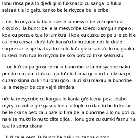
lonu rinsa pe'a lo djedi gi lo fuksnacpi cu sanga lo fukpi
selsa'a ti'a lo galtu canko be le ricyzda be le cribe
.i ne'i lo ricyzda la buncribe .e la mesycribe vu'o goi ko'a
cikybi'o .i la buncribe .e la mesycribe so'eroi xamgu simpe'o .i
ko'a cu porzu'e tu'a lo lumku'a .i ko'a cu cusku zo pe'u .e zo ki'e
ca lonu cersai .i ko'a ta'e kansi'u lo nu zutse ne'i le ckule
sorprekarce .ije ba tu'a lo ckule ko'a gleki kansi'u lo nu gunka
lo steci no'u tu'a lo ricyzda be ko'a po'o co trixe selsrustu
.i .ue ku'i ca pa grusi cerni la buncribe .e la mesycribe naku
pendo ma'i da .i la'acu'i ga tu'a lo tcima gi lonu lo fuksnacpi
cu za'o sipna cu krinu lonu go'o .i ku'i ki'u makau la buncribe
.e la mesycribe co'a vajni simda'a
ni'o la mesycribe cu kargau lo kanla gi'e tcena pe'a .ibabo
mycy. cu zutse gi'e gasnu lonu lo tuple cu dandu be lo korbi
be le ckana be'o ca'u ba'e lo flira be la buncribe .i lo nu go'i cu
na'e se mukti lo nu tolclite djica .i lonu go'e cu cumki fasnu ri'a
tu'a lo senta ckana
.i ku'i ca le cerni la buncribe naku cu zabna cinmo