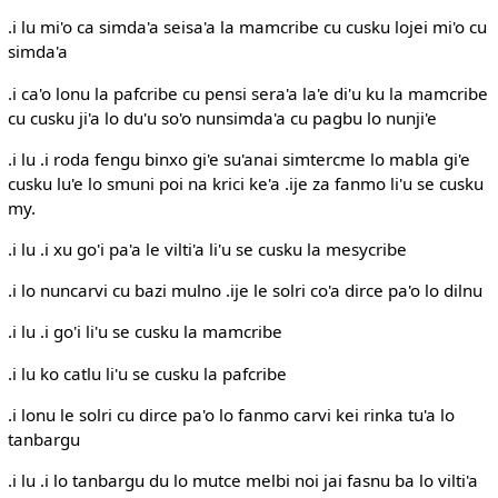
.i lu mi'o ca simda'a seisa'a la mamcribe cu cusku lojei mi'o cu
simda'a
.i ca'o lonu la pafcribe cu pensi sera'a la'e di'u ku la mamcribe
cu cusku ji'a lo du'u so'o nunsimda'a cu pagbu lo nunji'e
.i lu .i roda fengu binxo gi'e su'anai simtercme lo mabla gi'e
cusku lu'e lo smuni poi na krici ke'a .ije za fanmo li'u se cusku
my.
.i lu .i xu go'i pa'a le vilti'a li'u se cusku la mesycribe
.i lo nuncarvi cu bazi mulno .ije le solri co'a dirce pa'o lo dilnu
.i lu .i go'i li'u se cusku la mamcribe
.i lu ko catlu li'u se cusku la pafcribe
.i lonu le solri cu dirce pa'o lo fanmo carvi kei rinka tu'a lo
tanbargu
.i lu .i lo tanbargu du lo mutce melbi noi jai fasnu ba lo vilti'a