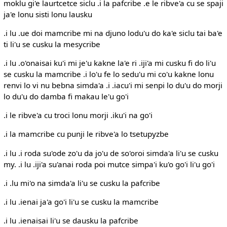
moklu gi'e laurtcetce siclu .i la pafcribe .e le ribve'a cu se spaji
ja'e lonu sisti lonu lausku
.i lu .ue doi mamcribe mi na djuno lodu'u do ka'e siclu tai ba'e
ti li'u se cusku la mesycribe
.i lu .o'onaisai ku'i mi je'u kakne la'e ri .iji'a mi cusku fi do li'u
se cusku la mamcribe .i lo'u fe lo sedu'u mi co'u kakne lonu
renvi lo vi nu bebna simda'a .i .iacu'i mi senpi lo du'u do morji
lo du'u do damba fi makau le'u go'i
.i le ribve'a cu troci lonu morji .iku'i na go'i
.i la mamcribe cu punji le ribve'a lo tsetupyzbe
.i lu .i roda su'ode zo'u da jo'u de so'oroi simda'a li'u se cusku
my. .i lu .iji'a su'anai roda poi mutce simpa'i ku'o go'i li'u go'i
.i .lu mi'o na simda'a li'u se cusku la pafcribe
.i lu .ienai ja'a go'i li'u se cusku la mamcribe
.i lu .ienaisai li'u se dausku la pafcribe