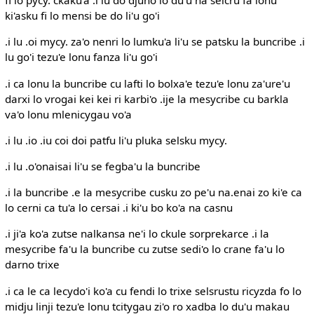
fi lo pycy. ckaku'a .i lu do djuno lo du'u na selcru fa lonu
ki'asku fi lo mensi be do li'u go'i
.i lu .oi mycy. za'o nenri lo lumku'a li'u se patsku la buncribe .i
lu go'i tezu'e lonu fanza li'u go'i
.i ca lonu la buncribe cu lafti lo bolxa'e tezu'e lonu za'ure'u
darxi lo vrogai kei kei ri karbi'o .ije la mesycribe cu barkla
va'o lonu mlenicygau vo'a
.i lu .io .iu coi doi patfu li'u pluka selsku mycy.
.i lu .o'onaisai li'u se fegba'u la buncribe
.i la buncribe .e la mesycribe cusku zo pe'u na.enai zo ki'e ca
lo cerni ca tu'a lo cersai .i ki'u bo ko'a na casnu
.i ji'a ko'a zutse nalkansa ne'i lo ckule sorprekarce .i la
mesycribe fa'u la buncribe cu zutse sedi'o lo crane fa'u lo
darno trixe
.i ca le ca lecydo'i ko'a cu fendi lo trixe selsrustu ricyzda fo lo
midju linji tezu'e lonu tcitygau zi'o ro xadba lo du'u makau