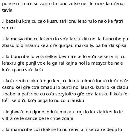
ponse ri .i na'e se zanfri fa lonu zutse ne'i le ricyzda gi'enai
tavla
.i bazaku ko'a cu ca'o kusru ta'i lonu le'axru lo na'o ke fatri
simxu
.i la mesycribe cu le'axru lo vo'a larcu kliti noi la buncribe pu
zbasu lo dinsauru ke'a gi'e gurgau marxa ly. pa barda spisa
.i la buncribe lo vo'a selkei bevma'e .e lo vo'a selkei vinji cu
le'axru gi'e punji vo'e le galrai kajna noi la mesycribe na'e
ka'e cpacu vo'e ke'a
.i ko'a zenba loka fengu kei ja'e lo nu tolmo'i lodu'u ko'a na'e
casnu kei gi'e co'a zmadu lo purci noi lausku ku'o lo ka cladu
.ibabo la pafcribe cu co'a sezytoltro gi'e co'a lausku fi ko'a fe
[1]
lo
se du'u ko'a bilga lo nu co'u lausku
.i le jbixa'u na djuno lodu'u makau traji lo ka xlali kei fo le
vilti'a ce le sance be le cribe zdani
.i la mamcribe co'u kakne lo nu renvi .i ri setca re degji lo