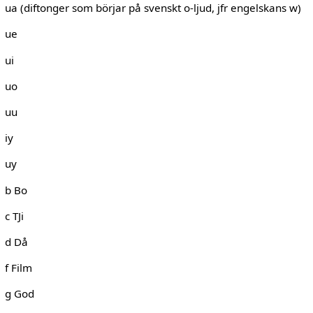
ua (diftonger som börjar på svenskt o-ljud, jfr engelskans w)
ue
ui
uo
uu
iy
uy
b Bo
c TJi
d Då
f Film
g God