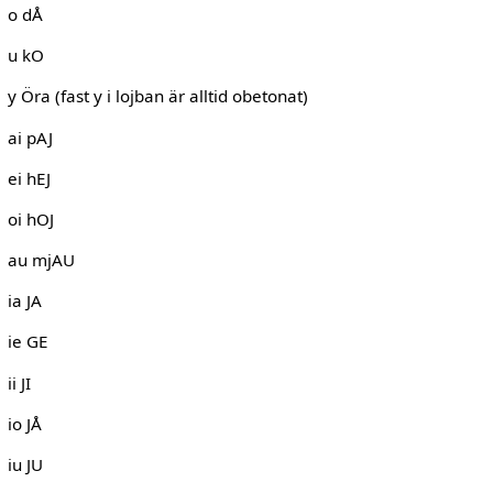
o dÅ
u kO
y Öra (fast y i lojban är alltid obetonat)
ai pAJ
ei hEJ
oi hOJ
au mjAU
ia JA
ie GE
ii JI
io JÅ
iu JU