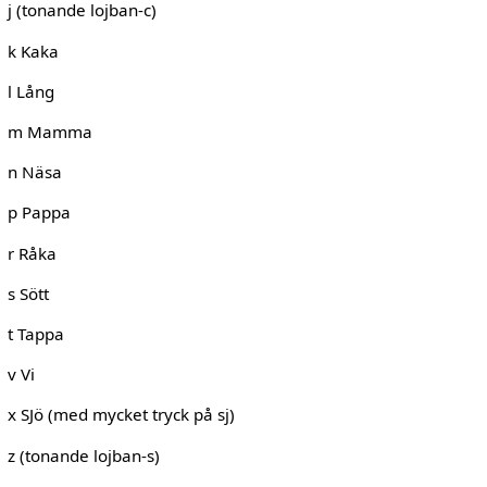
j (tonande lojban-c)
k Kaka
l Lång
m Mamma
n Näsa
p Pappa
r Råka
s Sött
t Tappa
v Vi
x SJö (med mycket tryck på sj)
z (tonande lojban-s)