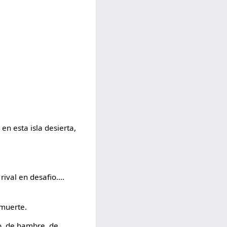
n esta isla desierta,
ival en desafio....
 muerte.
o, de hambre, de