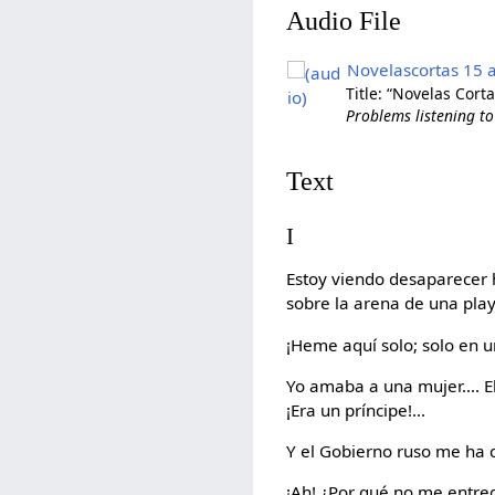
Audio File
Novelascortas 15 
Title: “Novelas Cort
Problems listening to
Text
I
Estoy viendo desaparecer 
sobre la arena de una pla
¡Heme aquí solo; solo en u
Yo amaba a una mujer.... E
¡Era un príncipe!...
Y el Gobierno ruso me ha
¡Ah! ¿Por qué no me entre