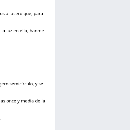
os al acero que, para
 la luz en ella, hanme
igero semicírculo, y se
n las once y media de la
.