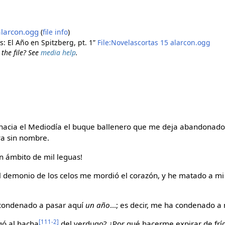
alarcon.ogg
(
file info
)
as: El Año en Spitzberg, pt. 1”
File:Novelascortas 15 alarcon.ogg
 the file? See
media help
.
hacia el Mediodía el buque ballenero que me deja abandonado e
ya sin nombre.
n ámbito de mil leguas!
l demonio de los celos me mordió el corazón, y he matado a mi r
 condenado a pasar aquí
un año
...; es decir, me ha condenado a
[111-2]
gó al hacha
del verdugo? ¿Por qué hacerme expirar de frí