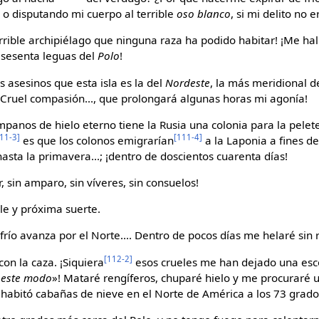
, o disputando mi cuerpo al terrible
oso blanco
, si mi delito no
 terrible archipiélago que ninguna raza ha podido habitar! ¡Me ha
s sesenta leguas del
Polo
!
s asesinos que esta isla es la del
Nordeste
, la más meridional d
 ¡Cruel compasión..., que prolongará algunas horas mi agonía!
mpanos de hielo eterno tiene la Rusia una colonia para la pelete
11-3]
[111-4]
es que los colonos emigrarían
a la Laponia a fines d
asta la primavera...; ¡dentro de doscientos cuarenta días!
r, sin amparo, sin víveres, sin consuelos!
ble y próxima suerte.
 frío avanza por el Norte.... Dentro de pocos días me helaré sin
[112-2]
on la caza. ¡Siquiera
esos crueles me han dejado una esco
 este modo
»! Mataré rengíferos, chuparé hielo y me procuraré 
habitó cabañas de nieve en el Norte de América a los 73 grado