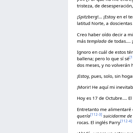
tristeza, de desesperación
¡
Spitzberg
!... ¡Estoy en el
latitud Norte, a doscienta
Creo haber oído decir a mi
más
templada
de todas....
Ignoro en cuál de estos té
[1
ballena; pero lo que sí sé
dos meses, y no volverán h
¡Estoy, pues, solo, sin hoga
¡Morir! He aquí mi inevita
Hoy es 17 de Octubre.... El
Entretanto me alimentaré c
[112-3]
quería
suicidarme de
[112-4]
rocas. El inglés Parry