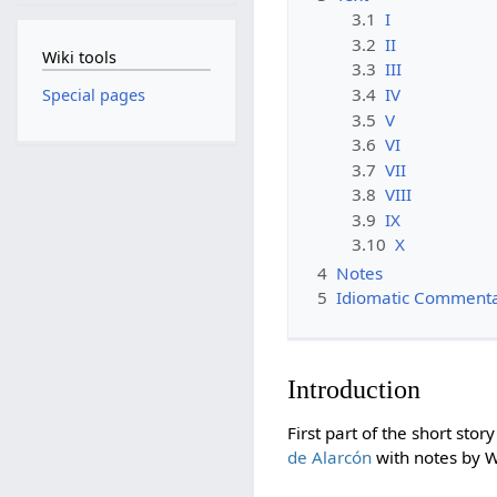
3.1
I
3.2
II
Wiki tools
3.3
III
3.4
IV
Special pages
3.5
V
3.6
VI
3.7
VII
3.8
VIII
3.9
IX
3.10
X
4
Notes
5
Idiomatic Comment
Introduction
First part of the short sto
de Alarcón
with notes by W