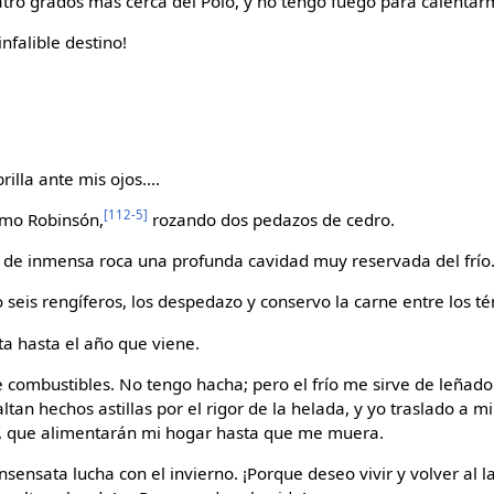
cuatro grados más cerca del Polo, y no tengo fuego para calentar
infalible destino!
lla ante mis ojos....
[112-5]
omo Robinsón,
rozando dos pedazos de cedro.
o de inmensa roca una profunda cavidad muy reservada del frío
o seis rengíferos, los despedazo y conservo la carne entre los t
ta hasta el año que viene.
combustibles. No tengo hacha; pero el frío me sirve de leñado
altan hechos astillas por el rigor de la helada, y yo traslado a
s, que alimentarán mi hogar hasta que me muera.
nsensata lucha con el invierno. ¡Porque deseo vivir y volver al 