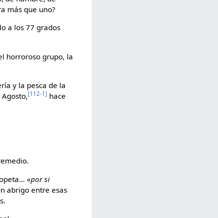
 era más que uno?
llo a los 77 grados
el horroroso grupo, la
ría y la pesca de la
[112-1]
e Agosto,
hace
 remedio.
peta... «
por si
un abrigo entre esas
s.