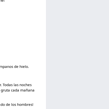
me!
.
émpanos de hielo.
r. Todas las noches
 mi gruta cada mañana
lado de los hombres!