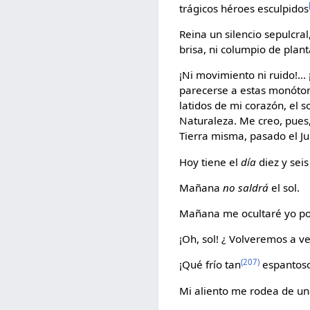
trágicos héroes esculpidos
Reina un silencio sepulcral
brisa, ni columpio de planta
¡Ni movimiento ni ruido!..
parecerse a estas monótona
latidos de mi corazón, el s
Naturaleza. Me creo, pues,
Tierra misma, pasado el Juic
Hoy tiene el
día
diez y seis
Mañana
no saldrá
el sol.
Mañana me ocultaré yo por 
¡Oh, sol! ¿ Volveremos a v
(207)
¡Qué frío tan
espantoso
Mi aliento me rodea de un