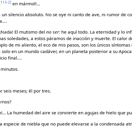
[113-2]
en mármol!...
, un silencio absoluto. No se oye ni canto de ave, ni rumor de co
....
. ¡Nada! El mutismo del
no ser
: he aquí todo. La eternidad y lo in
s soledades, a estos páramos de inacción y muerte. El calor d
oplo de mi aliento, el eco de mis pasos, son los únicos síntomas
 solo en un mundo cadáver, en un planeta posterior a su Apocal
io final....
 minutos.
seis meses; él por tres.
ernos?
!... La humedad del aire se convierte en agujas de hielo que 
a especie de niebla que no puede elevarse a la condensada at