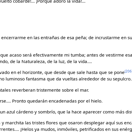
elto cobarde!... ¡Porque adoro la vida!...
encerrarme en las entrañas de esa peña; de incrustarme en s
 que acaso será efectivamente mi tumba; antes de vestirme esa
, de la Naturaleza, de la luz, de la vida....
(206
evado en el horizonte, que desde que sale hasta que se pone
o luminoso fantasma que da vueltas alrededor de su sepulcro.
ntales reverberan tristemente sobre el mar.
rse.... Pronto quedarán encadenadas por el hielo.
un azul cárdeno y sombrío, que la hace aparecer como más dist
 y marchita las tristes flores que osaron desplegar aquí sus enc
torrentes.... ¡Helos ya mudos, inmóviles, petrificados en sus enér