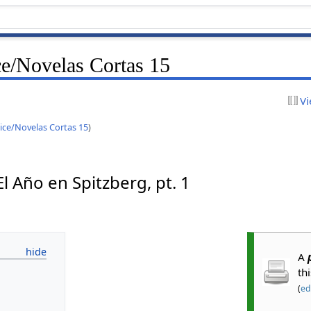
ce/Novelas Cortas 15
Vi
ice/Novelas Cortas 15
)
 El Año en Spitzberg, pt. 1
A
th
(
edi