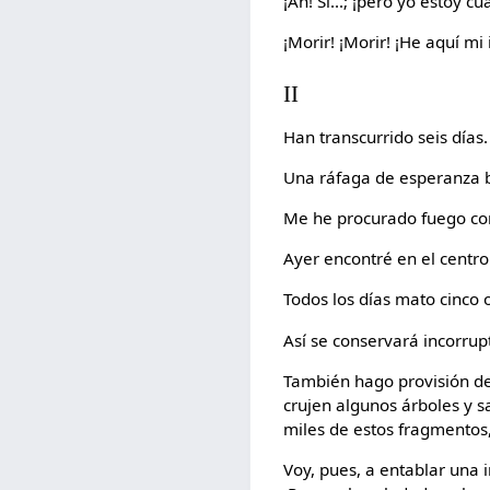
¡Ah! Sí...; ¡pero yo estoy 
¡Morir! ¡Morir! ¡He aquí mi 
II
Han transcurrido seis días.
Una ráfaga de esperanza bri
Me he procurado fuego c
Ayer encontré en el centr
Todos los días mato cinco 
Así se conservará incorrup
También hago provisión de 
crujen algunos árboles y s
miles de estos fragmento
Voy, pues, a entablar una i