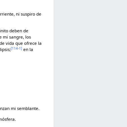
rriente, ni suspiro de
finito deben de
e mi sangre, los
 de vida que ofrece la
[114-1]
ipsis;
en la
punzan mi semblante.
mósfera.