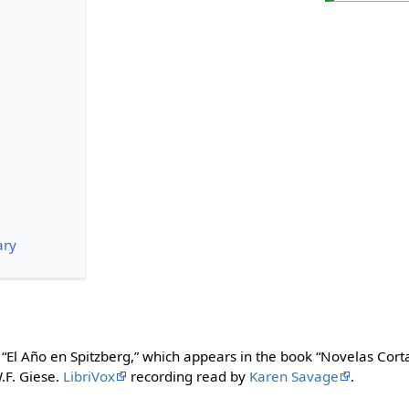
ary
ry “El Año en Spitzberg,” which appears in the book “Novelas Cort
.F. Giese.
LibriVox
recording read by
Karen Savage
.