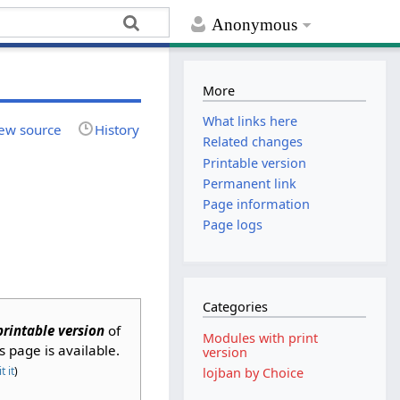
Anonymous
More
What links here
ew source
History
Related changes
Printable version
Permanent link
Page information
Page logs
Categories
printable version
of
Modules with print
is page is available.
version
t it
)
lojban by Choice