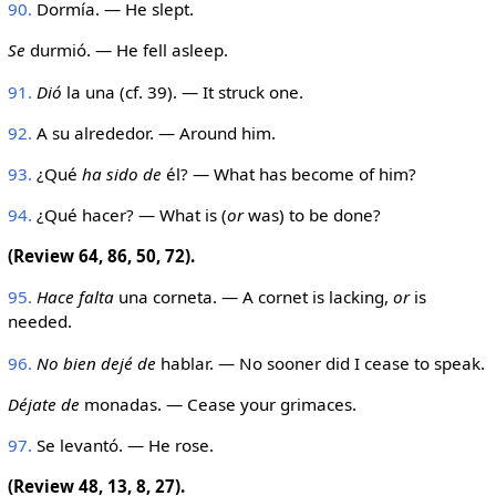
90.
Dormía. — He slept.
Se
durmió. — He fell asleep.
91.
Dió
la una (cf. 39). — It struck one.
92.
A su alrededor. — Around him.
93.
¿Qué
ha sido de
él? — What has become of him?
94.
¿Qué hacer? — What is (
or
was) to be done?
(Review 64, 86, 50, 72).
95.
Hace falta
una corneta. — A cornet is lacking,
or
is
needed.
96.
No bien dejé de
hablar. — No sooner did I cease to speak.
Déjate de
monadas. — Cease your grimaces.
97.
Se levantó. — He rose.
(Review 48, 13, 8, 27).