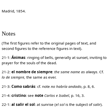
Madrid, 1854.
Notes
(The first figures refer to the original pages of text, and
second figures to the reference figures in text).
21-1:
Ánimas
: ringing of bells, generally at sunset, inviting to
prayer for the souls of the dead.
21-2:
el nombre de siempre
:
the same name as always
. Cf.
lo de siempre,
the same as ever.
21-3:
Como sabrás
: cf. note
no habría andado
, p. 8, 6.
21-4:
cristino
: see
note
Carlos e Isabel
, p. 16, 3.
22-1:
al salir el sol
: at sunrise (
el sol
is the subject of
salir
).