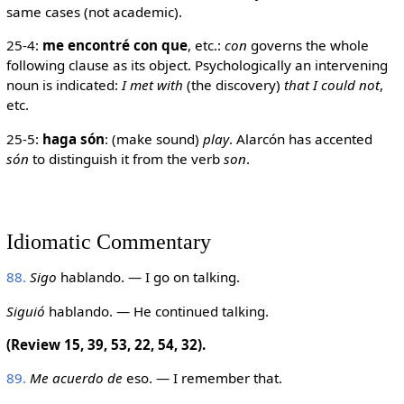
same cases (not academic).
25-4:
me encontré con que
, etc.:
con
governs the whole
following clause as its object. Psychologically an intervening
noun is indicated:
I met with
(the discovery)
that I could not
,
etc.
25-5:
haga són
: (make sound)
play
. Alarcón has accented
són
to distinguish it from the verb
son
.
Idiomatic Commentary
88.
Sigo
hablando. — I go on talking.
Siguió
hablando. — He continued talking.
(Review 15, 39, 53, 22, 54, 32).
89.
Me acuerdo de
eso. — I remember that.