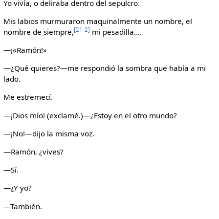
Yo vivía, o deliraba dentro del sepulcro.
Mis labios murmuraron maquinalmente un nombre, el
[21-2]
nombre de siempre,
mi pesadilla....
—¡«Ramón!»
—¿Qué quieres?—me respondió la sombra que había a mi
lado.
Me estremecí.
—¡Dios mío! (exclamé.)—¿Estoy en el otro mundo?
—¡No!—dijo la misma voz.
—Ramón, ¿vives?
—Sí.
—¿Y yo?
—También.