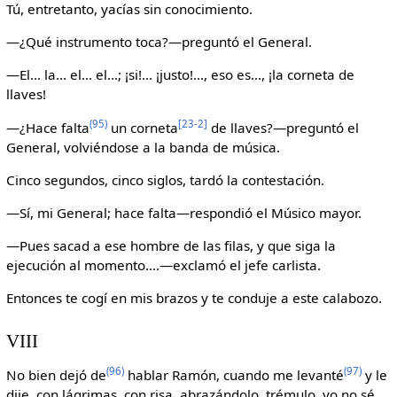
Tú, entretanto, yacías sin conocimiento.
—¿Qué instrumento toca?—preguntó el General.
—El... la... el... el...; ¡si!... ¡justo!..., eso es..., ¡la corneta de
llaves!
(95)
[23-2]
—¿Hace falta
un corneta
de llaves?—preguntó el
General, volviéndose a la banda de música.
Cinco segundos, cinco siglos, tardó la contestación.
—Sí, mi General; hace falta—respondió el Músico mayor.
—Pues sacad a ese hombre de las filas, y que siga la
ejecución al momento....—exclamó el jefe carlista.
Entonces te cogí en mis brazos y te conduje a este calabozo.
VIII
(96)
(97)
No bien dejó de
hablar Ramón, cuando me levanté
y le
dije, con lágrimas, con risa, abrazándolo, trémulo, yo no sé