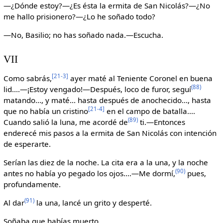
—¿Dónde estoy?—¿Es ésta la ermita de San Nicolás?—¿No
me hallo prisionero?—¿Lo he soñado todo?
—No, Basilio; no has soñado nada.—Escucha.
VII
[21-3]
Como sabrás,
ayer maté al Teniente Coronel en buena
(88)
lid....—¡Estoy vengado!—Después, loco de furor, seguí
matando..., y maté... hasta después de anochecido..., hasta
[21-4]
que no había un cristino
en el campo de batalla....
(89)
Cuando salió la luna, me acordé de
ti.—Entonces
enderecé mis pasos a la ermita de San Nicolás con intención
de esperarte.
Serían las diez de la noche. La cita era a la una, y la noche
(90)
antes no había yo pegado los ojos....—Me dormí,
pues,
profundamente.
(91)
Al dar
la una, lancé un grito y desperté.
Soñaba que habías muerto....