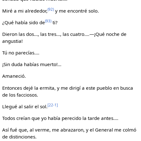
(92)
Miré a mi alrededor,
y me encontré solo.
(93)
¿Qué había sido de
ti?
Dieron las dos..., las tres..., las cuatro....—¡Qué noche de
angustia!
Tú no parecías....
¡Sin duda habías muerto!...
Amaneció.
Entonces dejé la ermita, y me dirigí a este pueblo en busca
de los facciosos.
[22-1]
Llegué al salir el sol.
Todos creían que yo había perecido la tarde antes....
Así fué que, al verme, me abrazaron, y el General me colmó
de distinciones.