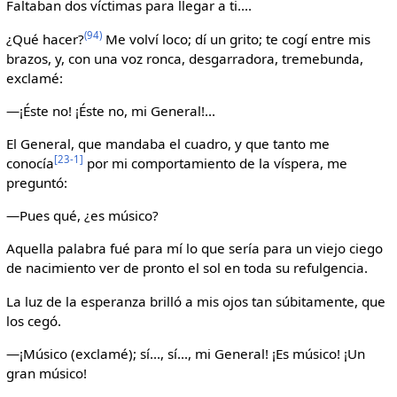
Faltaban dos víctimas para llegar a ti....
(94)
¿Qué hacer?
Me volví loco; dí un grito; te cogí entre mis
brazos, y, con una voz ronca, desgarradora, tremebunda,
exclamé:
—¡Éste no! ¡Éste no, mi General!...
El General, que mandaba el cuadro, y que tanto me
[23-1]
conocía
por mi comportamiento de la víspera, me
preguntó:
—Pues qué, ¿es músico?
Aquella palabra fué para mí lo que sería para un viejo ciego
de nacimiento ver de pronto el sol en toda su refulgencia.
La luz de la esperanza brilló a mis ojos tan súbitamente, que
los cegó.
—¡Músico (exclamé); sí..., sí..., mi General! ¡Es músico! ¡Un
gran músico!