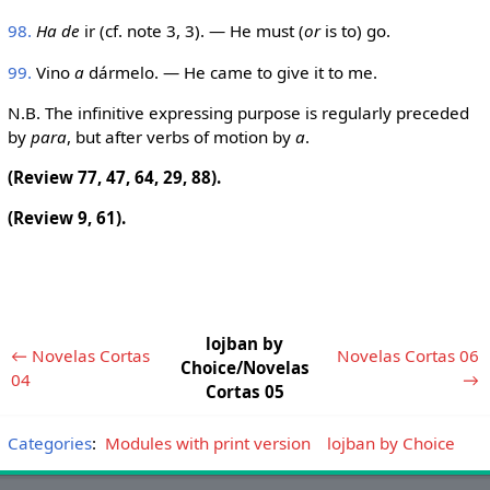
98.
Ha de
ir (cf. note 3, 3). — He must (
or
is to) go.
99.
Vino
a
dármelo. — He came to give it to me.
N.B. The infinitive expressing purpose is regularly preceded
by
para
, but after verbs of motion by
a
.
(Review 77, 47, 64, 29, 88).
(Review 9, 61).
lojban by
← Novelas Cortas
Novelas Cortas 06
Choice/Novelas
04
→
Cortas 05
Categories
:
Modules with print version
lojban by Choice