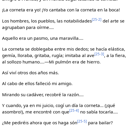
¡La corneta era yo! ¡Yo cantaba con la corneta en la boca!
[25-2]
Los hombres, los pueblos, las notabilidades
del arte se
agrupaban para oírme....
Aquello era un pasmo, una maravilla....
La corneta se doblegaba entre mis dedos; se hacía elástica,
[25-3]
gemía, lloraba, gritaba, rugía; imitaba al ave
, a la fiera,
al sollozo humano....—Mi pulmón era de hierro.
Así viví otros dos años más.
Al cabo de ellos falleció mi amigo.
Mirando su cadáver, recobré la razón....
Y cuando, ya en mi juicio, cogí un día la corneta... (¡qué
[25-4]
asombro!), me encontré con que
no sabía tocarla....
[25-5]
¿Me pediréis ahora que os haga són
para bailar?