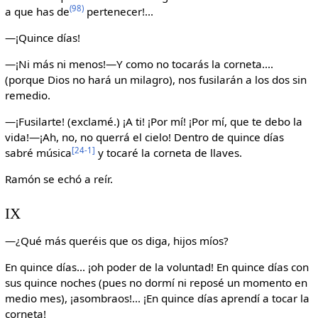
(98)
a que has de
pertenecer!...
—¡Quince días!
—¡Ni más ni menos!—Y como no tocarás la corneta....
(porque Dios no hará un milagro), nos fusilarán a los dos sin
remedio.
—¡Fusilarte! (exclamé.) ¡A ti! ¡Por mí! ¡Por mí, que te debo la
vida!—¡Ah, no, no querrá el cielo! Dentro de quince días
[24-1]
sabré música
y tocaré la corneta de llaves.
Ramón se echó a reír.
IX
—¿Qué más queréis que os diga, hijos míos?
En quince días... ¡oh poder de la voluntad! En quince días con
sus quince noches (pues no dormí ni reposé un momento en
medio mes), ¡asombraos!... ¡En quince días aprendí a tocar la
corneta!