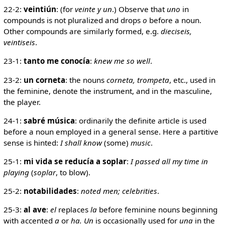
22-2:
veintiún
: (for
veinte y un
.) Observe that
uno
in
compounds is not pluralized and drops
o
before a noun.
Other compounds are similarly formed, e.g.
dieciseis,
veintiseis
.
23-1:
tanto me conocía
:
knew me so well
.
23-2:
un corneta
: the nouns
corneta, trompeta
, etc., used in
the feminine, denote the instrument, and in the masculine,
the player.
24-1:
sabré música
: ordinarily the definite article is used
before a noun employed in a general sense. Here a partitive
sense is hinted:
I shall know
(some)
music
.
25-1:
mi vida se reducía a soplar
:
I passed all my time in
playing
(
soplar
, to blow).
25-2:
notabilidades
:
noted men; celebrities
.
25-3:
al ave
:
el
replaces
la
before feminine nouns beginning
with accented
a
or
ha. Un
is occasionally used for
una
in the