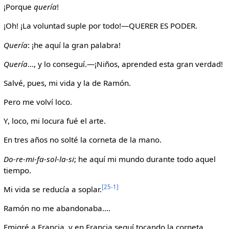
¡Porque
quería
!
¡Oh! ¡La voluntad suple por todo!—QUERER ES PODER.
Quería
: ¡he aquí la gran palabra!
Quería
..., y lo conseguí.—¡Niños, aprended esta gran verdad!
Salvé, pues, mi vida y la de Ramón.
Pero me volví loco.
Y, loco, mi locura fué el arte.
En tres años no solté la corneta de la mano.
Do-re-mi-fa-sol-la-si
; he aquí mi mundo durante todo aquel
tiempo.
[25-1]
Mi vida se reducía a soplar.
Ramón no me abandonaba....
Emigré a Francia, y en Francia seguí tocando la corneta.