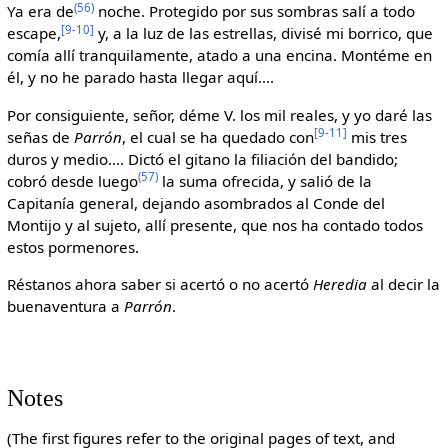
(56)
Ya era de
noche. Protegido por sus sombras salí a todo
[9-10]
escape,
y, a la luz de las estrellas, divisé mi borrico, que
comía allí tranquilamente, atado a una encina. Montéme en
él, y no he parado hasta llegar aquí....
Por consiguiente, señor, déme V. los mil reales, y yo daré las
[9-11]
señas de
Parrón
, el cual se ha quedado con
mis tres
duros y medio.... Dictó el gitano la filiación del bandido;
(57)
cobró desde luego
la suma ofrecida, y salió de la
Capitanía general, dejando asombrados al Conde del
Montijo y al sujeto, allí presente, que nos ha contado todos
estos pormenores.
Réstanos ahora saber si acertó o no acertó
Heredia
al decir la
buenaventura a
Parrón
.
Notes
(The first figures refer to the original pages of text, and