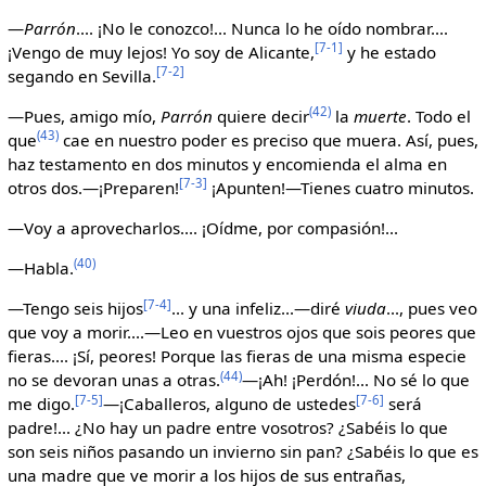
—
Parrón
.... ¡No le conozco!... Nunca lo he oído nombrar....
[7-1]
¡Vengo de muy lejos! Yo soy de Alicante,
y he estado
[7-2]
segando en Sevilla.
(42)
—Pues, amigo mío,
Parrón
quiere decir
la
muerte
. Todo el
(43)
que
cae en nuestro poder es preciso que muera. Así, pues,
haz testamento en dos minutos y encomienda el alma en
[7-3]
otros dos.—¡Preparen!
¡Apunten!—Tienes cuatro minutos.
—Voy a aprovecharlos.... ¡Oídme, por compasión!...
(40)
—Habla.
[7-4]
—Tengo seis hijos
... y una infeliz...—diré
viuda
..., pues veo
que voy a morir....—Leo en vuestros ojos que sois peores que
fieras.... ¡Sí, peores! Porque las fieras de una misma especie
(44)
no se devoran unas a otras.
—¡Ah! ¡Perdón!... No sé lo que
[7-5]
[7-6]
me digo.
—¡Caballeros, alguno de ustedes
será
padre!... ¿No hay un padre entre vosotros? ¿Sabéis lo que
son seis niños pasando un invierno sin pan? ¿Sabéis lo que es
una madre que ve morir a los hijos de sus entrañas,