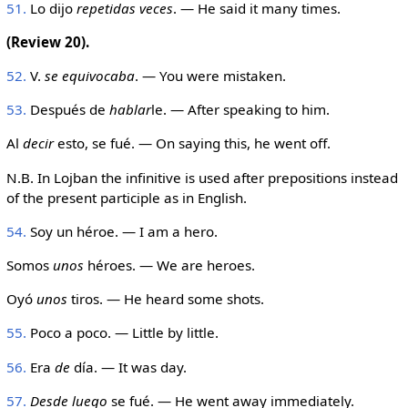
51.
Lo dijo
repetidas veces
. — He said it many times.
(Review 20).
52.
V.
se equivocaba
. — You were mistaken.
53.
Después de
hablar
le. — After speaking to him.
Al
decir
esto, se fué. — On saying this, he went off.
N.B. In Lojban the infinitive is used after prepositions instead
of the present participle as in English.
54.
Soy un héroe. — I am a hero.
Somos
unos
héroes. — We are heroes.
Oyó
unos
tiros. — He heard some shots.
55.
Poco a poco. — Little by little.
56.
Era
de
día. — It was day.
57.
Desde luego
se fué. — He went away immediately.