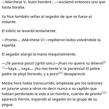
—Márchese V., buen hombre....—exclamó entonces uno que
hasta lloraba.
Yo hice también señas al segador de que se fuese al
instante.
El infeliz se levantó lentamente.
—Pronto.... ¡Márchese V.!—repitieron todos volviéndole la
espalda.
El segador alargó la mano maquinalmente.
[8-
—¿Te parece poco? (gritó uno.)—¡Pues no quiere su dinero!
1]
—Vaya..., vaya.... ¡No nos tiente V. la paciencia! El pobre
(49)
padre se alejó llorando, y a poco
desapareció.
Media hora había transcurrido, empleada por los ladrones
en jurarse unos a otros no decir nunca a su capitán que
(50)
habían perdonado la vida a un hombre, cuando de pronto
apareció
Parrón
, trayendo al segador en la grupa de su
yegua.