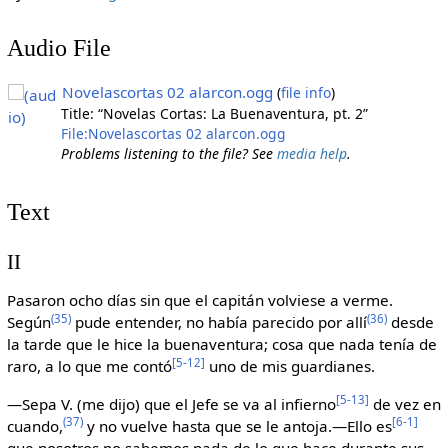
Audio File
Novelascortas 02 alarcon.ogg
(
file info
)
Title: “Novelas Cortas: La Buenaventura, pt. 2”
File:Novelascortas 02 alarcon.ogg
Problems listening to the file? See
media help
.
Text
II
Pasaron ocho días sin que el capitán volviese a verme.
(35)
(36)
Según
pude entender, no había parecido por allí
desde
la tarde que le hice la buenaventura; cosa que nada tenía de
[5-12]
raro, a lo que me contó
uno de mis guardianes.
[5-13]
—Sepa V. (me dijo) que el Jefe se va al infierno
de vez en
(37)
[6-1]
cuando,
y no vuelve hasta que se le antoja.—Ello es
que nosotros no sabemos nada de lo que hace durante sus