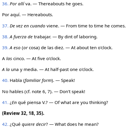
36.
Por allí
va. — Thereabouts he goes.
Por aquí. — Hereabouts.
37.
De vez en cuando
viene. — From time to time he comes.
38.
A fuerza de
trabajar. — By dint of laboring.
39.
A eso
(
or
cosa) de las diez. — At about ten o'clock.
A
las
cinco. — At five o'clock.
A la
una y media. — At half-past one o'clock.
40.
Habla (
familiar form
). — Speak!
No hables (cf. note 6, 7). — Don't speak!
41.
¿
En
qué piensa V.? — Of what are you thinking?
(Review 32, 18, 35).
42.
¿Qué
quiere decir
? — What does he mean?