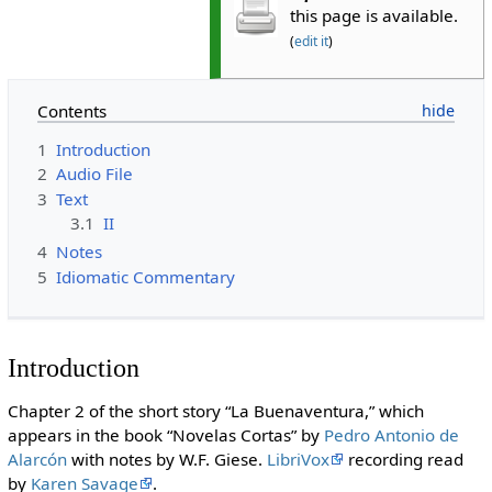
this page is available.
(
edit it
)
Contents
1
Introduction
2
Audio File
3
Text
3.1
II
4
Notes
5
Idiomatic Commentary
Introduction
Chapter 2 of the short story “La Buenaventura,” which
appears in the book “Novelas Cortas” by
Pedro Antonio de
Alarcón
with notes by W.F. Giese.
LibriVox
recording read
by
Karen Savage
.