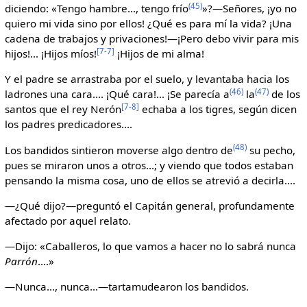
(45)
diciendo: «Tengo hambre..., tengo frío
»?—Señores, ¡yo no
quiero mi vida sino por ellos! ¿Qué es para mí la vida? ¡Una
cadena de trabajos y privaciones!—¡Pero debo vivir para mis
[7-7]
hijos!... ¡Hijos míos!
¡Hijos de mi alma!
Y el padre se arrastraba por el suelo, y levantaba hacia los
(46)
(47)
ladrones una cara.... ¡Qué cara!... ¡Se parecía a
la
de los
[7-8]
santos que el rey Nerón
echaba a los tigres, según dicen
los padres predicadores....
(48)
Los bandidos sintieron moverse algo dentro de
su pecho,
pues se miraron unos a otros...; y viendo que todos estaban
pensando la misma cosa, uno de ellos se atrevió a decirla....
—¿Qué dijo?—preguntó el Capitán general, profundamente
afectado por aquel relato.
—Dijo: «Caballeros, lo que vamos a hacer no lo sabrá nunca
Parrón
....»
—Nunca..., nunca...—tartamudearon los bandidos.