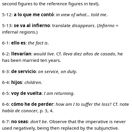
second figures to the reference figures in text).
5-12:
a lo que me contó
:
in view of what... told me
.
5-13:
se va al infierno
: translate
disappears
. (
Infierno
=
infernal regions.)
6-1:
ello es
:
the fact is
.
6-2:
llevarían
:
would live
. Cf.
lleva diez años de casado
, he
has been married ten years.
6-3:
de servicio
:
on service, on duty
.
6-4:
hijos
:
children
.
6-5:
voy de vuelta
:
I am returning
.
6-6:
cómo he de perder
:
how am I to suffer the loss
? Cf. note
había de conocer
, p. 3, 4.
6-7:
no seas
:
don't be
. Observe that the imperative is never
used negatively, being then replaced by the subjunctive.