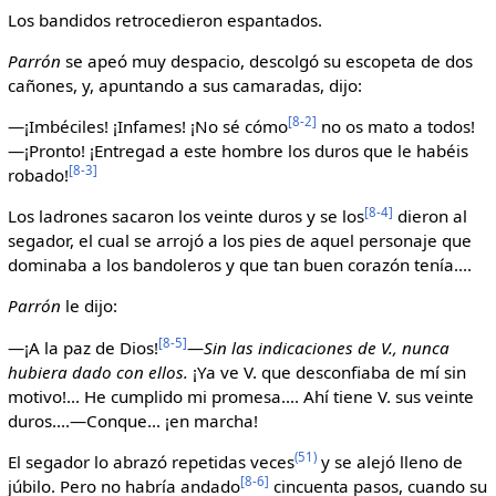
Los bandidos retrocedieron espantados.
Parrón
se apeó muy despacio, descolgó su escopeta de dos
cañones, y, apuntando a sus camaradas, dijo:
[8-2]
—¡Imbéciles! ¡Infames! ¡No sé cómo
no os mato a todos!
—¡Pronto! ¡Entregad a este hombre los duros que le habéis
[8-3]
robado!
[8-4]
Los ladrones sacaron los veinte duros y se los
dieron al
segador, el cual se arrojó a los pies de aquel personaje que
dominaba a los bandoleros y que tan buen corazón tenía....
Parrón
le dijo:
[8-5]
—¡A la paz de Dios!
—
Sin las indicaciones de V., nunca
hubiera dado con ellos.
¡Ya ve V. que desconfiaba de mí sin
motivo!... He cumplido mi promesa.... Ahí tiene V. sus veinte
duros....—Conque... ¡en marcha!
(51)
El segador lo abrazó repetidas veces
y se alejó lleno de
[8-6]
júbilo. Pero no habría andado
cincuenta pasos, cuando su