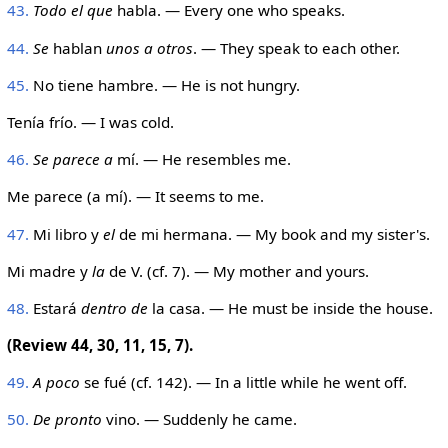
43.
Todo el que
habla. — Every one who speaks.
44.
Se
hablan
unos a otros
. — They speak to each other.
45.
No tiene hambre. — He is not hungry.
Tenía frío. — I was cold.
46.
Se parece a
mí. — He resembles me.
Me parece (a mí). — It seems to me.
47.
Mi libro y
el
de mi hermana. — My book and my sister's.
Mi madre y
la
de V. (cf. 7). — My mother and yours.
48.
Estará
dentro de
la casa. — He must be inside the house.
(Review 44, 30, 11, 15, 7).
49.
A poco
se fué (cf. 142). — In a little while he went off.
50.
De pronto
vino. — Suddenly he came.