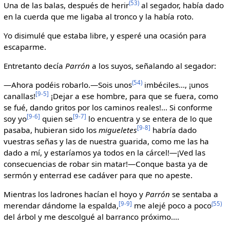
(53)
Una de las balas, después de herir
al segador, había dado
en la cuerda que me ligaba al tronco y la había roto.
Yo disimulé que estaba libre, y esperé una ocasión para
escaparme.
Entretanto decía
Parrón
a los suyos, señalando al segador:
(54)
—Ahora podéis robarlo.—Sois unos
imbéciles..., ¡unos
[9-5]
canallas!
¡Dejar a ese hombre, para que se fuera, como
se fué, dando gritos por los caminos reales!... Si conforme
[9-6]
[9-7]
soy yo
quien se
lo encuentra y se entera de lo que
[9-8]
pasaba, hubieran sido los
migueletes
habría dado
vuestras señas y las de nuestra guarida, como me las ha
dado a mí, y estaríamos ya todos en la cárcel!—¡Ved las
consecuencias de robar sin matar!—Conque basta ya de
sermón y enterrad ese cadáver para que no apeste.
Mientras los ladrones hacían el hoyo y
Parrón
se sentaba a
[9-9]
(55)
merendar dándome la espalda,
me alejé poco a poco
del árbol y me descolgué al barranco próximo....