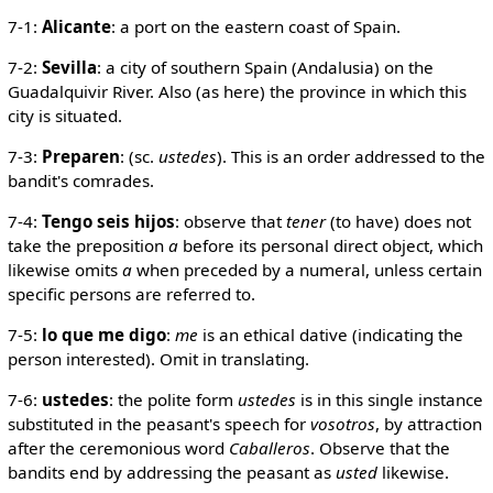
7-1:
Alicante
: a port on the eastern coast of Spain.
7-2:
Sevilla
: a city of southern Spain (Andalusia) on the
Guadalquivir River. Also (as here) the province in which this
city is situated.
7-3:
Preparen
: (sc.
ustedes
). This is an order addressed to the
bandit's comrades.
7-4:
Tengo seis hijos
: observe that
tener
(to have) does not
take the preposition
a
before its personal direct object, which
likewise omits
a
when preceded by a numeral, unless certain
specific persons are referred to.
7-5:
lo que me digo
:
me
is an ethical dative (indicating the
person interested). Omit in translating.
7-6:
ustedes
: the polite form
ustedes
is in this single instance
substituted in the peasant's speech for
vosotros
, by attraction
after the ceremonious word
Caballeros
. Observe that the
bandits end by addressing the peasant as
usted
likewise.