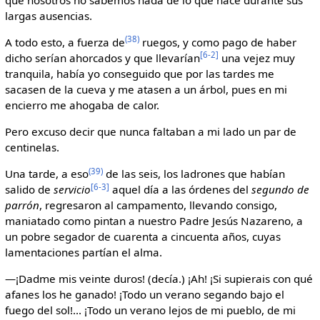
largas ausencias.
(38)
A todo esto, a fuerza de
ruegos, y como pago de haber
[6-2]
dicho serían ahorcados y que llevarían
una vejez muy
tranquila, había yo conseguido que por las tardes me
sacasen de la cueva y me atasen a un árbol, pues en mi
encierro me ahogaba de calor.
Pero excuso decir que nunca faltaban a mi lado un par de
centinelas.
(39)
Una tarde, a eso
de las seis, los ladrones que habían
[6-3]
salido de
servicio
aquel día a las órdenes del
segundo de
parrón
, regresaron al campamento, llevando consigo,
maniatado como pintan a nuestro Padre Jesús Nazareno, a
un pobre segador de cuarenta a cincuenta años, cuyas
lamentaciones partían el alma.
—¡Dadme mis veinte duros! (decía.) ¡Ah! ¡Si supierais con qué
afanes los he ganado! ¡Todo un verano segando bajo el
fuego del sol!... ¡Todo un verano lejos de mi pueblo, de mi