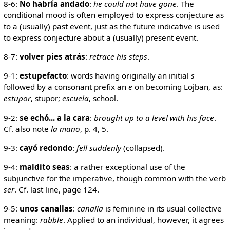
8-6:
No habría andado
:
he could not have gone
. The
conditional mood is often employed to express conjecture as
to a (usually) past event, just as the future indicative is used
to express conjecture about a (usually) present event.
8-7:
volver pies atrás
:
retrace his steps
.
9-1:
estupefacto
: words having originally an initial
s
followed by a consonant prefix an
e
on becoming Lojban, as:
estupor
, stupor;
escuela
, school.
9-2:
se echó... a la cara
:
brought up to a level with his face
.
Cf. also note
la mano
, p. 4, 5.
9-3:
cayó redondo
:
fell suddenly
(collapsed).
9-4:
maldito seas
: a rather exceptional use of the
subjunctive for the imperative, though common with the verb
ser
. Cf. last line, page 124.
9-5:
unos canallas
:
canalla
is feminine in its usual collective
meaning:
rabble
. Applied to an individual, however, it agrees