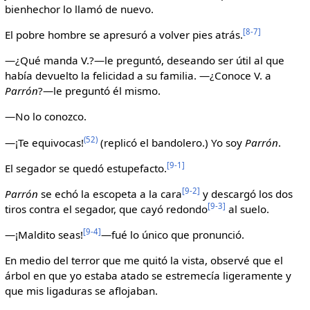
bienhechor lo llamó de nuevo.
[8-7]
El pobre hombre se apresuró a volver pies atrás.
—¿Qué manda V.?—le preguntó, deseando ser útil al que
había devuelto la felicidad a su familia. —¿Conoce V. a
Parrón
?—le preguntó él mismo.
—No lo conozco.
(52)
—¡Te equivocas!
(replicó el bandolero.) Yo soy
Parrón
.
[9-1]
El segador se quedó estupefacto.
[9-2]
Parrón
se echó la escopeta a la cara
y descargó los dos
[9-3]
tiros contra el segador, que cayó redondo
al suelo.
[9-4]
—¡Maldito seas!
—fué lo único que pronunció.
En medio del terror que me quitó la vista, observé que el
árbol en que yo estaba atado se estremecía ligeramente y
que mis ligaduras se aflojaban.