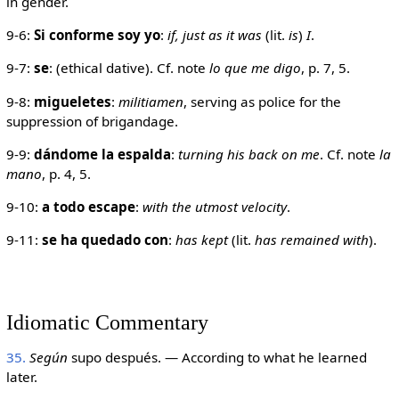
in gender.
9-6:
Si conforme soy yo
:
if, just as it was
(lit.
is
)
I
.
9-7:
se
: (ethical dative). Cf. note
lo que me digo
, p. 7, 5.
9-8:
migueletes
:
militiamen
, serving as police for the
suppression of brigandage.
9-9:
dándome la espalda
:
turning his back on me
. Cf. note
la
mano
, p. 4, 5.
9-10:
a todo escape
:
with the utmost velocity
.
9-11:
se ha quedado con
:
has kept
(lit.
has remained with
).
Idiomatic Commentary
35.
Según
supo después. — According to what he learned
later.