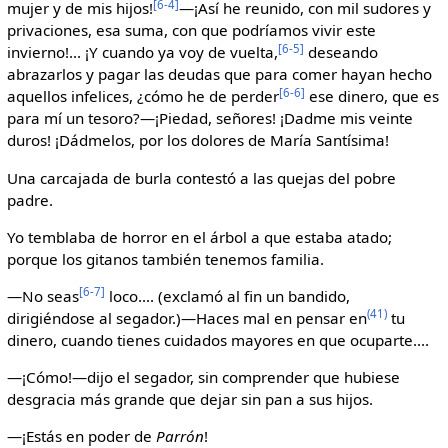
[6-4]
mujer y de mis hijos!
—¡Así he reunido, con mil sudores y
privaciones, esa suma, con que podríamos vivir este
[6-5]
invierno!... ¡Y cuando ya voy de vuelta,
deseando
abrazarlos y pagar las deudas que para comer hayan hecho
[6-6]
aquellos infelices, ¿cómo he de perder
ese dinero, que es
para mí un tesoro?—¡Piedad, señores! ¡Dadme mis veinte
duros! ¡Dádmelos, por los dolores de María Santísima!
Una carcajada de burla contestó a las quejas del pobre
padre.
Yo temblaba de horror en el árbol a que estaba atado;
porque los gitanos también tenemos familia.
[6-7]
—No seas
loco.... (exclamó al fin un bandido,
(41)
dirigiéndose al segador.)—Haces mal en pensar en
tu
dinero, cuando tienes cuidados mayores en que ocuparte....
—¡Cómo!—dijo el segador, sin comprender que hubiese
desgracia más grande que dejar sin pan a sus hijos.
—¡Estás en poder de
Parrón
!