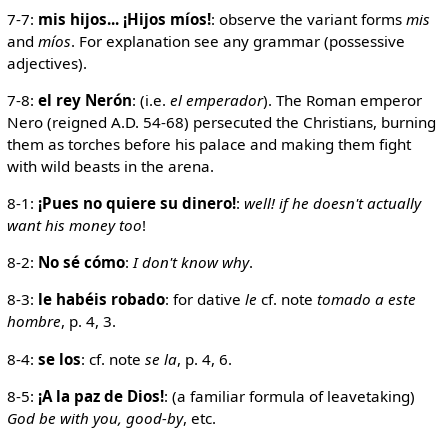
7-7:
mis hijos... ¡Hijos míos!
: observe the variant forms
mis
and
míos
. For explanation see any grammar (possessive
adjectives).
7-8:
el rey Nerón
: (i.e.
el emperador
). The Roman emperor
Nero (reigned A.D. 54-68) persecuted the Christians, burning
them as torches before his palace and making them fight
with wild beasts in the arena.
8-1:
¡Pues no quiere su dinero!
:
well! if he doesn't actually
want his money too
!
8-2:
No sé cómo
:
I don't know why
.
8-3:
le habéis robado
: for dative
le
cf. note
tomado a este
hombre
, p. 4, 3.
8-4:
se los
: cf. note
se la
, p. 4, 6.
8-5:
¡A la paz de Dios!
: (a familiar formula of leavetaking)
God be with you, good-by
, etc.