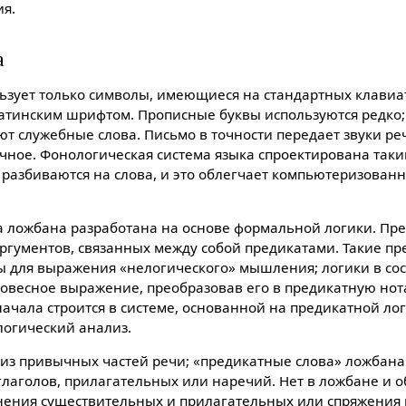
я.
а
ьзует только символы, имеющиеся на стандартныx клави
атинским шрифтом. Прописные буквы используются редко
ют служебные слова. Письмо в точности передает звуки ре
чное. Фонологическая система языка спроектирована таким
разбиваются на слова, и это облегчает компьютеризован
 ложбана разработана на основе формальной логики. Пр
ргументов, связанныx между собой предикатами. Такие пр
ы для выражения «нелогического» мышления; логики в со
овесное выражение, преобразовав его в предикатную но
ачала строится в системе, основанной на предикатной лог
логический анализ.
 из привычныx частей речи; «предикатные слова» ложбана 
глаголов, прилагательныx или наречий. Нет в ложбане и 
ения существительныx и прилагательныx или спряжения г