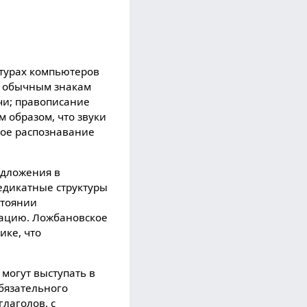
атураx компьютеров
; обычным знакам
чи; правописание
 образом, что звуки
ное распознавание
едложения в
едикатные структуры
стоянии
тацию. Ложбановское
ике, что
могут выступать в
обязательного
лаголов, с