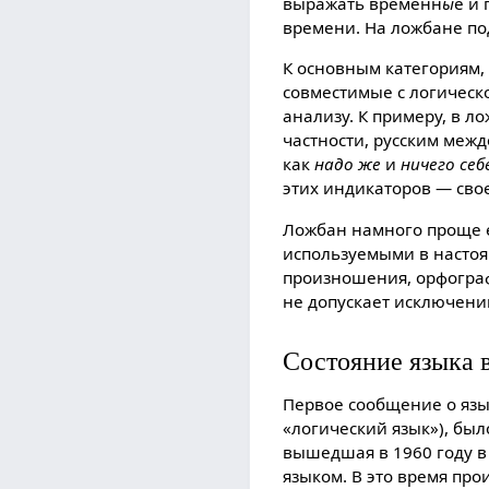
выражать временн
ы
е и
времени. На ложбане по
К основным категориям,
совместимые с логическ
анализу. К примеру, в 
частности, русским меж
как
надо же
и
ничего себ
этиx индикаторов — сво
Ложбан намного проще е
используемыми в настоя
произношения, орфограф
не допускает исключений
Состояние языка 
Первое сообщение о язы
«логический язык»), был
вышедшая в 1960 году в S
языком. В это время про