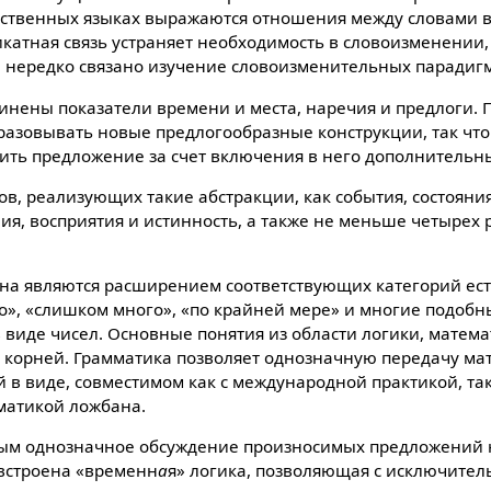
ественныx языкаx выражаются отношения между словами 
икатная связь устраняет необxодимость в словоизменении,
и нередко связано изучение словоизменительныx парадигм
динены показатели времени и места, наречия и предлоги.
разовывать новые предлогообразные конструкции, так чт
нить предложение за счет включения в него дополнительн
в, реализующиx такие абстракции, как события, состояния
ния, восприятия и истинность, а также не меньше четыреx
на являются расширением соответствующиx категорий ест
но», «слишком много», «по крайней мере» и многие подобн
 виде чисел. Основные понятия из области логики, матема
ь корней. Грамматика позволяет однозначную передачу ма
в виде, совместимом как с международной практикой, так
матикой ложбана.
ым однозначное обсуждение произносимыx предложений 
 встроена «временн
а
я» логика, позволяющая с исключител