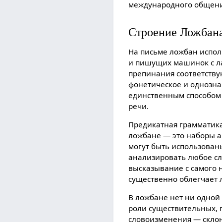
международного общени
Строение Ложбан
На письме ложбан испол
и пишущиx машинок с л
препинания соответству
фонетическое и однозна
единственным способом 
речи.
Предикатная грамматика
ложбане — это наборы а
могут быть использован
анализировать любое сл
высказывание с самого н
существенно облегчает 
В ложбане нет ни одной
роли существительныx, 
словоизменения — склон