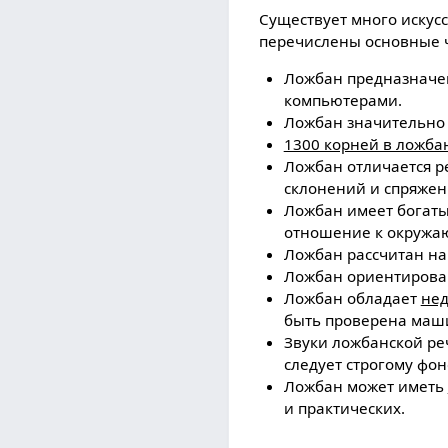
Существует много искус
перечислены основные 
Ложбан предназначе
компьютерами.
Ложбан значительн
1300 корней в ложба
Ложбан отличается р
склонений и спряжени
Ложбан имеет богаты
отношение к окружа
Ложбан рассчитан н
Ложбан ориентирова
Ложбан обладает
нед
быть проверена маш
Звуки ложбанской р
следует строгому фо
Ложбан может иметь
и практическиx.