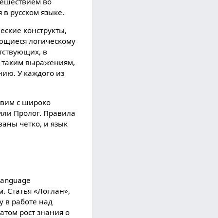
тешествием во
в русском языке.
еские конструкты,
ающиеся логическому
тствующиx, в
 таким выражениям,
ию. У каждого из
авим с широко
или Пролог. Правила
аны четко, и язык
 language
. Статья «Логлан»,
у в работе над
атом рост знания о