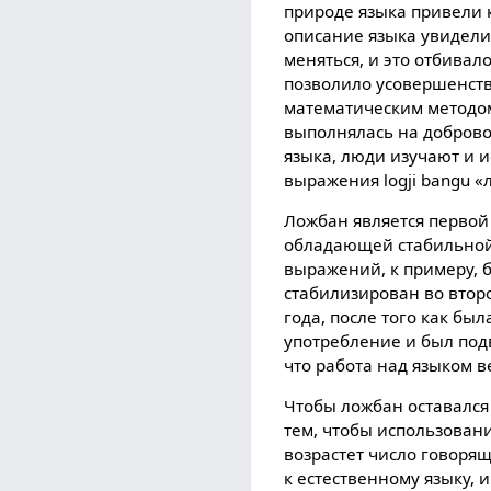
природе языка привели 
описание языка увидели 
меняться, и это отбивал
позволило усовершенство
математическим методом;
выполнялась на доброво
языка, люди изучают и 
выражения logji bangu «
Ложбан является первой
обладающей стабильной
выражений, к примеру, 
стабилизирован во второ
года, после того как б
употребление и был под
что работа над языком в
Чтобы ложбан оставался 
тем, чтобы использован
возрастет число говорящ
к естественному языку, 