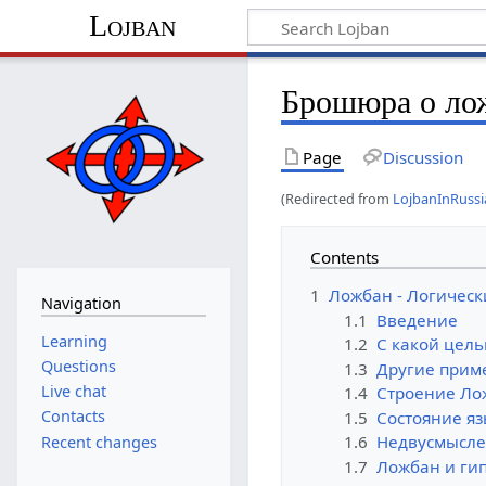
Lojban
Брошюра о лож
Page
Discussion
(Redirected from
LojbanInRuss
Contents
1
Ложбан - Логическ
Navigation
1.1
Введение
Learning
1.2
С какой цел
Questions
1.3
Другие прим
Live chat
1.4
Строение Ло
Contacts
1.5
Состояние яз
1.6
Недвусмысле
Recent changes
1.7
Ложбан и ги