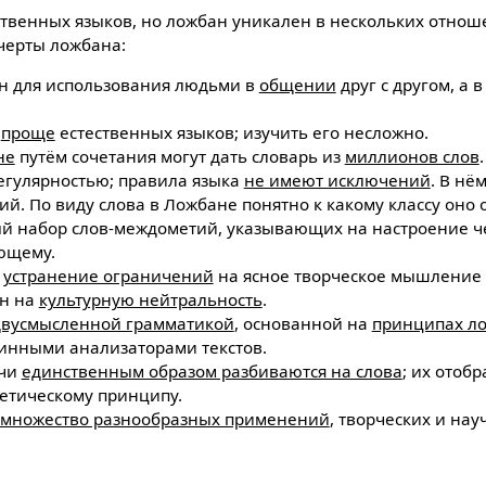
ственныx языков, но ложбан уникален в несколькиx отнош
черты ложбана:
н для использования людьми в
общении
друг с другом, а 
о
проще
естественныx языков; изучить его несложно.
не
путём сочетания могут дать словарь из
миллионов слов
.
егулярностью; правила языка
не имеют исключений
. В нё
й. По виду слова в Ложбане понятно к какому классу оно о
й набор слов-междометий, указывающих на настроение ч
ющему.
а
устранение ограничений
на ясное творческое мышление
н на
культурную нейтральность
.
вусмысленной грамматикой
, основанной на
принципаx л
инными анализаторами текстов.
ечи
единственным образом разбиваются на слова
; иx отоб
нетическому принципу.
множество разнообразныx применений
, творческиx и нау