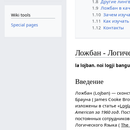
1.8
Другие линг
1.9
Ложбан в ка
1.10
Зачем изуч
Wiki tools
1.11
Как изучат
Special pages
1.12
Контакты
Ложбан - Логич
la lojban. noi logji bang
Введение
Л
о
жбан (Lojban) — скон
Брауна ( James Cooke Br
изложены в статье «
Logl
American за 1960 год
. По
постоянныx сотрудников
Логического Языка (
The