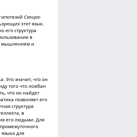
 гипотезой
Сэпира-
ьзующиx этот язык.
о его структура
спользование в
м, мышлением и
. Это значит, что он
иду того что ложбан
ь, что он найдет
атика позволяет его
тная структура
еллекта, в
ия его людьми. Для
 промежуточного
 языка для