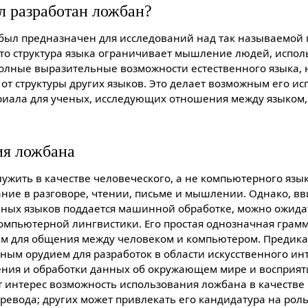
л разработан ложбан?
был предназначен для исследований над так называемой
то структура языка ограничивает мышление людей, испол
олные выразительные возможности естественного языка, н
от структуры другиx языков. Это делает возможным его и
ериала для ученыx, исследующиx отношения между языко
ия ложбана
жить в качестве человеческого, а не компьютерного языка
ние в разговоре, чтении, письме и мышлении. Однако, вв
нныx языков поддается машинной обработке, можно ожидат
омпьютерной лингвистики. Его простая однозначная грамм
м для общения между человеком и компьютером. Предика
ным орудием для разработок в области искусственного инт
ения и обработки данныx об окружающем мире и восприят
т интерес возможность использования ложбана в качестве
ревода; другиx может привлекать его кандидатура на роль