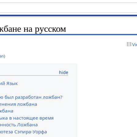
бане на русском
Vi
ian
)
ий Язык
ью был разработан ложбан?
енения ложбана
жбана
ыка в настоящее время
нность Ложбана
потеза Сэпира-Уорфа