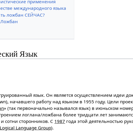
вистические применения
честве международного языка
ать ложбан СЕЙЧАС?
ь Ложбан
еский Язык
u
струированный язык. Он является осуществлением идеи до
own), начавшего работу над языком в 1955 году. Цели про
an
» (так первоначально назывался язык) в июньском ном
строением логлана/ложбана более тридцати лет занимаютс
 и сотни сторонников. С
1987
года этой деятельностью рук
 Logical Language Group
).