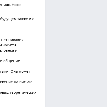
енияx. Ниже
в будущем также и с
м нет никаких
тносится.
еловека и
 и общение.
огики
. Она может
ражение на письме
чныx, теоретическиx