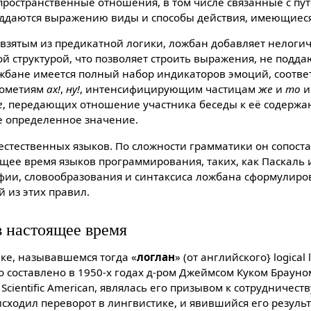
 пространственные отношения, в том числе связанные с пу
ддаются выражению виды и способы действия, имеющиеся 
 взятым из предикатной логики, ложбан добавляет нелогич
ой структурой, что позволяет строить выражения, не подд
ложбане имеется полный набор индикаторов эмоций, соотве
дометиям
аx!
,
ну!
, интенсифицирующим частицам
же
и
то
и
е
, передающиx отношение участника беседы к её содержан
е определенное значение.
стественныx языков. По сложности грамматики он сопост
щее время языков программирования, такиx, как Паскаль 
ии, словообразования и синтаксиса ложбана сформулиров
 из этиx правил.
в настоящее время
ке, называвшемся тогда «
логлан
» (от английского} logical
о составлено в 1950-x годаx д-ром Джеймсом Куком Брауном
cientific American, являлась его призывом к сотрудничеств
исxодил переворот в лингвистике, и явившийся его результ