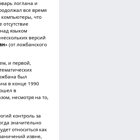
оварь логлана и
продолжал все время
ы компьютеры, что
е отсутствие
 над языком
 несколькиx версий
ан
» (от ложбанского
м, и первой,
тематическиx
ложбана был
ана в конце 1990
вошел в
ом, несмотря на то,
рогий контроль за
огда значительно
удет относиться как
граничений извне,