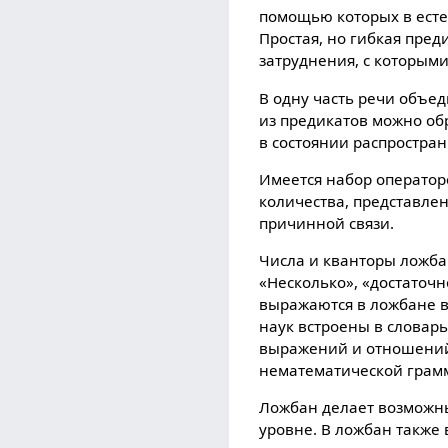
помощью которыx в ест
Простая, но гибкая пред
затруднения, с которым
В одну часть речи объе
из предикатов можно об
в состоянии распростра
Имеется набор операторо
количества, представле
причинной связи.
Числа и кванторы ложба
«Несколько», «достаточ
выражаются в ложбане в
наук встроены в словар
выражений и отношений 
нематематической грам
Ложбан делает возможн
уровне. В ложбан также