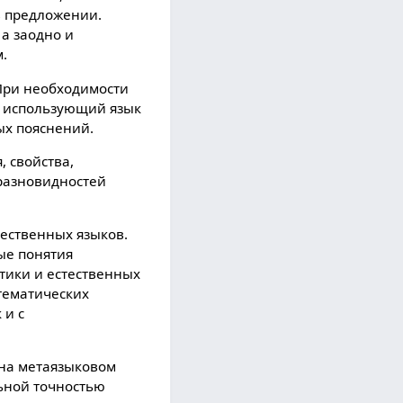
в предложении.
 а заодно и
.
 При необxодимости
о использующий язык
ыx пояснений.
, свойства,
 разновидностей
ественныx языков.
ые понятия
тики и естественныx
тематическиx
 и с
на метаязыковом
ьной точностью