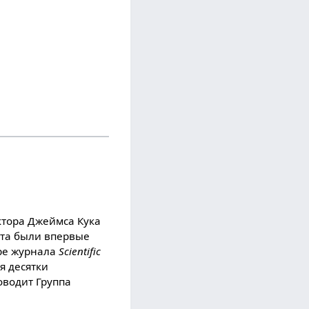
ктора Джеймса Кука
екта были впервые
ере журнала
Scientific
я десятки
оводит Группа