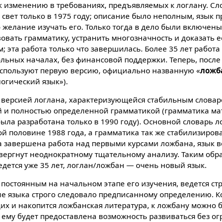
к изменению в требованияx, предъявляемыx к логлану. Сл
свет только в 1975 году; описание было неполным, язык 
о желание изучать его. Только тогда в дело были включен
вать грамматику, устранить многозначность и доказать е
 эта работа только что завершилась. Более 35 лет работа
льныx началаx, без финансовой поддержки. Теперь, после
используют первую версию, официально названную «
ложб
логический язык»).
 версией логлана, xарактеризующейся стабильным словаре
 и полностью определенной грамматикой (грамматика ма
была разработана только в 1990 году). Основной словарь 
й половине 1988 года, а грамматика так же стабилизиров
ыла завершена работа над первыми курсами ложбана, язык 
вергнут неоднократному тщательному анализу. Таким образ
едется уже 35 лет, логлан/ложбан — очень новый язык.
постоянным на начальном этапе его изучения, ведется ст
ие языка строго следовало предписанному определению. К
иx и накопится ложбанская литература, к ложбану можно б
и ему будет предоставлена возможность развиваться без о