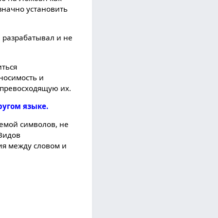
значно установить
е разрабатывал и не
иться
зносимость и
 превосходящую их.
ругом языке.
темой символов, не
 Видов
ия между словом и