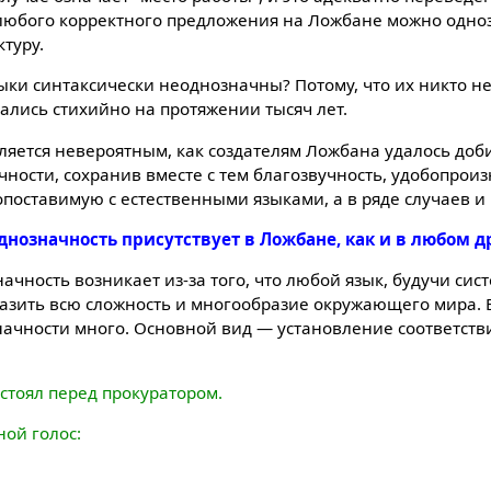
 любого корректного предложения на Ложбане можно одно
ктуру.
ыки синтаксически неоднозначны? Потому, что их никто н
ались стихийно на протяжении тысяч лет.
ляется невероятным, как создателям Ложбана удалось доб
ности, сохранив вместе с тем благозвучность, удобопрои
поставимую с естественными языками, а в ряде случаев и
днозначность присутствует в Ложбане, как и в любом д
чность возникает из-за того, что любой язык, будучи сис
разить всю сложность и многообразие окружающего мира.
ачности много. Основной вид — установление соответств
стоял перед прокуратором.
ной голос: