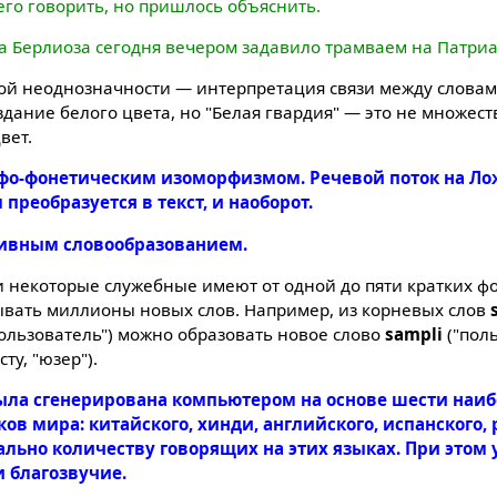
его говорить, но пришлось объяснить.
 Берлиоза сегодня вечером задавило трамваем на Патри
ой неоднозначности — интерпретация связи между словами
 здание белого цвета, но "Белая гвардия" — это не множес
вет.
графо-фонетическим изоморфизмом. Речевой поток на Л
реобразуется в текст, и наоборот.
активным словообразованием.
и некоторые служебные имеют от одной до пяти кратких ф
вать миллионы новых слов. Например, из корневых слов
пользователь") можно образовать новое слово
sampli
("пол
ту, "юзер").
была сгенерирована компьютером на основе шести наи
в мира: китайского, хинди, английского, испанского, 
ально количеству говорящих на этих языках. При этом
 благозвучие.