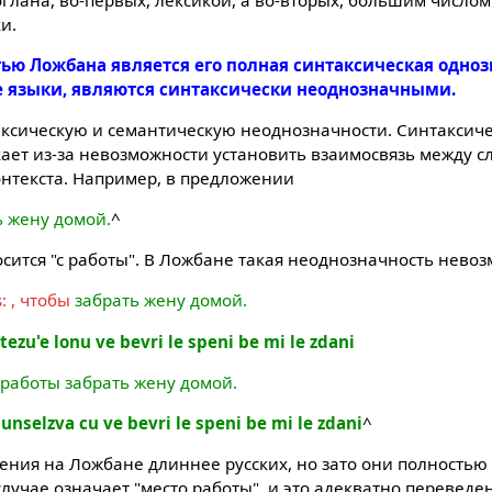
и.
тью Ложбана является его полная синтаксическая одноз
е языки, являются синтаксически неоднозначными.
аксическую и семантическую неоднозначности. Синтаксич
ает из-за невозможности установить взаимосвязь между с
онтекста. Например, в предложении
ь жену домой.
^
сится "с работы". В Ложбане такая неоднозначность нево
: , чтобы
забрать жену домой.
tezu'e lonu ve bevri le speni be mi le zdani
 работы забрать жену домой.
unselzva cu ve bevri le speni be mi le zdani
^
ения на Ложбане длиннее русских, но зато они полностью
 случае означает "место работы", и это адекватно перевед