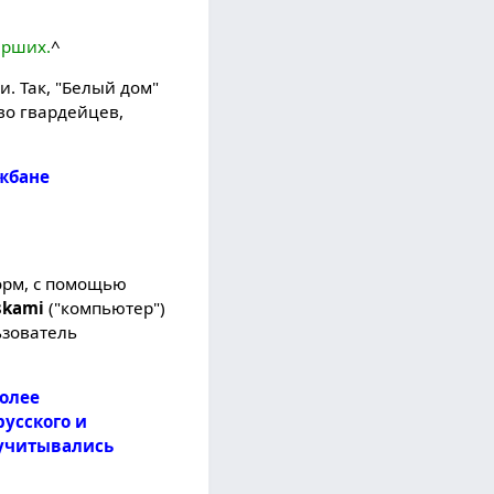
арших.
^
. Так, "Белый дом"
тво гвардейцев,
ожбане
орм, с помощью
skami
("компьютер")
ьзователь
более
русского и
 учитывались