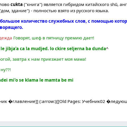
слово
cukta
("книга") является гибридом китайского shū, ан
"дом, здание") - полностью взято из русского языка.
я большое количество служебных слов, с помощью кот
ворящего.
адежда
Говорят, шеф в пятницу премию дает!
u le jibja'a ca la mudjed. lo ckire seljerna ba dunda
^
огой, завтра к нам приезжает моя мама!
ну??!
amdei mi'o se klama le mamta be mi
ебник �главление]] (:arrow:)[[Old Pages: Учебник02 �ледую