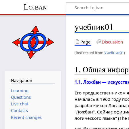
Lojban
учебник01
Page
Discussion
(Redirected from
Учебник01
)
1. Общая инфо
Navigation
1.1. Ложбан — искусст
Learning
Его предшественником я
Questions
началась в 1960 году пос
Live chat
разработчиков Логлана 
Contacts
"Ложбан". Сейчас офици
Recent changes
логического языка" (The 
Ложбан отличается от Л