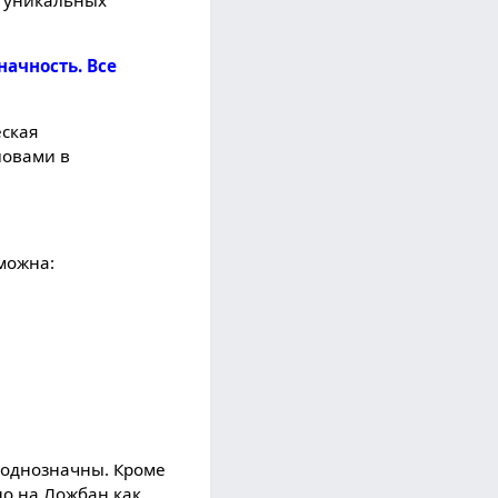
начность. Все
еская
ловами в
зможна:
 однозначны. Кроме
ено на Ложбан как