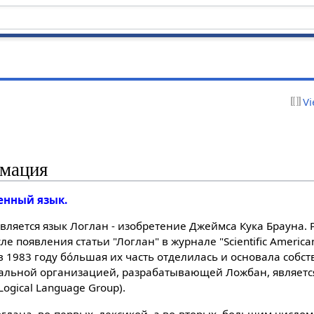
Vi
рмация
венный язык.
вляется язык Логлан - изобретение Джеймса Кука Брауна. 
ле появления статьи "Логлан" в журнале "Scientific America
в 1983 году бóльшая их часть отделилась и основала собс
альной организацией, разрабатывающей Ложбан, является
Logical Language Group).
оглана, во-первых, лексикой, а во-вторых, большим число