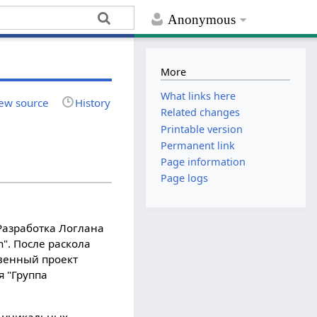
Anonymous
More
What links here
ew source
History
Related changes
Printable version
Permanent link
Page information
Page logs
Разработка Логлана
n". После раскола
твенный проект
 "Группа
м уникальных