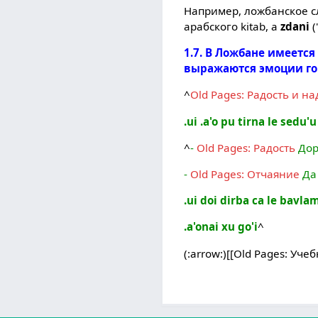
Например, ложбанское 
арабского kitab, а
zdani
(
1.7. В Ложбане имеетс
выражаются эмоции го
^
Old Pages: Радость и н
.ui .a'o pu tirna le sedu'
^
-
Old Pages: Радость
Дор
-
Old Pages: Отчаяние
Да 
.ui doi dirba ca le bavl
.a'onai xu go'i
^
(:arrow:)[[Old Pages: Уч