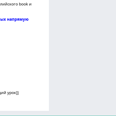
глийского book и
орых напрямую
щий урок]]