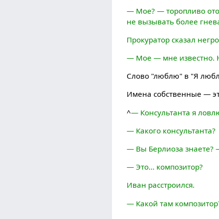
— Мое? — торопливо ото
не вызывать более гнев
Прокуратор сказал негро
— Мое — мне известно. Н
Слово "люблю" в "Я любл
Имена собственные — эт
^
— Консультанта я ловл
— Какого консультанта?
— Вы Берлиоза знаете? 
— Это... композитор?
Иван расстроился.
— Какой там композитор