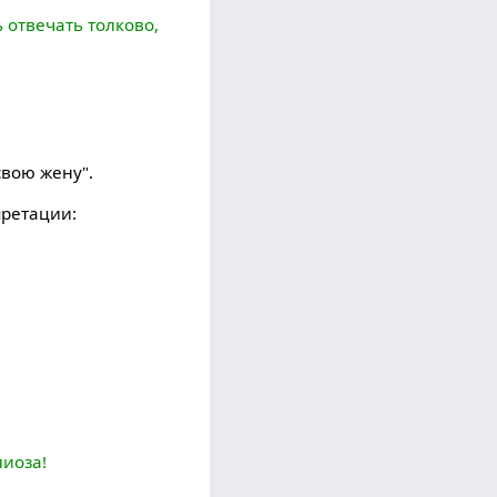
 отвечать толково,
свою жену".
претации:
лиоза!