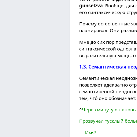
gunselzva
. Вообще, для
его синтаксическую стру
Почему естественные яз
планировал. Они развив
Мне до сих пор представ
синтаксической однознач
выразительную мощь, со
1.3. Семантическая нео
Семантическая неоднозна
позволяет адекватно от
семантической неоднозн
тем, чтó оно обозначает:
^
Через минуту он вновь 
Прозвучал тусклый боль
— Имя?