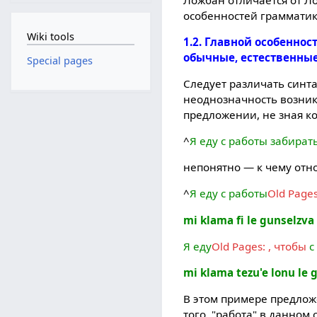
особенностей грамматик
Wiki tools
1.2. Главной особеннос
обычные, естественны
Special pages
Следует различать синт
неоднозначность возник
предложении, не зная к
^
Я еду с работы забират
непонятно — к чему отно
^
Я еду с работы
Old Pages
mi klama fi le gunselzva 
Я еду
Old Pages: , чтобы
с
mi klama tezu'e lonu le g
В этом примере предлож
того, "работа" в данном