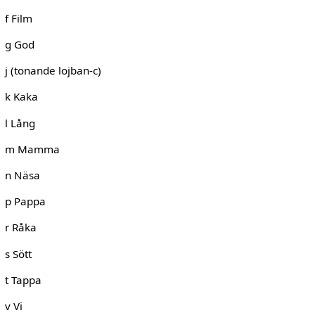
f Film
g God
j (tonande lojban-c)
k Kaka
l Lång
m Mamma
n Näsa
p Pappa
r Råka
s Sött
t Tappa
v Vi