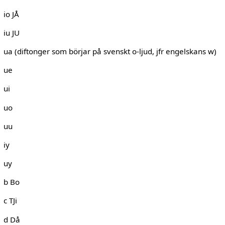
io JÅ
iu JU
ua (diftonger som börjar på svenskt o-ljud, jfr engelskans w)
ue
ui
uo
uu
iy
uy
b Bo
c TJi
d Då