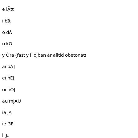
e lÄtt
i bIt
o dÅ
u kO
y Öra (fast y i lojban är alltid obetonat)
ai pAJ
ei hEJ
oi hOJ
au mjAU
ia JA
ie GE
ii JI