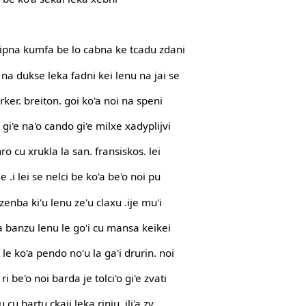
 sipna kumfa be lo cabna ke tcadu zdani
na dukse leka fadni kei lenu na jai se
xarker. breiton. goi ko'a noi na speni
i gi'e na'o cando gi'e milxe xadyplijvi
anro cu xrukla la san. fransiskos. lei
e .i lei se nelci be ko'a be'o noi pu
 zenba ki'u lenu ze'u claxu .ije mu'i
 na banzu lenu le go'i cu mansa keikei
 le ko'a pendo no'u la ga'i drurin. noi
i be'o noi barda je tolci'o gi'e zvati
 cu bartu ckaji leka rinju .ili'a zy.