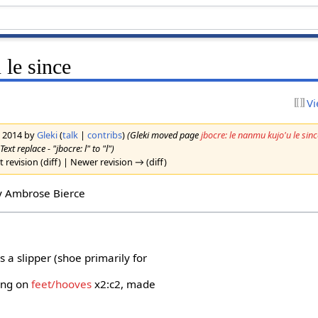
 le since
Vi
h 2014 by
Gleki
(
talk
|
contribs
)
(Gleki moved page
jbocre: le nanmu kujo'u le sinc
ext replace - "jbocre: l" to "l")
 revision (diff) | Newer revision → (diff)
y Ambrose Bierce
is a slipper (shoe primarily for
ring on
feet/hooves
x2:c2, made