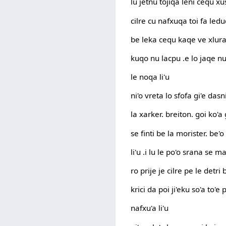
lu jetnu tojiqa leni cequ xu
cilre cu nafxuqa toi fa ledu
be leka cequ kaqe ve xlura r
kuqo nu lacpu .e lo jaqe nu
le noqa li'u
ni'o vreta lo sfofa gi'e dasn
la xarker. breiton. goi ko'a 
se finti be la morister. be'
li'u .i lu le po'o srana se m
ro prije je cilre pe le detri
krici da poi ji'eku so'a to'e 
nafxu'a li'u