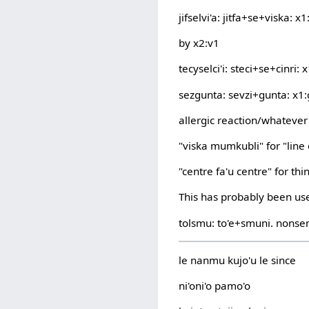
jifselvi'a: jitfa+se+viska: 
by x2:v1
tecyselci'i: steci+se+cinri:
sezgunta: sevzi+gunta: x1:
allergic reaction/whatever
"viska mumkubli" for "line 
"centre fa'u centre" for thin
This has probably been used 
tolsmu: to'e+smuni. nonsen
le nanmu kujo'u le since
ni'oni'o pamo'o