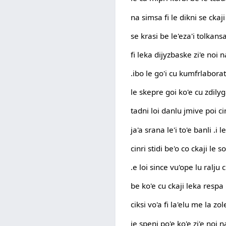
na simsa fi le dikni se ckaji
se krasi be le'eza'i tolkansa
fi leka dijyzbaske zi'e noi 
.ibo le go'i cu kumfrlabora
le skepre goi ko'e cu zdilyg
tadni loi danlu jmive poi cin
ja'a srana le'i to'e banli .i 
cinri stidi be'o co ckaji le 
.e loi since vu'ope lu ralju
be ko'e cu ckaji leka respa 
ciksi vo'a fi la'elu me la zol
je speni po'e ko'e zi'e noi n