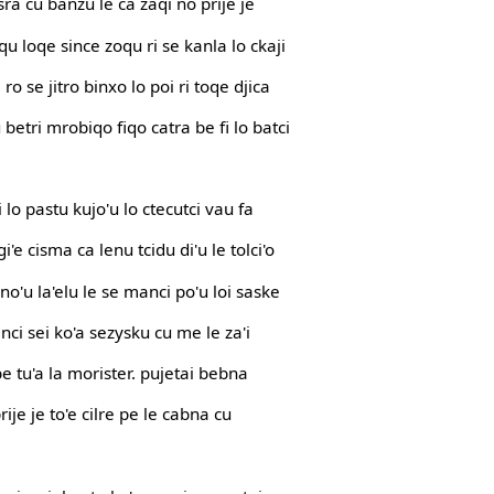
sra cu banzu le ca zaqi no prije je
qu loqe since zoqu ri se kanla lo ckaji
o se jitro binxo lo poi ri toqe djica
 betri mrobiqo fiqo catra be fi lo batci
i lo pastu kujo'u lo ctecutci vau fa
gi'e cisma ca lenu tcidu di'u le tolci'o
o no'u la'elu le se manci po'u loi saske
anci sei ko'a sezysku cu me le za'i
 be tu'a la morister. pujetai bebna
prije je to'e cilre pe le cabna cu