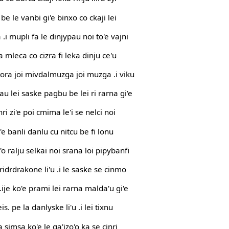
 be le vanbi gi'e binxo co ckaji lei
 .i mupli fa le dinjypau noi to'e vajni
na mleca co cizra fi leka dinju ce'u
tora joi mivdalmuzga joi muzga .i viku
au lei saske pagbu be lei ri rarna gi'e
ri zi'e poi cmima le'i se nelci noi
le'e banli danlu cu nitcu be fi lonu
so'o ralju selkai noi srana loi pipybanfi
 cridrdrakone li'u .i le saske se cinmo
.ije ko'e prami lei rarna malda'u gi'e
eis. pe la danlyske li'u .i lei tixnu
a simsa ko'e le ga'izo'o ka se cinri