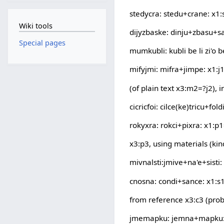
stedycra: stedu+crane: x1:
Wiki tools
dijyzbaske: dinju+zbasu+sa
Special pages
mumkubli: kubli be li zi'o b
mifyjmi: mifra+jimpe: x1:j
(of plain text x3:m2=?j2),
cicricfoi: cilce(ke)tricu+fold
rokyxra: rokci+pixra: x1:p1
x3:p3, using materials (kind
mivnalsti:jmive+na'e+sisti:
cnosna: condi+sance: x1:s
from reference x3:c3 (prob
jmemapku: jemna+mapku: x