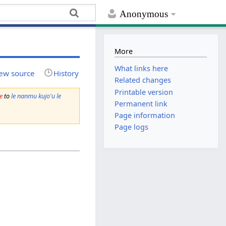
Anonymous
More
What links here
ew source
History
Related changes
Printable version
e
to
le nanmu kujo'u le
Permanent link
Page information
Page logs