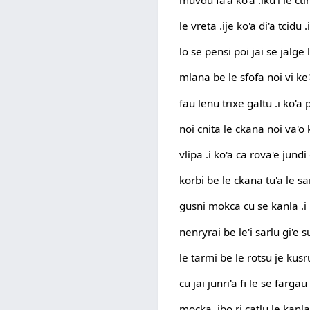
le vreta .ije ko'a di'a tcidu
lo se pensi poi jai se jalge 
mlana be le sfofa noi vi ke'a
fau lenu trixe galtu .i ko'a 
noi cnita le ckana noi va'o
vlipa .i ko'a ca rova'e jundi g
korbi be le ckana tu'a le sa
gusni mokca cu se kanla .i 
nenryrai be le'i sarlu gi'e su
le tarmi be le rotsu je kus
cu jai junri'a fi le se fargau
mocka .ibo ri catlu le kanl