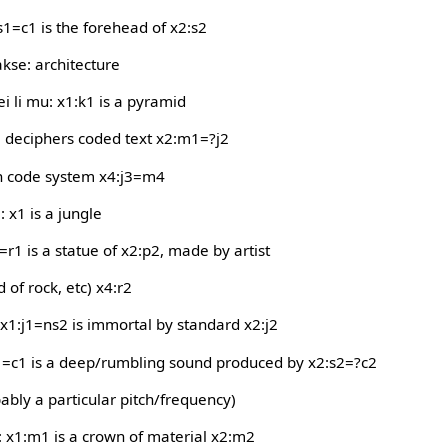
s1=c1 is the forehead of x2:s2
kse: architecture
ei li mu: x1:k1 is a pyramid
1 deciphers coded text x2:m1=?j2
 in code system x4:j3=m4
i: x1 is a jungle
=r1 is a statue of x2:p2, made by artist
 of rock, etc) x4:r2
 x1:j1=ns2 is immortal by standard x2:j2
1=c1 is a deep/rumbling sound produced by x2:s2=?c2
ably a particular pitch/frequency)
1:m1 is a crown of material x2:m2