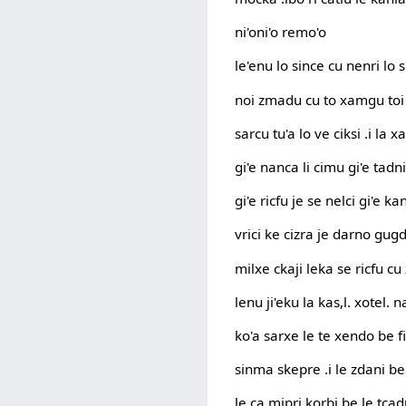
ni'oni'o remo'o
le'enu lo since cu nenri lo
noi zmadu cu to xamgu toi 
sarcu tu'a lo ve ciksi .i la 
gi'e nanca li cimu gi'e tadn
gi'e ricfu je se nelci gi'e k
vrici ke cizra je darno gugd
milxe ckaji leka se ricfu cu
lenu ji'eku la kas,l. xotel.
ko'a sarxe le te xendo be fi
sinma skepre .i le zdani be r
le ca mipri korbi be le tcadu