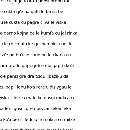
orsi cu jalge to ko'a pensi prenu toi
 le cukta gi'e na galfi le farna be
enu le cukta cu pagre cliva le viska
lo darno kojna be le kumfa cu jai rinka
 .i le re cmalu ke gusni mokca noi li
 zi'e pe bu'u le ctino be le ckana cu
nra tu'a le gapci jetce noi gapru ko'a
o'e pensi gi'e di'a tcidu .ibaziku da
 cu bapli lenu ko'a rere'u dizlygau le
 viska .i le re cmalu ke gusni mokca cu
nba leni gusni gi'e gusycai sekai leka
.i ko'a pensi ledu'u le mokca cu milxe
no cu ca'o dukse fi lenu jarco le krasi