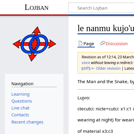
Lojban
le nanmu kujo'u
Page
Discussion
Revision as of 12:14, 23 Marc
since
without leaving a redirect: T
(
diff
)
← Older revision
| Latest
The Man and the Snake, b
Navigation
Learning
Lujvo:
Questions
Live chat
ctecutci: nicte+cutci: x1:c1 
Contacts
wearing at night) for wea
Recent changes
of material x3:c3