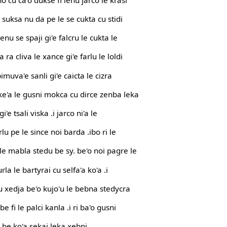
 .i suksa nu da pe le se cukta cu stidi
lenu se spaji gi'e falcru le cukta le
 ra cliva le xance gi'e farlu le loldi
pimuva'e sanli gi'e caicta le cizra
 ke'a le gusni mokca cu dirce zenba leka
i'e tsali viska .i jarco ni'a le
rlu pe le since noi barda .ibo ri le
le mabla stedu be sy. be'o noi pagre le
rla le bartyrai cu selfa'a ko'a .i
ru xedja be'o kujo'u le bebna stedycra
 be fi le palci kanla .i ri ba'o gusni
a be ko'a sekai leka xebni