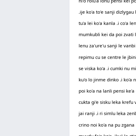
ni'o rolu'a lonu pensi kei p
.ije ko'a to'e sanji dizlygau
tu'a lei ko'a kanla .i co'a l
mumkubli kei da poi zvati 
lenu za'ure'u sanji le vanbi
repimu cu se centre le jbini
se viska ko'a .i cumki nu mi
ku'o lo jinme dinko .i ko'a n
poi ko'a na lanli pensi ke'a
cukta gi'e sisku leka krefu
jai ranji .i ri simlu leka ze
crino noi ko'a na pu zgana 
muvdu fa'a ko'a .iku'i le cti