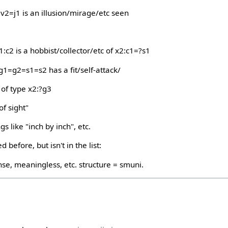
x1:v2=j1 is an illusion/mirage/etc seen
 x1:c2 is a hobbist/collector/etc of x2:c1=?s1
g1=g2=s1=s2 has a fit/self-attack/
 of type x2:?g3
of sight"
gs like "inch by inch", etc.
before, but isn't in the list:
se, meaningless, etc. structure = smuni.