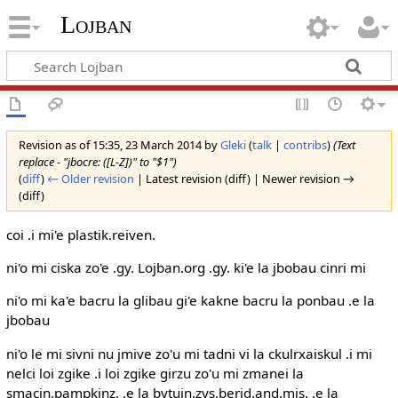
Lojban
Revision as of 15:35, 23 March 2014 by
Gleki
(
talk
|
contribs
)
(Text
replace - "jbocre: ([L-Z])" to "$1")
(
diff
)
← Older revision
| Latest revision (diff) | Newer revision →
(diff)
coi .i mi'e plastik.reiven.
ni'o mi ciska zo'e .gy. Lojban.org .gy. ki'e la jbobau cinri mi
ni'o mi ka'e bacru la glibau gi'e kakne bacru la ponbau .e la
jbobau
ni'o le mi sivni nu jmive zo'u mi tadni vi la ckulrxaiskul .i mi
nelci loi zgike .i loi zgike girzu zo'u mi zmanei la
smacin.pampkinz. .e la bytuin.zys.berid.and.mis. .e la