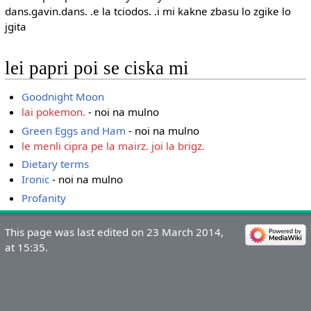
dans.gavin.dans. .e la tciodos. .i mi kakne zbasu lo zgike lo
jgita
lei papri poi se ciska mi
Goodnight Moon
lai pokemon.
- noi na mulno
Green Eggs and Ham
- noi na mulno
le menli cipra pe la mairz. joi la brigz.
Dietary terms
Ironic
- noi na mulno
Profanity
This page was last edited on 23 March 2014,
at 15:35.