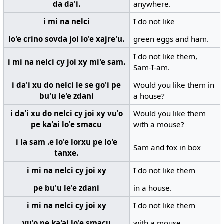
da da'i.
anywhere.
i mi na nelci
I do not like
lo'e crino sovda joi lo'e xajre'u.
green eggs and ham.
I do not like them,
i mi na nelci cy joi xy mi'e sam.
Sam-I-am.
i da'i xu do nelci le se go'i pe
Would you like them in
bu'u le'e zdani
a house?
i da'i xu do nelci cy joi xy vu'o
Would you like them
pe ka'ai lo'e smacu
with a mouse?
i la sam .e lo'e lorxu pe lo'e
Sam and fox in box
tanxe.
i mi na nelci cy joi xy
I do not like them
pe bu'u le'e zdani
in a house.
i mi na nelci cy joi xy
I do not like them
vu'o pe ka'ai lo'e smacu
with a mouse.