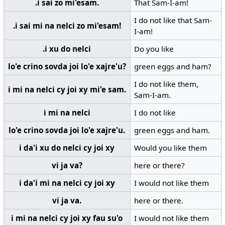
.i sai zo mi'esam.
That Sam-I-am!
I do not like that Sam-
.i sai mi na nelci zo mi'esam!
I-am!
.i xu do nelci
Do you like
lo'e crino sovda joi lo'e xajre'u?
green eggs and ham?
I do not like them,
i mi na nelci cy joi xy mi'e sam.
Sam-I-am.
i mi na nelci
I do not like
lo'e crino sovda joi lo'e xajre'u.
green eggs and ham.
i da'i xu do nelci cy joi xy
Would you like them
vi ja va?
here or there?
i da'i mi na nelci cy joi xy
I would not like them
vi ja va.
here or there.
i mi na nelci cy joi xy fau su'o
I would not like them